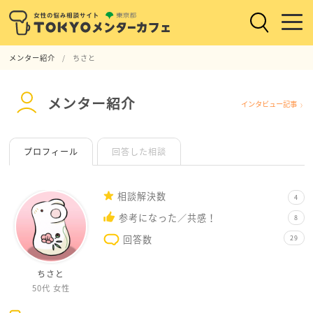
メンター紹介
ちさと
メンター紹介
インタビュー記事
プロフィール
回答した相談
相談解決数
4
参考になった／共感！
8
回答数
29
ちさと
50代
女性