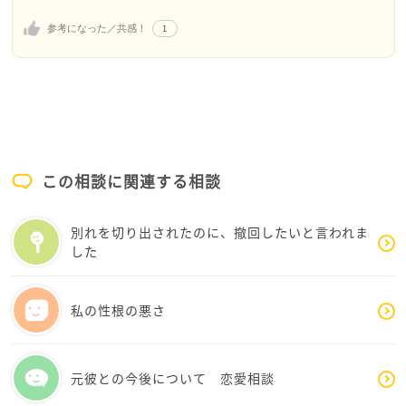
それは、おおかみさんがまだまだ若いからとか、理
解不足だとか、そんな事ではまったくなくて、分か
1
参考になった／共感！
らなかったものはもうそんなものは普通だと考えて
大丈夫です。
私は夫と付き合った頃から数えると、30年以上です
が、いまだに理解なんてしてません。
人の気持ちなので、変わる事もありますし、特性の
ある方でも、その時の環境で違う考えに変わってる
事もあります。
この相談に関連する相談
あまり深く考えてしまうと、時間ばかりかかって、
別れを切り出されたのに、撤回したいと言われま
おおかみさんの自分の時間が削られるのはもったい
した
ないかなと思います。
私の性根の悪さ
元彼との今後について 恋愛相談