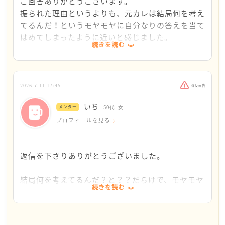
きっとまだ元カレさんの事を吹っ切れていないでしょ
ご回答ありがとうございます。
うから、別れたいはっきりとした理由、おおかみさん
振られた理由というよりも、元カレは結局何を考え
が納得できる別れの理由をご自分で探してしまうのか
てるんだ！というモヤモヤに自分なりの答えを当て
なと思いました。
はめてしまったように近いと感じました。
続きを読む
理由も分からず距離をとりたいと言われて、何だか、
キープ状態都合の良い元カノみたいになってモヤモヤ
するかんじになってしまいますよね。
2026.7.11 17:45
違反報告
高校生大学生と、一番楽しい時期に３年お付き合いさ
いち
れていたらはい分かりましたと、すぐに切り替えて別
メンター
50代
女
れる選択は難しいとは思います。
プロフィールを見る
が、おおかみさんは、まだまだ若くてこれからたくさ
ん出会いはあるはずです。
返信を下さりありがとうございました。
距離をとりたいと言う元カレの事を考えるよりも、お
おかみさんが楽しめる事を考えたり、次にお付き合い
結局何を考えてるんだ？と？？だらけで、モヤモヤ
を考える機会にする方が良いかなとお節介ではありま
続きを読む
してしまったんですね。
すが、そう思います。
相手の事を理解しようとしても、分からない事って
たくさんあると思います。