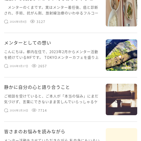
メンターのくまです。実はメンター着任後、癌と診断
され、手術、抗がん剤、放射線治療のいわゆるフルコー
スを体験していて、しばらくメンターカフェに来られて
3127
2026年5月8日
いませんでした。体力だけでなく、気力も落ちパソコン
を開くこともできない […]
メンターとしての想い
こんにちは。都内在住で、2023年2月からメンター活動
を続けているMFです。 TOKYOメンターカフェを盛り上
げたいという想いから、勇気を出して初めてブログを投
2657
2026年3月17日
稿してみようと思います。少し自分のことを書いてみま
す。 心に […]
静かに自分の心と語り合うこと
ご相談を受けていると、ご本人が「本当の悩み」にまだ
気づけず、言葉にできないまま苦しんでいらっしゃるケ
ースがありますお悩みというのは、心の深いところ（深
7714
2026年1月14日
層心理）に触れることで、まったく違う角度から解決の
糸口が見えてくること […]
皆さまのお悩みを読みながら
メンター活動をさせていただきながら 私自身にもいろい