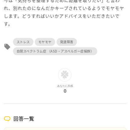
今は「気持ちを整理するために距離を取りたい」と言わ
れ、別れたのになんだかキープされているようでモヤモヤ
します。どうすればいいかアドバイスをいただきたいで
す。
ストレス
モヤモヤ
発達障害
local_offer
自閉スペクトラム症 （ASD・アスペルガー症候群）
あなたに共感
0
回答一覧