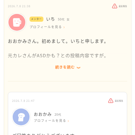
2026.7.8 21:38
違反報告
いち
メンター
50代
女
プロフィールを見る
おおかみさん。初めまして。いちと申します。
元カレさんがASDかも？との投稿内容ですが。
続きを読む
現在の状況としては、失礼ながら、振られた側で距離
をとりたいと言われた側におおかみさんがなっている
ので、ご自分の知識としてASDの特性を勉強されるの
はよいとは思うのですが、元カレさんとの過去振り返
ってみたらなんだか、ASDの特性がとても近くて、おお
2026.7.8 21:47
違反報告
かみさんが振られてしまった事を自分自身に納得させ
るために、ASDのせいに考えていらっしゃるのではな
おおかみ
20代
いでしょうか？間違えているかもしれないのです
プロフィールを見る
が、、