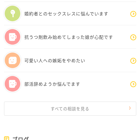
てみてください。今できることは、将来を完璧に心配
することではなく、今日のつながりを少しずつ増やす
婚約者とのセックスレスに悩んでいます
ことです。地域活動、趣味の集まり、ボランティア、学
びの場など、ほんの小さな関わりでも構いません。
抗うつ剤飲み始めてしまった娘が心配です
また、「人間関係に失敗してきた」と書かれていまし
たが、失敗した経験があるからこそ、人の痛みが分か
る優しさも育っているはずです。人との関係は若い頃
可愛い人への嫉妬をやめたい
のように広く作る必要はなく、年齢を重ねるほど数よ
り質が大切になっていきます。
部活辞めようか悩んでます
人生は、誰かに迷惑をかけないことが目的ではありま
せん。お互いに支え合いながら生きることも、人間の
自然な姿です。
すべての相談を見る
今の田中さんは、人生の終わりを心配しているようで
いて、本当は「これからをどう生きるか」を真剣に考
えているのだと思います。その姿勢は決して弱さでは
ありません。
ブログ