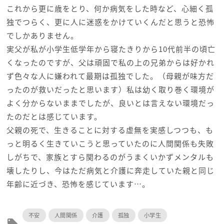
これから更に歳をとり、何か病気をした時など、心細く孤
独でつらく、更に人に迷惑をかけていくんだと思うと恐怖
でしかありません。
実父が私が小学生低学年から寝たきりから10代前半の頃亡
くなったのですが、父は頑固で私の上の兄弟からは好かれ
ず色々な人に嫌われて最期は孤独でした。（母親が味方だ
ったのが救いだったと思います）私は幼く取り巻く環境が
よく分からないままでしたが、良いとは言えない環境だっ
たのだとは感じています。
父親の死で、生きることに対する虚無を実感しつつも、も
っと明るく生きていこうと思っていたのに人間関係も失敗
しがちで、家族とすら関わるのがうまくいかずメンタルも
壊したりし、今はただ病気と介護に奔走していた親と同じ
年齢に近づき、恐怖を感じています…。
不安
人間関係
介護
孤独
小学生
local_offer