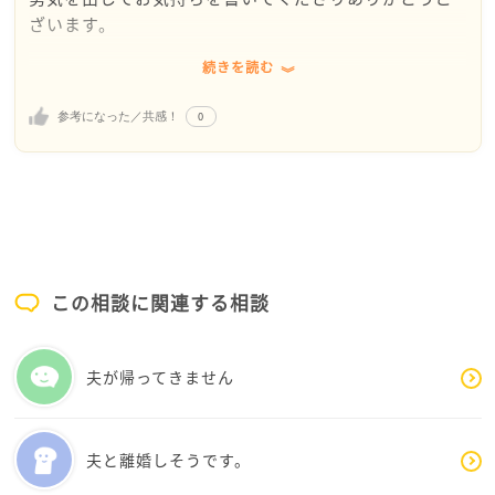
ざいます。
続きを読む
死が怖くなること、将来の孤独に不安を感じること
は、とても自然なことだと思います。ご両親の介護や
0
参考になった／共感！
お父様との経験を通して、「人は最後にどう生きるの
か」を人一倍深く見つめてこられたからこそ、今その
恐怖が大きくなっているのかもしれませんね。
ただ、文章を読んでいて感じたのは、田中さんが怖い
のは「死」そのものよりも、「ひとりで苦しむこと」
や「誰にも理解されないまま生きること」ではないで
この相談に関連する相談
しょうか。
未来のことを考えると不安はどこまでも大きくなりま
夫が帰ってきません
す。しかし、まだ起きていない何十年先の孤独を、今
ひとりで背負う必要はありません。
夫と離婚しそうです。
まずは「老後の不安」と「今の寂しさ」を分けて考え