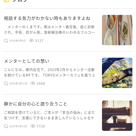
焦らなくて大丈夫です。未来の不安を一気に解決しよ
相談する気力がわかない時もありますよね
うとせず、まずは今日を少し安心して過ごせる方法
を、一緒に探していきましょう。
メンターのくまです。実はメンター着任後、癌と診断
され、手術、抗がん剤、放射線治療のいわゆるフルコー
スを体験していて、しばらくメンターカフェに来られて
3137
2026年5月8日
いませんでした。体力だけでなく、気力も落ちパソコン
を開くこともできない […]
メンターとしての想い
こんにちは。都内在住で、2023年2月からメンター活動
を続けているMFです。 TOKYOメンターカフェを盛り上
げたいという想いから、勇気を出して初めてブログを投
2668
2026年3月17日
稿してみようと思います。少し自分のことを書いてみま
す。 心に […]
静かに自分の心と語り合うこと
ご相談を受けていると、ご本人が「本当の悩み」にまだ
気づけず、言葉にできないまま苦しんでいらっしゃるケ
ースがありますお悩みというのは、心の深いところ（深
7720
2026年1月14日
層心理）に触れることで、まったく違う角度から解決の
糸口が見えてくること […]