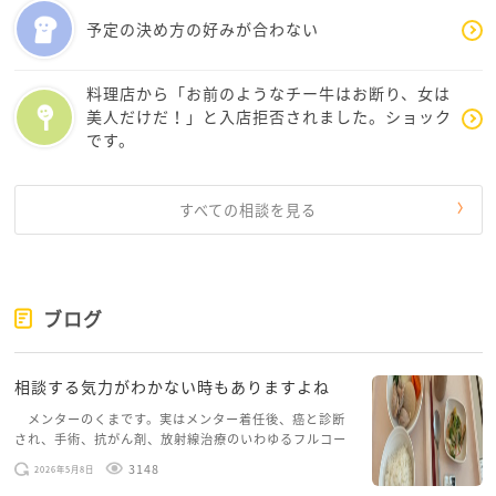
そんな軽い一言からで十分です。
予定の決め方の好みが合わない
もし少し勇気が出るなら、
料理店から「お前のようなチー牛はお断り、女は
「そういえば、あの時ちょっと気まずくなっちゃった
美人だけだ！」と入店拒否されました。ショック
よね。でも私はまた普通に話したいな」
です。
と伝えてみるのも素敵だと思います。
すべての相談を見る
また、後輩さんが約束に来られなかった理由も、実はk
anaさんが想像しているものとは違う可能性がありま
す。緊張してしまったのかもしれませんし、何か事情
ブログ
があったのかもしれません。
まずは「なぜ来なかったの？」よりも、「また話した
相談する気力がわかない時もありますよね
い」という気持ちを届けることを優先してみてくださ
メンターのくまです。実はメンター着任後、癌と診断
い。
され、手術、抗がん剤、放射線治療のいわゆるフルコー
スを体験していて、しばらくメンターカフェに来られて
3148
2026年5月8日
いませんでした。体力だけでなく、気力も落ちパソコン
kanaさんは、その後輩さんのために動ける優しさを持