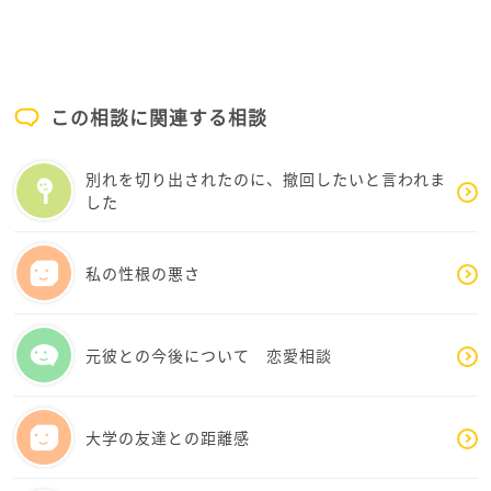
ただ、文章を読んでいて感じたのは、kanaさんは後輩
さんを嫌いになったわけではないということです。
むしろ今も「また前みたいに話したい」「一緒に推し
この相談に関連する相談
の話をしたい」と思っている。その気持ちが残ってい
るからこそ、気まずさが続いているのだと思います。
別れを切り出されたのに、撤回したいと言われま
した
人間関係は、不思議なもので、時間が空けば空くほど
話しかけにくくなります。でも実際は、相手も同じよ
うに「今さらどう話しかけよう」と思っていることが
私の性根の悪さ
少なくありません。
ですから、まずは大きな話し合いをしようとしなくて
元彼との今後について 恋愛相談
大丈夫です。
「この前、新しいグッズ出てたね」
大学の友達との距離感
「最近推しどう？」