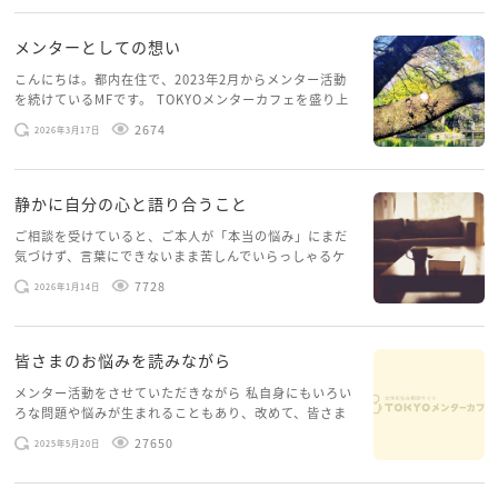
を開くこともできない […]
っている方です。その優しさはきっと相手にも伝わって
いたはずですよ。
メンターとしての想い
こんにちは。都内在住で、2023年2月からメンター活動
焦らず、少しずつで大丈夫です。前とまったく同じ関
を続けているMFです。 TOKYOメンターカフェを盛り上
げたいという想いから、勇気を出して初めてブログを投
係に戻らなくても、また新しい形で仲良くなれる可能
2674
2026年3月17日
稿してみようと思います。少し自分のことを書いてみま
性は十分あると思います。まずは推しの話題から、小
す。 心に […]
さな一歩を踏み出してみませんか。
静かに自分の心と語り合うこと
ご相談を受けていると、ご本人が「本当の悩み」にまだ
気づけず、言葉にできないまま苦しんでいらっしゃるケ
ースがありますお悩みというのは、心の深いところ（深
7728
2026年1月14日
層心理）に触れることで、まったく違う角度から解決の
糸口が見えてくること […]
皆さまのお悩みを読みながら
メンター活動をさせていただきながら 私自身にもいろい
ろな問題や悩みが生まれることもあり、改めて、皆さま
のお悩みを読みながら 「みんな、もがいてる。わたし
27650
2025年5月20日
だけじゃないんだな」と、逆に励まされるような日々で
す。 もう、わたし […]