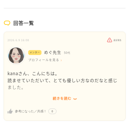
回答一覧
2026.6.9 16:08
違反報告
めぐ先生
メンター
50代
プロフィールを見る
kanaさん、こんにちは。
読ませていただいて、とても優しい方なのだなと感じ
ました。
続きを読む
後輩さんのために一生懸命計画を立てて、憧れの先輩
に会える機会を作ったのですね。それなのに約束の時
0
参考になった／共感！
間に来てもらえなかったら、悲しかったですし、拍子
抜けした気持ちにもなったと思います。