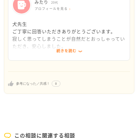
実際の行動が伴っていない矛盾に寂しさを覚えるの
みたり
20代
は、自然なことです。みたりさんが求めているのは物
プロフィールを見る
そのものではなく、同じように自分のために時間や心
を割いてくれる、「あたりまえ」のことだと思いま
犬先生
す。
ご丁寧に回答いただきありがとうございます。
この先どんな風に彼女と関わっていったらいいか迷い
寂しく思ってしまうことが自然だとおっしゃってい
ますよね。
ただき、安心しました。
続きを読む
例えば「距離を置く」という事は縁を切るという意味
いただいたお言葉で、視野が広がった気がします。
だけではありません。彼女といきなり離れるのはつら
少しズレがある、という言葉に確かにそうかもしれ
いはずです。だから、彼女の言葉の意味や度合いを少
ないなと思いました。自分の価値観が他者の価値観
し軽く受け止めて、「期待しない」距離を試してみる
とイコールではないことを忘れていた気がします。
のはいかがでしょうか。彼女にとっての言葉の重み
自分は自分、人は人で考えや思いが違うのを改めて
0
参考になった／共感！
と、みたりさんが持つ言葉の重みに、少しズレがある
意識したいと思いました。
のかもしれません。自分から連絡する頻度を少し減ら
連絡は違和感のないように減らして、相手のペース
したり、つらいときは他の人に頼ってみたりして、こ
に合わせられたらいいな。彼女に頼ってねと言われ
ちらからのエネルギーを少しセーブしてみる方法で
たのが嬉しくて頼ってしまいましたが、これからは
す。みたりさんが少し引いたことで見えてくるものも
他の人を頼るなど方法を改められたらいいな。この
あると思います。または、もしこのままモヤモヤして
ように視える場所が増えました。
関係が壊れるくらいなら、「あの時流されちゃってち
話しても大丈夫な機会があり、かつ自分がしっかり
この相談に関連する相談