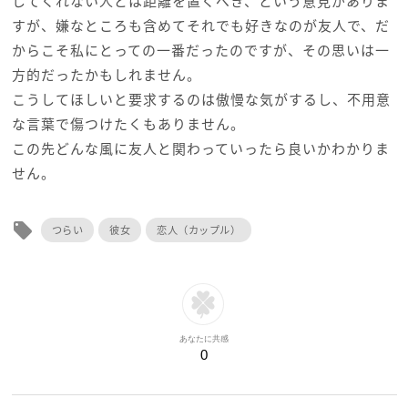
してくれない人とは距離を置くべき、という意見がありま
すが、嫌なところも含めてそれでも好きなのが友人で、だ
からこそ私にとっての一番だったのですが、その思いは一
方的だったかもしれません。
こうしてほしいと要求するのは傲慢な気がするし、不用意
な言葉で傷つけたくもありません。
この先どんな風に友人と関わっていったら良いかわかりま
せん。
local_offer
つらい
彼女
恋人（カップル）
あなたに共感
0