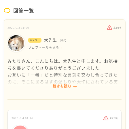
回答一覧
2026.6.3 11:00
違反報告
犬先生
メンター
50代
プロフィールを見る
みたりさん、こんにちは。犬先生と申します。お気持
ちを書いてくださりありがとうございました。
お互いに「一番」だと特別な言葉を交わし合ってきた
のに、そこにあるはずの温もりや大切にされている実
続きを読む
感がないのは、傷つくし、悩んでしまいますよね。私
の何がいけなかったのかな、とご自身を責めてしまう
ほど毎日苦しいのは、つらいことだと思います。
みたりさんが感じている、見返りがほしいと思ってし
まうという感情は、決して浅はかなものではありませ
2026.6.4 01:26
違反報告
んよ! 言葉で特別な関係だと言ってくれているのに、