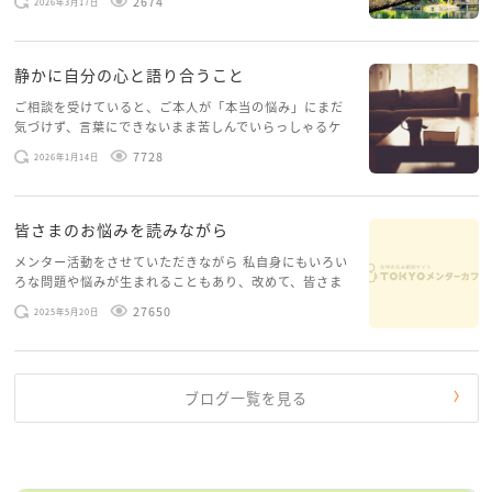
2674
2026年3月17日
稿してみようと思います。少し自分のことを書いてみま
す。 心に […]
静かに自分の心と語り合うこと
ご相談を受けていると、ご本人が「本当の悩み」にまだ
気づけず、言葉にできないまま苦しんでいらっしゃるケ
ースがありますお悩みというのは、心の深いところ（深
7728
2026年1月14日
層心理）に触れることで、まったく違う角度から解決の
糸口が見えてくること […]
皆さまのお悩みを読みながら
メンター活動をさせていただきながら 私自身にもいろい
ろな問題や悩みが生まれることもあり、改めて、皆さま
のお悩みを読みながら 「みんな、もがいてる。わたし
27650
2025年5月20日
だけじゃないんだな」と、逆に励まされるような日々で
す。 もう、わたし […]
ブログ一覧を見る