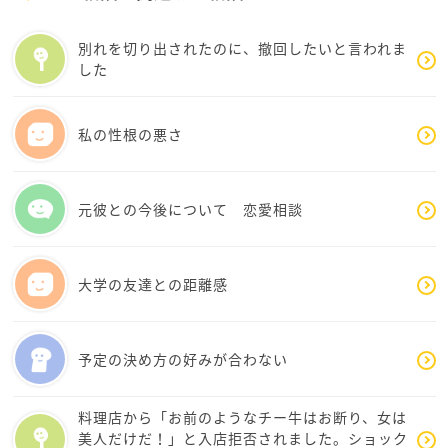
ょっと寂しかったんだよね」と自分の寂しかった気持
と伝えられる状態だったら、言葉を選んで本音も伝
ちだけを一度だけ少し本音として伝えてみるのも手だ
えたいです。
別れを切り出されたのに、撤回したいと言われま
と思います。話の流れでそんな機会がありそうなら。
なによりも大切な存在なので、どうしても彼女との
した
みたりさんは、彼女のことを大切に思ってこられまし
やり取りに嫌われたくない、という自分の鬱陶しい
た。だからこそ、その大切な心を、言葉だけで行動が
性格が反映されてしまうのですが、自分のためにも
伴わない相手にすり減らされ続ける必要は全くありま
意識を改めていきます。
私の性根の悪さ
せん。まずは、ご自分が一番でいいんです。
もう嫌われてるかもしれないと思ってしまいあまり
いつでもここで、みたりさんの味方としてお話をお待
うまく動けませんが、いただいたお言葉を頼りに関
ちしてますね。
係を続けられたらと思います。
元彼との今後について 恋愛相談
また、味方としてというお言葉がとても嬉しかった
です。
改めまして、ご回答いただき誠にありがとうござい
大学の友達との距離感
ました。
予定の決め方の好みが合わない
料理店から「お前のようなチー牛はお断り、女は
美人だけだ！」と入店拒否されました。ショック