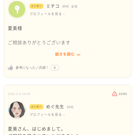
ミチコ
メンター
60代
女性
プロフィールを見る
夏美様
ご相談ありがとうございます
続きを読む
読書好きなこともロマンチストなことも、嫌われる材
料にはならないです。大丈夫だと思います。
0
参考になった／共感！
ですが、現実の事をくだらないと考えてしまうのはロ
マンチストと関係があるのかな？どうかな？と考えま
す。ロマンチストでも、謙虚に現実の世界にも向き合
2026.6.9 16:05
違反報告
って生活できるのではないでしょうか。
めぐ先生
メンター
50代
プロフィールを見る
夏美さん、はじめまして。