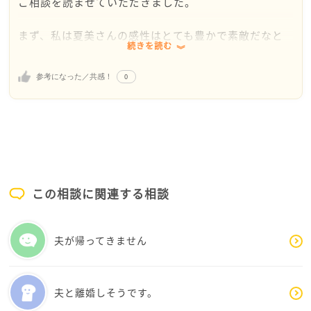
ご相談を読ませていただきました。
まず、私は夏美さんの感性はとても豊かで素敵だなと
続きを読む
感じました。ギリシャ神話や三国志演義に惹かれるの
は、単なる空想好きだからではなく、人間の情熱や葛
0
参考になった／共感！
藤、英雄たちの生き様など、現実を超えた大きな物語
に心を動かされる力を持っているからだと思います。
ですので、「ロマンチストだからおかしい」というこ
とではまったくありません。
ただ、少し気になったのは、ロマンを愛することと、
この相談に関連する相談
現実から距離を置きたくなることは別の話かもしれな
いという点です。
夫が帰ってきません
現実の人間関係や社会に触れると疲れてしまう時、人
は無意識に安心できる世界へ心を避難させることがあ
ります。神話や歴史の世界は、そうした心の居場所に
夫と離婚しそうです。
なっているのかもしれませんね。