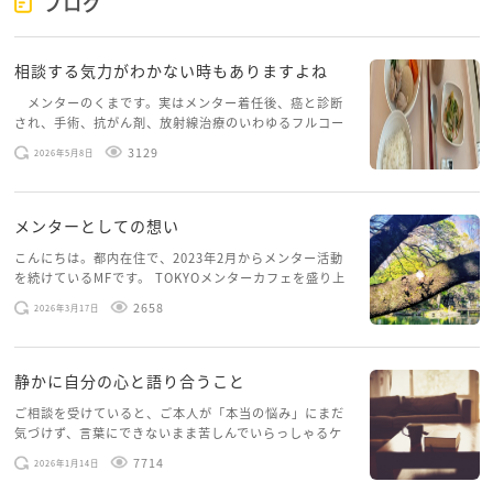
ブログ
無理に現実的になろうとしなくて大丈夫です。ロマン
を大切にしながら、少しずつ現実の中にも素敵なもの
相談する気力がわかない時もありますよね
を探してみませんか。きっと夏美さんの感性なら、人
が見逃している宝物を見つけられると思いますよ。
メンターのくまです。実はメンター着任後、癌と診断
され、手術、抗がん剤、放射線治療のいわゆるフルコー
スを体験していて、しばらくメンターカフェに来られて
3129
2026年5月8日
いませんでした。体力だけでなく、気力も落ちパソコン
を開くこともできない […]
メンターとしての想い
こんにちは。都内在住で、2023年2月からメンター活動
を続けているMFです。 TOKYOメンターカフェを盛り上
げたいという想いから、勇気を出して初めてブログを投
2658
2026年3月17日
稿してみようと思います。少し自分のことを書いてみま
す。 心に […]
静かに自分の心と語り合うこと
ご相談を受けていると、ご本人が「本当の悩み」にまだ
気づけず、言葉にできないまま苦しんでいらっしゃるケ
ースがありますお悩みというのは、心の深いところ（深
7714
2026年1月14日
層心理）に触れることで、まったく違う角度から解決の
糸口が見えてくること […]