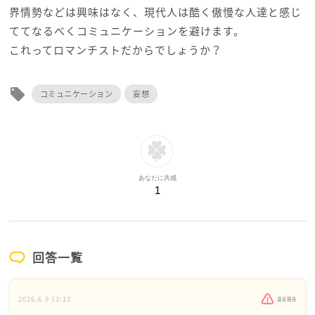
界情勢などは興味はなく、現代人は酷く傲慢な人達と感じ
ててなるべくコミュニケーションを避けます。
これってロマンチストだからでしょうか？
local_offer
コミュニケーション
妄想
あなたに共感
1
回答一覧
2026.6.9 13:13
違反報告