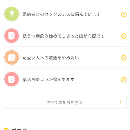
もし最近、人との関わりが億劫だったり、現実に楽し
婚約者とのセックスレスに悩んでいます
みを感じにくくなっているなら、「私はなぜ現実がく
だらなく感じるのだろう」と少しだけ自分の心に問い
かけてみてください。
抗うつ剤飲み始めてしまった娘が心配です
また、現代社会には確かに傲慢な人もいますが、優し
い人や誠実な人もたくさんいます。今はまだそのよう
可愛い人への嫉妬をやめたい
な人との出会いが少ないだけかもしれません。
ロマンチストであることは才能です。物語や美しい世
部活辞めようか悩んでます
界に心を動かされる感性は、人生を豊かにしてくれま
す。
その一方で、現実の世界にも小さな物語があります。
すべての相談を見る
お気に入りの本屋さん、親切な店員さん、季節の景
色、何気ない会話。そんな小さな出来事の中にも、神
話に負けない美しさが隠れています。