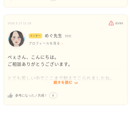
る。これはぺぇさんが調べた通り、「経済的虐待」で
あり「DV」そのものと感じました。「殺意が凄い」と
いう言葉も決して大袈裟ではなく、それほどまでに尊
厳を侵害されている証拠です。
2026.5.27 11:28
違反報告
「お金を持っていかれているから逃げられない」と絶
めぐ先生
望してしまうお気持ちはよく分かります。ですが、手
メンター
50代
元にお金がなくても、今すぐここから抜け出す方法は
プロフィールを見る
必ずあります。一人で抱え込まず、以下の専門機関の
ぺぇさん、こんにちは。
力を借りてください。
ご相談ありがとうございます。
1. 自治体のDV相談窓口やシェルターの活用
とても苦しい中でここまで耐えてこられましたね。
お金が全くなくても、お母様から離れてお子さんと安
続きを読む
全に暮らせる「一時保護（シェルター）」という制度
読んでいてまず感じたのは、「もう限界に近い状態な
があります。まずは今お住まいの市役所や区役所のDV
0
参考になった／共感！
のだろう」ということです。お金を自由に使えないこ
相談窓口に連絡するか、東京都女性相談支援センター
と、通帳を取られていること、渡さないと暴れられる
☎03-5261-3110(区部) ☎042-522-4232(多摩地域 島
こと、それは単なる親子喧嘩ではなく、ぺぇさんがお
しょ部)に連絡してみてください。
調べになった通り、経済的DVや支配に近い状態です。
2. 警察への相談