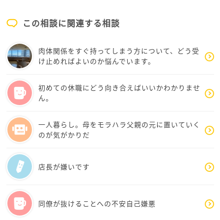
しかも今は、ぺぇさんだけではなく、お子さんたちま
お母様がお金を要求して暴れたり、大声を出したりし
で空気を感じ取り、傷ついているのですよね。お母様
た時は、ためらわずに110番通報をしてください。警察
この相談に関連する相談
への怒りや「消えてほしい」と思うほどの感情が湧い
に相談実績を作ることで、避難する際の安全確保など
てしまうのも、それだけ長い間追い詰められてきたか
のサポートを受けやすくなります。
肉体関係をすぐ持ってしまう方について、どう受
らだと思います。
け止めればよいのか悩んでいます。
3. 通帳やカードの利用停止
ただ、今いちばん大切なのは「怒りを爆発させるこ
家を出る直前や避難した後に、銀行へ「通帳を紛失し
と」ではなく、“逃げる準備”を少しずつ始めることで
初めての休職にどう向き合えばいいかわかりませ
た」と連絡して口座を止め、印鑑や暗証番号を変更し
ん。
す。
て再発行すれば、お母様はお金を引き出せなくなりま
す。
例えば、
一人暮らし。母をモラハラ父親の元に置いていく
・役所や女性相談窓口に相談する
のが気がかりだ
お母様は「暴れればお金が手に入る」と学習している
・通帳や身分証を少しずつ確保する
ため、話し合いでの解決は難しそうです。もう十分頑
・新しい口座を作る準備をする
張ってこられました。これ以上、お子さんたちの笑顔
店長が嫌いです
・信頼できる人に現状を話しておく
を犠牲にする必要はありません。まずは専門相談窓口
・母親に知られない形で情報収集する
に電話をかけ、助けを求めることから始めてみません
か。
同僚が抜けることへの不安自己嫌悪
こうした小さな準備が、未来を変える力になります。
こちらのHPにも専門相談窓口があるので、確認してみ
てくださいね。