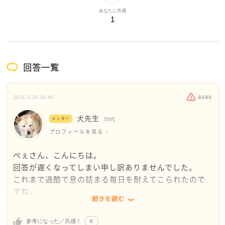
あなたに共感
1
回答一覧
2026.5.25 10:40
違反報告
犬先生
メンター
50代
プロフィールを見る
ぺぇさん、こんにちは。
回答が遅くなってしまい申し訳ありませんでした。
これまで過酷で息の詰まる毎日を耐えてこられたので
すね。
続きを読む
お給料や大切なお子さんの手当まで奪われ、自分はギ
ャンブルや飲みに使い、機嫌が悪いと子供にまで当た
0
参考になった／共感！