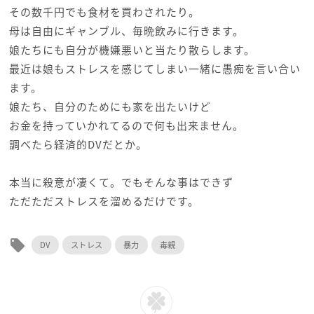
その数千円でも食材を買わされたり。
母は自由にギャンブル、毎晩飲みに行きます。
娘たちにも自分が機嫌悪いと当たり散らします。
最近は娘もストレスを感じてしまい一緒に愚痴を言い合い
ます。
娘たち、自分のためにも家を出たいけど
お金を持っていかれてるので何も出来ません。
調べたら経済的DVだとか。
本当に殺意が凄くて。でもそんな事はできず
ただただストレスを溜めるだけです。
local_offer
DV
ストレス
暴力
毒親