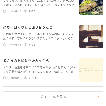
こんにちは。都内在住で、2023年2月からメンター活動
を続けているMFです。 TOKYOメンターカフェを盛り上
げたいという想いから、勇気を出して初めてブログを投
2675
2026年3月17日
稿してみようと思います。少し自分のことを書いてみま
す。 心に […]
静かに自分の心と語り合うこと
ご相談を受けていると、ご本人が「本当の悩み」にまだ
気づけず、言葉にできないまま苦しんでいらっしゃるケ
ースがありますお悩みというのは、心の深いところ（深
7728
2026年1月14日
層心理）に触れることで、まったく違う角度から解決の
糸口が見えてくること […]
皆さまのお悩みを読みながら
メンター活動をさせていただきながら 私自身にもいろい
ろな問題や悩みが生まれることもあり、改めて、皆さま
のお悩みを読みながら 「みんな、もがいてる。わたし
27650
2025年5月20日
だけじゃないんだな」と、逆に励まされるような日々で
す。 もう、わたし […]
ブログ一覧を見る