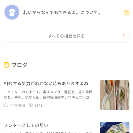
ぺぇさんは怠けているのでも、弱いのでもありませ
https://www.mentor-cafe.metro.tokyo.lg.jp/consu
若いからなんでもできるよ。について。
ん。長い間、支配的な環境の中で生き抜いてきた人で
lt#01_woman
す。
そして、お子さんたちは「お母さんが苦しみながらも
すべての相談を見る
守ろうとしていること」をちゃんと感じています。
今は一気に全部を変えようとしなくて大丈夫です。ま
ずは、自分と子どもを守る側に立つことを、少しずつ
ブログ
始めてみてくださいね。
相談する気力がわかない時もありますよね
メンターのくまです。実はメンター着任後、癌と診断
され、手術、抗がん剤、放射線治療のいわゆるフルコー
スを体験していて、しばらくメンターカフェに来られて
3149
2026年5月8日
いませんでした。体力だけでなく、気力も落ちパソコン
を開くこともできない […]
メンターとしての想い