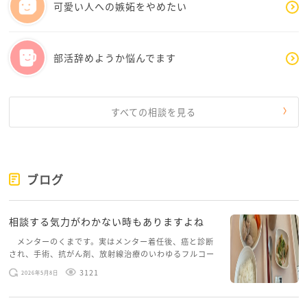
可愛い人への嫉妬をやめたい
距離をとるといっても、完全に関係を断つ必要はあり
ません
部活辞めようか悩んでます
滞在時間を短くする、一対一を避ける、必要な連絡だ
けに絞るなど、少しだけ心の距離をとるという形でも
十分です
全部を解決しようとすると、また同じ苦しさに戻って
すべての相談を見る
しまいます
まずは、彩さんが「これだけは守りたい」と思うもの
を一つだけ選んでみてはいかがでしょうか
そこから、次の一歩が見えてくるはずです
ブログ
どうかあなたご自身を守ることも一度考えてみてくだ
相談する気力がわかない時もありますよね
さい
少しでもお心が穏やかになりますように
メンターのくまです。実はメンター着任後、癌と診断
され、手術、抗がん剤、放射線治療のいわゆるフルコー
スを体験していて、しばらくメンターカフェに来られて
3121
2026年5月8日
いませんでした。体力だけでなく、気力も落ちパソコン
を開くこともできない […]