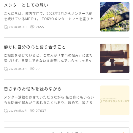
メンターとしての想い
こんにちは。都内在住で、2023年2月からメンター活動
を続けているMFです。 TOKYOメンターカフェを盛り上
げたいという想いから、勇気を出して初めてブログを投
2655
2026年3月17日
稿してみようと思います。少し自分のことを書いてみま
す。 心に […]
静かに自分の心と語り合うこと
ご相談を受けていると、ご本人が「本当の悩み」にまだ
気づけず、言葉にできないまま苦しんでいらっしゃるケ
ースがありますお悩みというのは、心の深いところ（深
7711
2026年1月14日
層心理）に触れることで、まったく違う角度から解決の
糸口が見えてくること […]
皆さまのお悩みを読みながら
メンター活動をさせていただきながら 私自身にもいろい
ろな問題や悩みが生まれることもあり、改めて、皆さま
のお悩みを読みながら 「みんな、もがいてる。わたし
27637
2025年5月20日
だけじゃないんだな」と、逆に励まされるような日々で
す。 もう、わたし […]