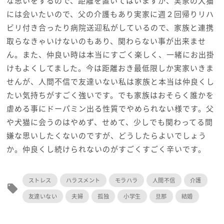
な思いをするので、距離を置いてはいますが、実家の犬猫
には会いたいので、父の介護もあり実家に週２回帰りリハ
ビリ付き合ったり病院送迎私がしているので、家族と連携
取らなきゃいけないのもあり、関わらない事が出来ませ
ん。また、仲良い時は本当にすごく楽しく、一緒にお出掛
けもよくしてました。今は距離おき最低限しか実家いきま
せんが、人間不信で友達いない私は家族と本当は仲良くし
たい気持ちがすごく強いです。でも家族はおそらく誰かを
虐める事にドーパミン出る性質でやめられない様です。父
や犬猫に会うのはやめず、せめて、少しでも関わってる間
嫌な思いしたくないのですが、どうしたらよいでしょう
か。仲良くし続けられないのがすごくすごく辛いです。
ストレス
ハラスメント
モラハラ
人間不信
介護
local_offer
友達いない
夫婦
孤独
小学生
旦那
結婚