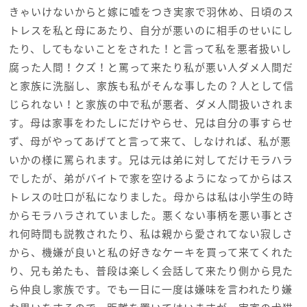
きゃいけないからと嫁に嘘をつき実家で羽休め、日頃のス
トレスを私と母にあたり、自分が悪いのに相手のせいにし
たり、してもないことをされた！と言って私を悪者扱いし
腐った人間！クズ！と罵って来たり私が悪い人ダメ人間だ
と家族に洗脳し、家族も私がそんな事したの？人として信
じられない！と家族の中で私が悪者、ダメ人間扱いされま
す。母は家事をわたしにだけやらせ、兄は自分の事すらせ
ず、母がやってあげてと言って来て、しなければ、私が悪
いかの様に罵られます。兄は元は弟に対してだけモラハラ
でしたが、弟がバイトで家を空けるようになってからはス
トレスの吐口が私になりました。母からは私は小学生の時
からモラハラされていました。悪くない事柄を悪い事とさ
れ何時間も説教されたり、私は親から愛されてない寂しさ
から、機嫌が良いと私の好きなケーキを買って来てくれた
り、兄も弟たも、普段は楽しく会話して来たり側から見た
ら仲良し家族です。でも一日に一度は嫌味を言われたり嫌