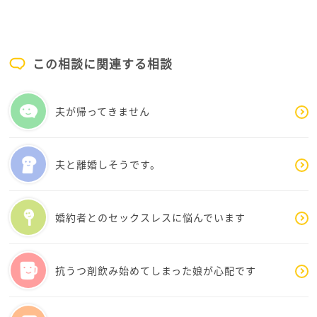
で切る方法が有効です。例えば「今はその話はできま
の一歩として現実的にできることとして示されたのだ
せん」「今日はここまでにします」と、説明を増やさ
と思います
ず繰り返します。記録も大切で、いつ何を言われたか
をメモすると、相談時の材料になり、気持ちの整理に
彩さんは、家族と仲良くしたい気持ちも、犬猫やお父
この相談に関連する相談
もつながります。
さまを大切に思う気持ちも、とてもお強いですよね
お優しい方なのだと思います
介護の負担は一人で抱えず、地域包括支援センターや
夫が帰ってきません
ケアマネジャーに「家族内のハラスメントがあり、私
ただ、生きていく上では、時として、何かを守ろうと
の負担が限界」と具体的に伝えてください。家族から
するとき、同時に何かを手放さなければならない場面
の暴力やハラスメントは相談対象で、DV相談＋は電話
もあると思います
夫と離婚しそうです。
24時間・チャット相談もあり、DV相談ナビは#8008で
なので、まずは「いま一番優先したいことは何か」を
す 。緊急性が高いときは110番で大丈夫です 。
一つだけ選んでみてほしいのです
婚約者とのセックスレスに悩んでいます
「仲良くしたい気持ち」を手放さなくていいですが、
・家族から受ける傷を減らしたい
今は近づき方を変える時期かもしれません。犬猫やお
・犬猫やお父さまのケアを続けたい
父さまへの気持ちは大切にしながら、彩さん自身を守
・自分の心の安定を守りたい
抗うつ剤飲み始めてしまった娘が心配です
る距離を少しずつ整えていきましょうね。
どれを優先するかによって、この取れる行動は変わっ
てきます