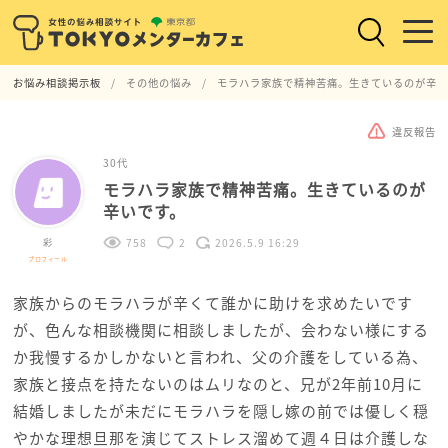
お悩み相談掲示板
その他の悩み
モラハラ家族で精神苦痛。生きているのが辛い
違反報告
30代
モラハラ家族で精神苦痛。生きているのが
辛いです。
彩
758
2
2026.5.9 16:29
プロフィール
家族からのモラハラが辛くて誰かに助けを求めたいです
が、色んな相談機関に相談しましたが、会わない様にする
か我慢するかしかないと言われ、父の介護をしている為、
家族と接点を持たないのはムリなのと、兄が2年前10月に
結婚しましたが未だにモラハラを隠し嫁の前では優しく穏
やかな理想旦那を演じてストレス溜めて週４日は介護しな