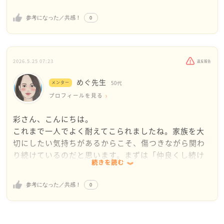
どのようにお声がけしたらよいか、悩んでおりました
もしかしたら、どんな言葉でも彩さんのお気持ちをざ
0
参考になった／共感！
わつかせてしまうかもしれない
そう思って躊躇してしまったこと、お詫びします
書かれている内容から、長い間たくさんのことをお一
2026.5.25 07:23
違反報告
人で抱えてこられた苦しさが伝わってきました
めぐ先生
ご家族との関係、介護、家事の負担、兄弟間の問題、
メンター
50代
そして「仲良くしたい気持ち」と「傷つけられる現
プロフィールを見る
実」
彩さん、こんにちは。
どれも軽いものではなく、彩さんの長年の疲労感が伝
これまで一人でよく耐えてこられましたね。家族を大
わってきました
切にしたい気持ちがあるからこそ、傷つきながら関わ
これだけ多くの問題が絡み合っている状況では、一度
り続けているのだと思います。まずは「仲良くし続け
にすべてを解決することはどうしても難しいと感じま
続きを読む
なければ」と背負いすぎず、安全に関わることを目標
した
にしてみてください。
まずは、扱う範囲を少しずつ絞っていってみてはいか
0
参考になった／共感！
がでしょうか
具体的には、会う前に「今日は送迎だけ」「説教が始
相談機関から「距離をとるしかない」と言われたとの
まったら帰る」と先に決め、言い返すより短い定型文
ことですが、これは突き放しているのではなく、最初