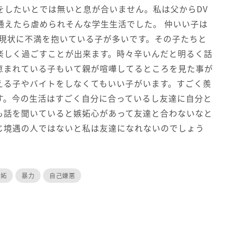
をしたいとでは無いと息が合いません。私は父からDV
通えたら虐められそんな学生生活でした。 仲いい子は
子現状に不満を抱いている子が多いです。その子たちと
楽しく過ごすことが出来ます。時々辛いんだと明るく話
恵まれている子もいて親が喧嘩してるところを見た事が
える子やバイトをしなくてもいい子がいます。すごく羨
す。今の生活はすごく自分に合っているし友達に自分と
も話を聞いていると嫉妬心があって友達と合わないなと
じ境遇の人ではないと私は友達になれないのでしょう
嫉妬
暴力
自己嫌悪