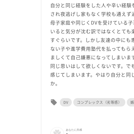
自分と同じ経験をした人や辛い経験
され夜逃げし家もなく学校も通えず
母子家庭や同じくDVを受けている
いると気分が沈む訳ではなくとても
すぐらいです。しかし友達の中にも
ない子や進学費用塾代を払ってもら
ましくて自己嫌悪になってしまいま
同じ思いはして欲しくないです。で
感じてしまいます。やはり自分と同
か。
local_offer
DV
コンプレックス（劣等感）
あなたに共感