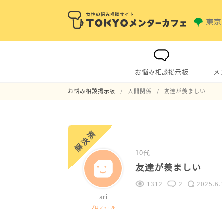
お悩み相談掲示板
メ
お悩み相談掲示板
人間関係
友達が羨ましい
解決済
10代
友達が羨ましい
1312
2
2025.6.
ari
プロフィール