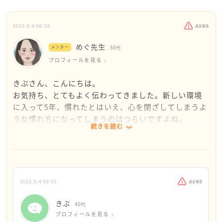
2025.9.4 06:58
違反報告
めぐ先生
メンター
50代
プロフィールを見る
きぷさん、こんにちは。
お気持ち、とてもよく伝わってきました。新しい環境
に入って5年、慣れたとはいえ、心を閉ざしてしまうよ
うな慣れ方になってしまうのはつらいですよね。
続きを読む
まず大切なのは、きぷさんがおかしいのではない、と
いうことです。挨拶を交わさない、溜息ばかり、決ま
ったことしかやらない。これはきぷさんの常識や経験
から見ても健全な職場環境とは言えません。
2025.9.4 09:51
違反報告
だからといって、すぐに辞めるのも怖いし、年齢のこ
きぷ
40代
とも不安になりますよね。そのお気持ちは自然です。
プロフィールを見る