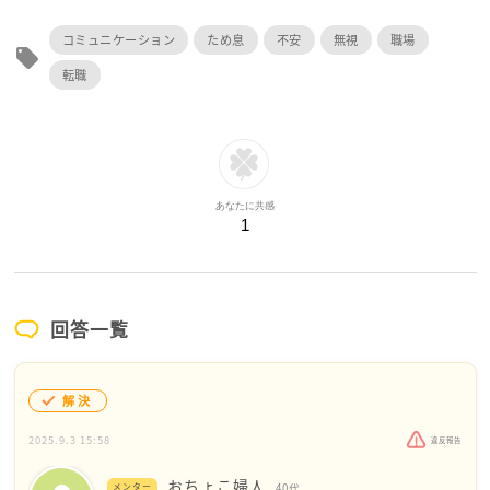
コミュニケーション
ため息
不安
無視
職場
local_offer
転職
あなたに共感
1
回答一覧
解決
2025.9.3 15:58
違反報告
おちょこ婦人
メンター
40代