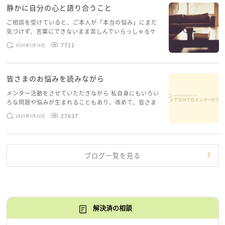
静かに自分の心と語り合うこと
ご相談を受けていると、ご本人が「本当の悩み」にまだ
気づけず、言葉にできないまま苦しんでいらっしゃるケ
ースがありますお悩みというのは、心の深いところ（深
7711
2026年1月14日
層心理）に触れることで、まったく違う角度から解決の
糸口が見えてくること […]
皆さまのお悩みを読みながら
メンター活動をさせていただきながら 私自身にもいろい
ろな問題や悩みが生まれることもあり、改めて、皆さま
のお悩みを読みながら 「みんな、もがいてる。わたし
27637
2025年5月20日
だけじゃないんだな」と、逆に励まされるような日々で
す。 もう、わたし […]
ブログ一覧を見る
解決済の相談