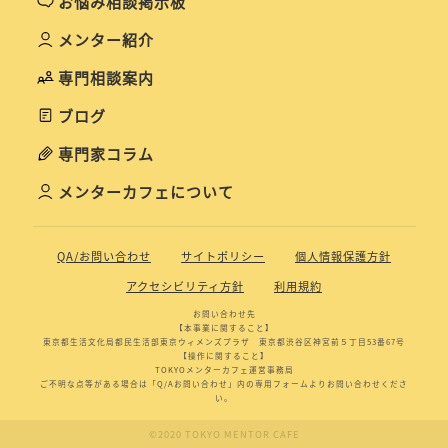
お悩み相談掲示板
メンター紹介
専門相談案内
ブログ
専門家コラム
メンターカフェについて
QA/お問い合わせ
サイトポリシー
個人情報保護方針
アクセシビリティ方針
利用規約
お問い合わせ先
【本事業に関すること】
東京都生活文化局都民生活部東京ウィメンズプラザ 東京都渋谷区神宮前５丁目53番67号
【操作に関すること】
TOKYOメンターカフェ運営事務局
ご不明な点等がある場合は「Q/Aお問い合わせ」内の専用フォームよりお問い合わせくださ
い。
©2020 TOKYO MENTOR CAFE