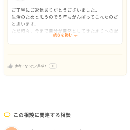
ここでの選択肢は大きく二つあります。
①「この職場を生活の一部と割り切り、心を守る術を
ご丁寧にご返信ありがとうございました。
持ちながら働く」
生活のためと思うので５年もがんばってこれたのだ
②「外に向けて少しずつ情報収集や転職活動を始め、
と思います。
自分の経験を活かせる場を探す」
ただ時々、今まで自分が自然としてきた周りへの配
続きを読む
慮や気遣い、挨拶など、すべてを敢えてしない、と
どちらにしても、きぷさんの感情やこれまで積み上げ
いう日々を送っていると、今までの自分のすべてが
た経験は無駄にはなりません。自分を大事にしなが
無駄になってしまったような気がしてしまいます。
ら、小さな一歩を選んでみてくださいね。
また、今私がここで取っているような行動が当然と
思っているような人がここで仕事をしていけばいい
0
参考になった／共感！
と感じます。おそらくその方やこの会社にとっては
そういった方が適任なのでしょうから。。。
こういったことを４０も過ぎて悩んでいる自分がと
ても情けないです。
でも、大変励まされました。ありがとうございま
す！
この相談に関連する相談