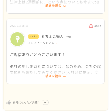
わったタイミングを見計らって・・とか、求人によっ
法律上は2週間前に、という点についても今まで知
続きを読む
ては少し先の入社を想定したものもありますから、そ
らないことでしたので大変参考になりました。
ういったところにアンテナを張って探してみるのも良
試しに何社か受けてみようという気持ちになりまし
いかもしれません。
た。可能性をつぶさず、あきらめずにがんばってみ
ます。
2025.9.3 18:19
違反報告
我慢強いこと、周りの人のことをしっかりと見て判断
ありがとうございました(*^-^*)
おちょこ婦人
することができることは、きぷさんの大きな強みだと
メンター
40代
思います！
プロフィールを見る
ぜひぜひ、転職のための一歩を踏み出してほしいで
ご返信ありがとうございます！
す。
応援しています！！
退社の申し出時期については、念のため、会社の就
業規則も確認してみてください(入社時に提示、交
続きを読む
付されているはずですし社内のどこかには必ずある
はずです。)。
改めて、応援しております！
0
参考になった／共感！