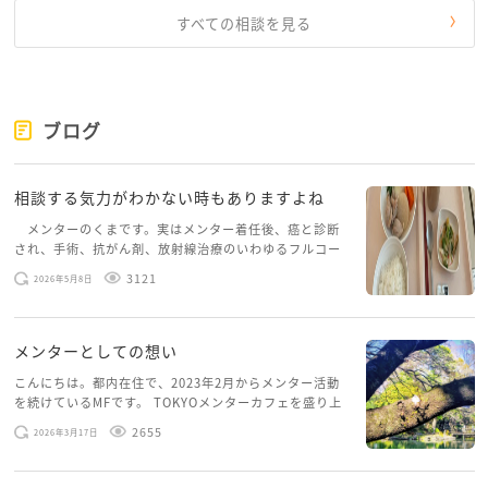
すべての相談を見る
ブログ
相談する気力がわかない時もありますよね
メンターのくまです。実はメンター着任後、癌と診断
され、手術、抗がん剤、放射線治療のいわゆるフルコー
スを体験していて、しばらくメンターカフェに来られて
3121
2026年5月8日
いませんでした。体力だけでなく、気力も落ちパソコン
を開くこともできない […]
メンターとしての想い
こんにちは。都内在住で、2023年2月からメンター活動
を続けているMFです。 TOKYOメンターカフェを盛り上
げたいという想いから、勇気を出して初めてブログを投
2655
2026年3月17日
稿してみようと思います。少し自分のことを書いてみま
す。 心に […]