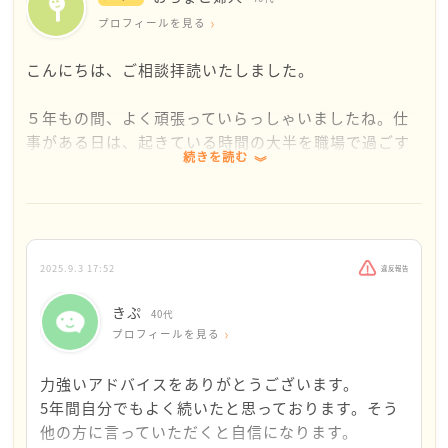
プロフィールを見る
こんにちは、ご相談拝読いたしました。
５年もの間、よく頑張っていらっしゃいましたね。仕
事がある日は、起きている時間の大半を職場で過ごす
続きを読む
ことになるわけですから、そのような居心地が悪い中
で、ぐっと耐えて仕事をしてこられたことは、本当に
すごいことだなと思います。
さて・・ぜひ、一歩を踏み出してみませんか！？
2025.9.3 17:52
違反報告
幸いにも、他の方たちに情が移るほどのお付き合いは
ないとのことですから、これから試しに何社か、実際
きぷ
40代
に受けてみて良いのではないかと思います。
プロフィールを見る
すでにご存じのことかもしれませんが、法律上は二週
力強いアドバイスをありがとうございます。
間前に退職願いを出せばＯＫです。
5年間自分でもよく続いたと思っております。そう
より円満に・・と考えるのであれば、例えば決算が終
他の方に言っていただくと自信になります。