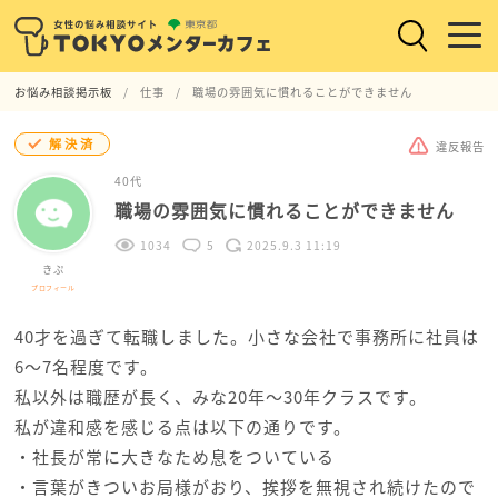
お悩み相談掲示板
仕事
職場の雰囲気に慣れることができません
解決済
違反報告
40代
職場の雰囲気に慣れることができません
1034
5
2025.9.3 11:19
きぷ
プロフィール
40才を過ぎて転職しました。小さな会社で事務所に社員は
6～7名程度です。
私以外は職歴が長く、みな20年～30年クラスです。
私が違和感を感じる点は以下の通りです。
・社長が常に大きなため息をついている
・言葉がきついお局様がおり、挨拶を無視され続けたので