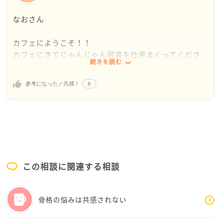
なおさん
カフェにようこそ！！
カフェにきてじゃんじゃん弱音を吐来まくってくださ
続きを読む
い！！
ここは、そういう場です。
0
参考になった／共感！
季節的な事もあり日が短くなると（日照時間）キツく
なる場合もあるそうです。
生きている意味を考える事自体人間しかできないこと
だと思います。
だから人間にしかできないことを将来なにができるか
考えればいいのでは・・
すぐにでもなくても何年もかけても・・
この相談に関連する相談
人のためでもなくてもいいと思います。
妹さんや周りの人に迷惑をかけていると思う、思いや
りの気持ちこそ大切ですよ
骨格の悩みは共感されない
結局、お互いになにかしらご迷惑かけてしまってるも
のです。