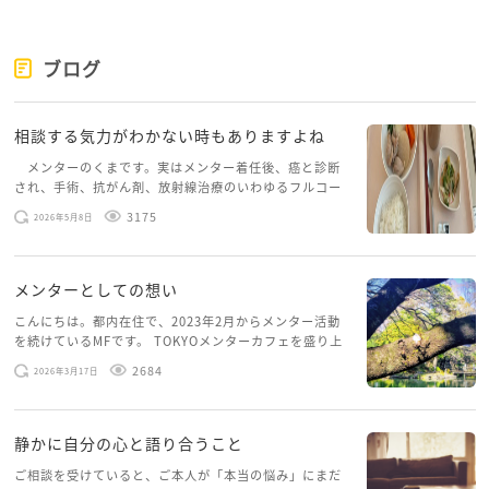
ブログ
相談する気力がわかない時もありますよね
メンターのくまです。実はメンター着任後、癌と診断
され、手術、抗がん剤、放射線治療のいわゆるフルコー
スを体験していて、しばらくメンターカフェに来られて
3175
2026年5月8日
いませんでした。体力だけでなく、気力も落ちパソコン
を開くこともできない […]
メンターとしての想い
こんにちは。都内在住で、2023年2月からメンター活動
を続けているMFです。 TOKYOメンターカフェを盛り上
げたいという想いから、勇気を出して初めてブログを投
2684
2026年3月17日
稿してみようと思います。少し自分のことを書いてみま
す。 心に […]
静かに自分の心と語り合うこと
ご相談を受けていると、ご本人が「本当の悩み」にまだ