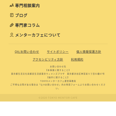
専門相談案内
ブログ
専門家コラム
メンターカフェについて
QA/お問い合わせ
サイトポリシー
個人情報保護方針
アクセシビリティ方針
利用規約
お問い合わせ先
【本事業に関すること】
東京都生活文化局都民生活部東京ウィメンズプラザ 東京都渋谷区神宮前５丁目53番67号
【操作に関すること】
TOKYOメンターカフェ運営事務局
ご不明な点等がある場合は「Q/Aお問い合わせ」内の専用フォームよりお問い合わせくださ
い。
©2020 TOKYO MENTOR CAFE