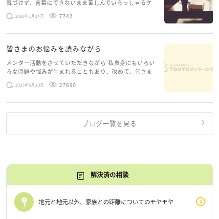
気づけず、言葉にできないまま苦しんでいらっしゃるケ
ースがありますお悩みというのは、心の深いところ（深
7742
2026年1月14日
層心理）に触れることで、まったく違う角度から解決の
糸口が見えてくること […]
皆さまのお悩みを読みながら
メンター活動をさせていただきながら 私自身にもいろい
ろな問題や悩みが生まれることもあり、改めて、皆さま
のお悩みを読みながら 「みんな、もがいてる。わたし
27660
2025年5月20日
だけじゃないんだな」と、逆に励まされるような日々で
す。 もう、わたし […]
ブログ一覧を見る
解決済の相談
地元と地元以外、家族との距離についてのモヤモヤ