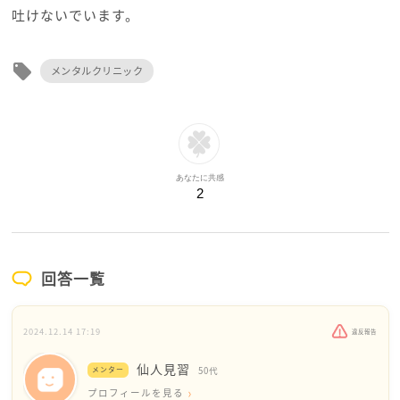
吐けないでいます。
local_offer
メンタルクリニック
あなたに共感
2
回答一覧
2024.12.14 17:19
違反報告
仙人見習
メンター
50代
プロフィールを見る