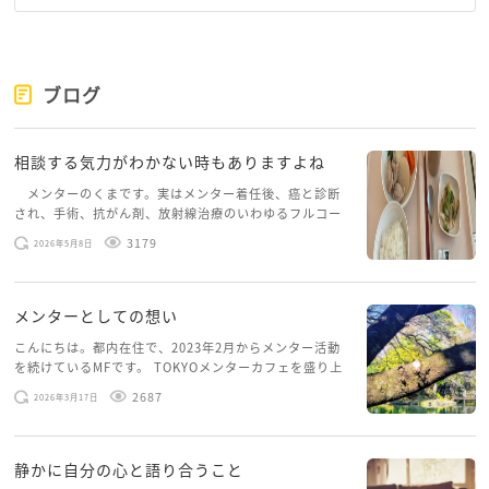
ブログ
相談する気力がわかない時もありますよね
メンターのくまです。実はメンター着任後、癌と診断
され、手術、抗がん剤、放射線治療のいわゆるフルコー
スを体験していて、しばらくメンターカフェに来られて
3179
2026年5月8日
いませんでした。体力だけでなく、気力も落ちパソコン
を開くこともできない […]
メンターとしての想い
こんにちは。都内在住で、2023年2月からメンター活動
を続けているMFです。 TOKYOメンターカフェを盛り上
げたいという想いから、勇気を出して初めてブログを投
2687
2026年3月17日
稿してみようと思います。少し自分のことを書いてみま
す。 心に […]
静かに自分の心と語り合うこと