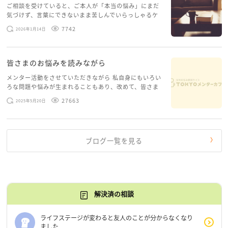
ご相談を受けていると、ご本人が「本当の悩み」にまだ
気づけず、言葉にできないまま苦しんでいらっしゃるケ
ースがありますお悩みというのは、心の深いところ（深
7742
2026年1月14日
層心理）に触れることで、まったく違う角度から解決の
糸口が見えてくること […]
皆さまのお悩みを読みながら
メンター活動をさせていただきながら 私自身にもいろい
ろな問題や悩みが生まれることもあり、改めて、皆さま
のお悩みを読みながら 「みんな、もがいてる。わたし
27663
2025年5月20日
だけじゃないんだな」と、逆に励まされるような日々で
す。 もう、わたし […]
ブログ一覧を見る
解決済の相談
ライフステージが変わると友人のことが分からなくなり
ました