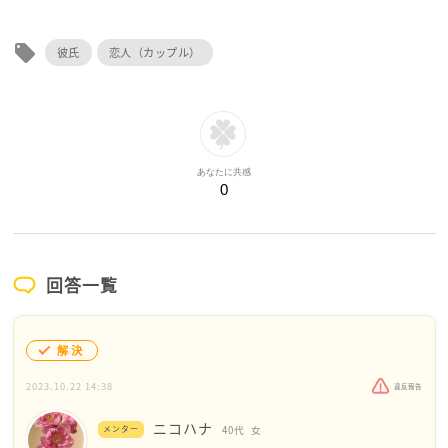
local_offer
彼氏
恋人（カップル）
あなたに共感
0
回答一覧
解決
2023.10.22 14:38
違反報告
ニコハナ
メンター
40代
女