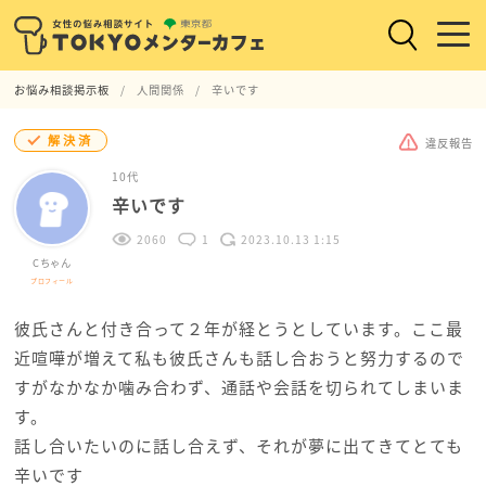
お悩み相談掲示板
人間関係
辛いです
解決済
違反報告
10代
辛いです
2060
1
2023.10.13 1:15
Cちゃん
プロフィール
彼氏さんと付き合って２年が経とうとしています。ここ最
近喧嘩が増えて私も彼氏さんも話し合おうと努力するので
すがなかなか噛み合わず、通話や会話を切られてしまいま
す。
話し合いたいのに話し合えず、それが夢に出てきてとても
辛いです