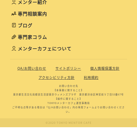
メンター紹介
専門相談案内
ブログ
専門家コラム
メンターカフェについて
QA/お問い合わせ
サイトポリシー
個人情報保護方針
アクセシビリティ方針
利用規約
お問い合わせ先
【本事業に関すること】
東京都生活文化局都民生活部東京ウィメンズプラザ 東京都渋谷区神宮前５丁目53番67号
【操作に関すること】
TOKYOメンターカフェ運営事務局
ご不明な点等がある場合は「Q/Aお問い合わせ」内の専用フォームよりお問い合わせくださ
い。
©2020 TOKYO MENTOR CAFE