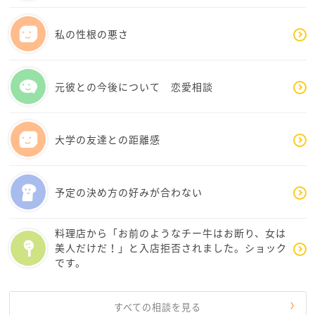
話し合いをするにあたって、論点がずれてしまったり、
感情的になってしまったりしていませんか？
私の性根の悪さ
彼の気持ちに寄り添った話し方をしていますか？
客観的に見つめて、なんで話し合いがきちんと出来ず
元彼との今後について 恋愛相談
に終わってしまうのか…考えてみてはいかがでしょう
か？
大学の友達との距離感
あまりお役に立つ回答になっていないのかも知れませ
んが、カップルでも夫婦でも言えるのは初心に帰ると
良いのかな…と思います
予定の決め方の好みが合わない
応援してます^ - ^
料理店から「お前のようなチー牛はお断り、女は
美人だけだ！」と入店拒否されました。ショック
です。
すべての相談を見る