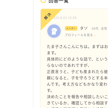
回答一覧
解決
2023.8.22 15:39
タソ
30代
女性
メンター
プロフィールを見る
たま子さんこんにちは。まずは
ます。
具体的にどのような話で、とい
らないのであれですが、
正直言うと、子ども産まれたら彼
親になると、子を守ろうとする
んです。考え方などもかなり変わ
す。
決めたことを報告や相談したい
きているか、確認してから相談