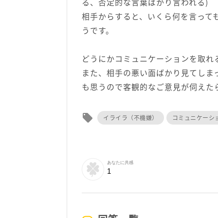
る、否定的な言葉ばかり言われる)
相手からすると、いくら何を言って
うです。
どうにかコミュニケーションを取れ
また、相手の悪い面ばかり見てしま
も思うので客観的なご意見が伺えた
local_offer
イライラ（不機嫌）
コミュニケーシ
あなたに共感
1