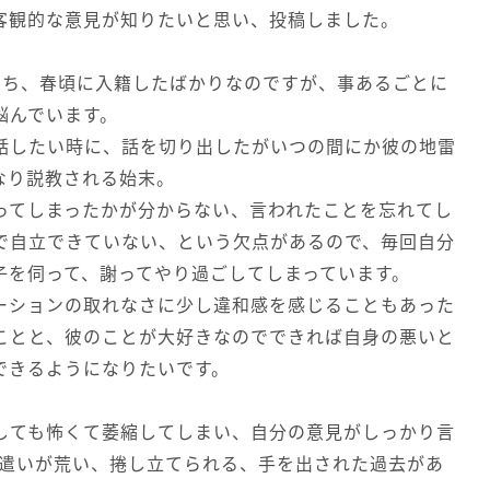
客観的な意見が知りたいと思い、投稿しました。
のち、春頃に入籍したばかりなのですが、事あるごとに
悩んでいます。
話したい時に、話を切り出したがいつの間にか彼の地雷
なり説教される始末。
ってしまったかが分からない、言われたことを忘れてし
で自立できていない、という欠点があるので、毎回自分
子を伺って、謝ってやり過ごしてしまっています。
ーションの取れなさに少し違和感を感じることもあった
ことと、彼のことが大好きなのでできれば自身の悪いと
できるようになりたいです。
しても怖くて萎縮してしまい、自分の意見がしっかり言
葉遣いが荒い、捲し立てられる、手を出された過去があ