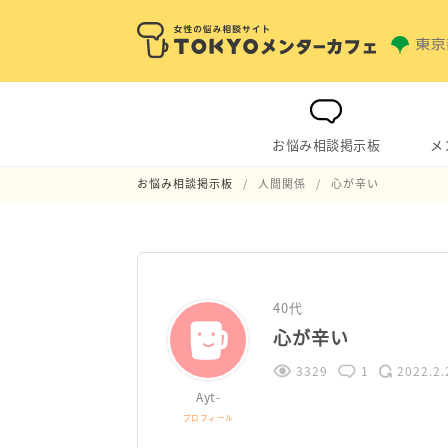
お悩み相談掲示板
メ
お悩み相談掲示板
人間関係
心が辛い
40代
心が辛い
3329
1
2022.2.
Ayt-
プロフィール