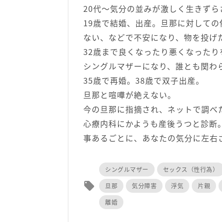
20代～気分の並みが激しく生きずら
19歳で結婚、出産。旦那に対して
ない、などで不安になり、物を投げ
32歳まで良くなったり悪くなった
シングルマザーになり、誰とも関わ
35歳で再婚。38歳で双子出産。
旦那と喧嘩が絶えない。
今の旦那に指摘され、ネットで調べ
心療内科にかようも産後うつと診断
事あるごとに、あなたの気分に左右
シングルマザー
セックス（性行為）
local_offer
旦那
気分障害
浮気
片親
離婚