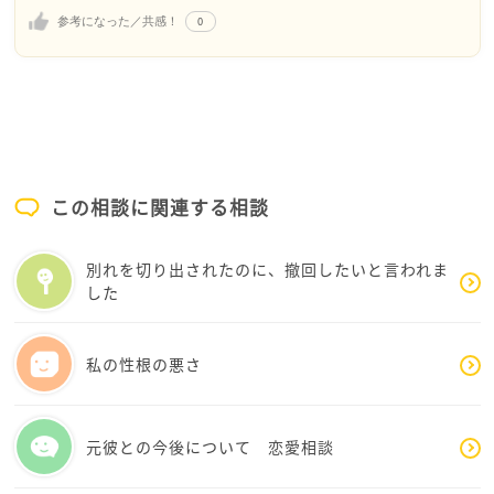
ある男子学生がご相談者さまについてくるし、何かと
0
参考になった／共感！
視界に入って不快な思いをされてるということでよろ
しいでしょうか？
親御さんはポジティブ思考に、ということで相談者さ
まの思う通りの回答ではなかったのですね。
この相談に関連する相談
ご相談者さまの、ある男子学生がついてくる所を見て
別れを切り出されたのに、撤回したいと言われま
いないので的外れになるかもしれませんが、
した
こういうケースは法の適用があるか、今後どうすれば
私の性根の悪さ
いいか、など、ご心配でしたら警察に聞いてみてもい
いかもしれません。聞くことで、どういう場合が法規
制にあたるのかわかり、安心材料になるかもしれませ
元彼との今後について 恋愛相談
ん。