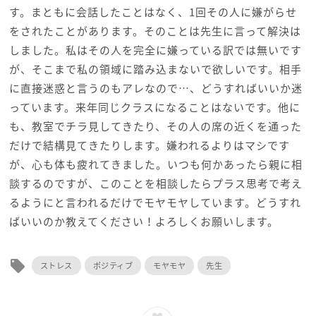
す。まともに会話したことはなく、1回その人に嫌がらせ
をされたことがあります。そのことは先生に言って解決は
しました。私はその人を完全に嫌っている訳では無いです
が、そこまで私の領域に踏み込まないで欲しいです。相手
に直接迷惑と言うのもアレなので…、どうすればいいか迷
っています。来年同じクラスになることはないです。他に
も、教室でチラ見してきたり、その人の席の近くを通った
だけで結構見てきたりします。嫌われるよりはマシです
が、心も体も疲れてきました。いつも何かあったら親に相
談するのですが、このことを相談したらプラス思考で考え
るようにと言われるだけでモヤモヤしています。どうすれ
ばいいのか教えてください！よろしくお願いします。
local_offer
ストレス
ポジティブ
モヤモヤ
先生