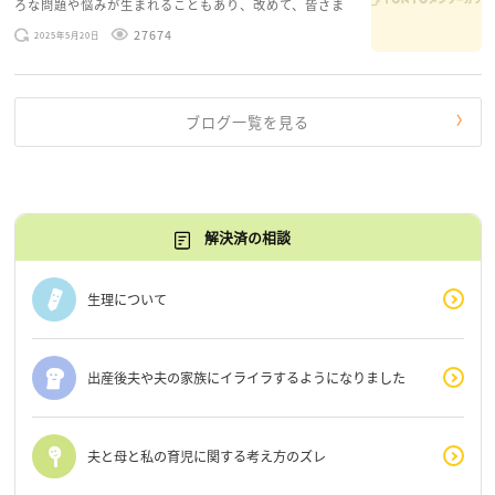
ろな問題や悩みが生まれることもあり、改めて、皆さま
のお悩みを読みながら 「みんな、もがいてる。わたし
27674
2025年5月20日
だけじゃないんだな」と、逆に励まされるような日々で
す。 もう、わたし […]
ブログ一覧を見る
解決済の相談
生理について
出産後夫や夫の家族にイライラするようになりました
夫と母と私の育児に関する考え方のズレ