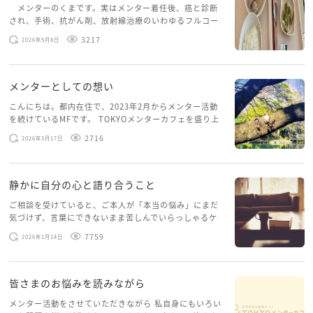
メンターのくまです。実はメンター着任後、癌と診断
され、手術、抗がん剤、放射線治療のいわゆるフルコー
適切なお答えや日本語になっていないかもしれません
スを体験していて、しばらくメンターカフェに来られて
3217
2026年5月8日
いませんでした。体力だけでなく、気力も落ちパソコン
が、ご容赦くださいませ。
を開くこともできない […]
メンターとしての想い
こんにちは。都内在住で、2023年2月からメンター活動
を続けているMFです。 TOKYOメンターカフェを盛り上
げたいという想いから、勇気を出して初めてブログを投
2716
2026年3月17日
稿してみようと思います。少し自分のことを書いてみま
す。 心に […]
静かに自分の心と語り合うこと
ご相談を受けていると、ご本人が「本当の悩み」にまだ
気づけず、言葉にできないまま苦しんでいらっしゃるケ
ースがありますお悩みというのは、心の深いところ（深
7759
2026年1月14日
層心理）に触れることで、まったく違う角度から解決の
糸口が見えてくること […]
皆さまのお悩みを読みながら
メンター活動をさせていただきながら 私自身にもいろい