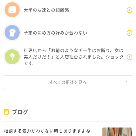
大学の友達との距離感
それで、そこまでの程度でなければ、ご友人に客観的
に見ていてもらいどう思うかを聞いたりして周りから
予定の決め方の好みが合わない
見て「この状態、状況はどの程度なんだろうか。」と
確認するとよいのかもしれません。
料理店から「お前のようなチー牛はお断り、女は
思い過ごし、という言葉は適切でないのかもしれませ
美人だけだ！」と入店拒否されました。ショック
んが、気にしすぎだとご友人に言われたら、そうなん
です。
だなと相談者さまがこの一件をもう少し違った角度か
ら見られるようになる可能性もありますし、
すべての相談を見る
ご友人が危険だよと言えば、親御さんにご友人も一緒
に説明してもらうなど再度親御さんにアクションをと
り、少しずつその男子学生との接触方法を変える対処
ブログ
法を一緒に考えてもらえるかもしれません。
相談する気力がわかない時もありますよね