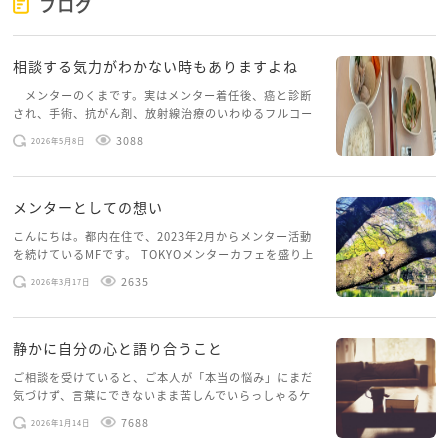
ブログ
相談する気力がわかない時もありますよね
メンターのくまです。実はメンター着任後、癌と診断
され、手術、抗がん剤、放射線治療のいわゆるフルコー
スを体験していて、しばらくメンターカフェに来られて
3088
2026年5月8日
いませんでした。体力だけでなく、気力も落ちパソコン
を開くこともできない […]
メンターとしての想い
こんにちは。都内在住で、2023年2月からメンター活動
を続けているMFです。 TOKYOメンターカフェを盛り上
げたいという想いから、勇気を出して初めてブログを投
2635
2026年3月17日
稿してみようと思います。少し自分のことを書いてみま
す。 心に […]
静かに自分の心と語り合うこと
ご相談を受けていると、ご本人が「本当の悩み」にまだ
気づけず、言葉にできないまま苦しんでいらっしゃるケ
ースがありますお悩みというのは、心の深いところ（深
7688
2026年1月14日
層心理）に触れることで、まったく違う角度から解決の