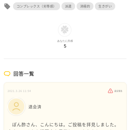
local_offer
コンプレックス（劣等感）
派遣
消極的
生きがい
あなたに共感
5
回答一覧
2021.3.26 11:54
違反報告
退会済
ぽん酢さん、こんにちは。ご投稿を拝見しました。