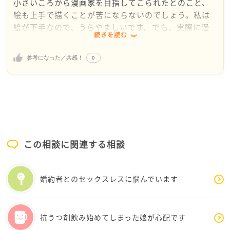
小さいころから漫画家を目指してこられたとのこと、
絵も上手で描くことが苦にならないのでしょう。私は
絵が下手なので、うらやましいです。でも、実際に漫
続きを読む
画家として成功するのは、ほんの一握りの方だけです
ね。
0
参考になった／共感！
今までご自分の漫画を見せたのは、お友だちだけで
しょうか。例えば、雑誌の大賞に応募したり、編集部
へ持ち込みをしたりしていないですか？お友だちは、
漫画のプロではないので、「いいと思う」と言って
も、やはり素人の意見だと思います。私も仲のいい友
だちに描いた漫画をみせてもらったら、「面白いよ、
いいよ」と言ってしまうでしょう。ですので、本当に
この相談に関連する相談
プロの漫画家になろうと思ったら、プロの批評は受け
ないといけないのではと考えます。ただ、プロの批評
はきっと厳しいでしょうね。今、活躍されている漫画
婚約者とのセックスレスに悩んでいます
家さんも「編集者の意見が厳しかった」とか、「原稿
に注文をたくさんつけられた」とおっしゃる方が多い
です。それを思うと、気持ちも萎えてしまいます。私も
抗うつ剤飲み始めてしまった娘が心配です
積極的ではないので、ぽん酢さんの立場だったら尻込