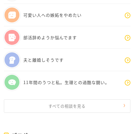
みします。
可愛い人への嫉妬をやめたい
今は漫画を描いて生活していきたいと思っても、そ
れが叶わず、どうしたらいいのか、先が見えずにお辛
い気持ちなのでしょうか。でも、インターネットやコ
部活辞めようか悩んでます
ミックマーケットなどの場で、自分の創作を発表して
いる方は、たくさんいます。漫画がお好きなら、今は
休んで、また描きたくなったら描いて、少しずつ発表
夫と離婚しそうです
してはどうでしょうか。
発表して、さまざまなリアクションを受けると、やり
がいも出てくるのではないでしょうか。そのために
11年間のうつと私。生理との過酷な闘い。
も、休んでいる間に漫画から離れて、「これだったら
おもしろそう」「描いたらいいんじゃないかな」とい
うご自分の栄養を蓄えるのはいかがですか。また描き
たくなる時が来るのを、待ってみるのもいいと思いま
すべての相談を見る
す。
どうぞお体お心お大事にお過ごしください。