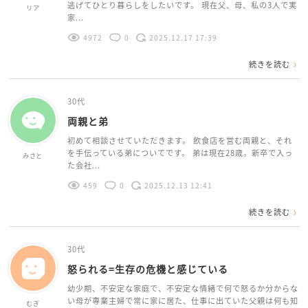
逃げてひとり暮らしをしたいです。 現在父、母、私の3人で実
リア
家...
4972
0
2025.12.17 17:39
続きを読む
30代
両親と弟
初めて相談させていただきます。 飲食店を営む両親と、それ
を手伝っている弟についてです。 弟は現在28歳。新卒で入っ
みさと
た会社...
459
0
2025.12.13 12:41
続きを読む
30代
怒られる=生存の危機と感じている
幼少期、不安定な家庭で、不安定な情緒で何で怒るか分からな
い母が専業主婦で常に家に居た、仕事に出ていた父親は何も知
むぎ