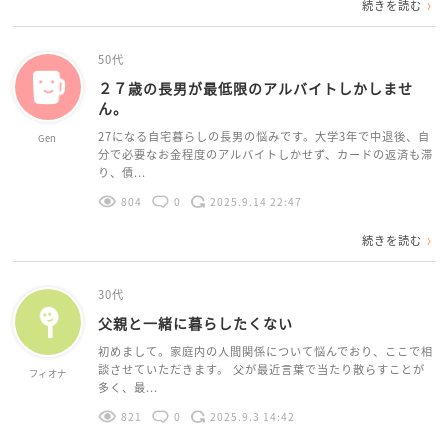
続きを読む
50代
２７歳の長男が最低限のアルバイトしかしませ
ん。
27になる自宅暮らしの長男の悩みです。大学3年で中退後、自
Gen
分で必要なお金程度のアルバイトしかせず、カードの返済も滞
り、債...
804
0
2025.9.14 22:47
続きを読む
30代
父親と一緒に暮らしたくない
初めまして。家庭内の人間関係について悩んでおり、ここで相
談させていただきます。 父が最近言葉で当たり散らすことが
フィオナ
多く、最...
821
0
2025.9.3 14:42