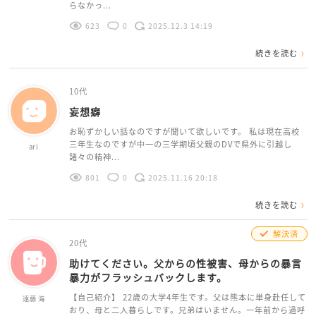
らなかっ...
623
0
2025.12.3 14:19
続きを読む
10代
妄想癖
お恥ずかしい話なのですが聞いて欲しいです。 私は現在高校
三年生なのですが中一の三学期頃父親のDVで県外に引越し
ari
諸々の精神...
801
0
2025.11.16 20:18
続きを読む
解決済
20代
助けてください。父からの性被害、母からの暴言
暴力がフラッシュバックします。
【自己紹介】 22歳の大学4年生です。父は熊本に単身赴任して
遠藤 海
おり、母と二人暮らしです。兄弟はいません。一年前から過呼