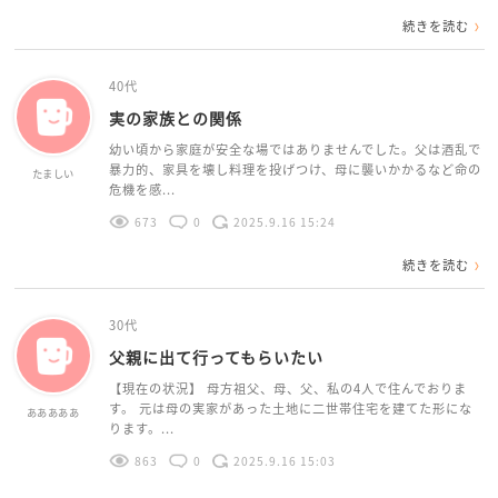
続きを読む
40代
実の家族との関係
幼い頃から家庭が安全な場ではありませんでした。父は酒乱で
暴力的、家具を壊し料理を投げつけ、母に襲いかかるなど命の
たましい
危機を感...
673
0
2025.9.16 15:24
続きを読む
30代
父親に出て行ってもらいたい
【現在の状況】 母方祖父、母、父、私の4人で住んでおりま
す。 元は母の実家があった土地に二世帯住宅を建てた形にな
あああああ
ります。...
863
0
2025.9.16 15:03