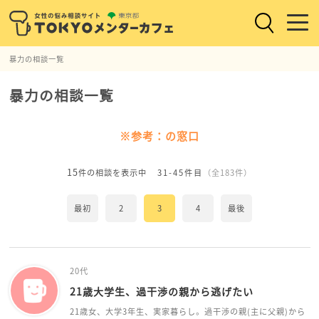
暴力の相談一覧
暴力の相談一覧
※参考：の窓口
15
件の相談を表示中
31-45件目
（全183件）
最初
2
3
4
最後
20代
21歳大学生、過干渉の親から逃げたい
21歳女、大学3年生、実家暮らし。過干渉の親(主に父親)から