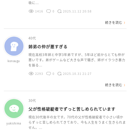
吸に...
1416
0
2025.11.12 20:58
続きを読む
40代
姉弟の仲が悪すぎる
現在高校3年姉と中学3年弟ですが、5年ほど前からとても仲が
悪いです。弟がゲームなど大きな声で騒ぎ、姉がイラつき暴力
konaugu
を振る...
2293
0
2025.10.31 21:27
続きを読む
30代
父が性格破綻者でずっと苦しめられています
現在30代後半の女です。70代の父が性格破綻者で小さい頃か
らずっと苦しめられてきており、今も人生をうまく生きられま
yukishima
せん。...