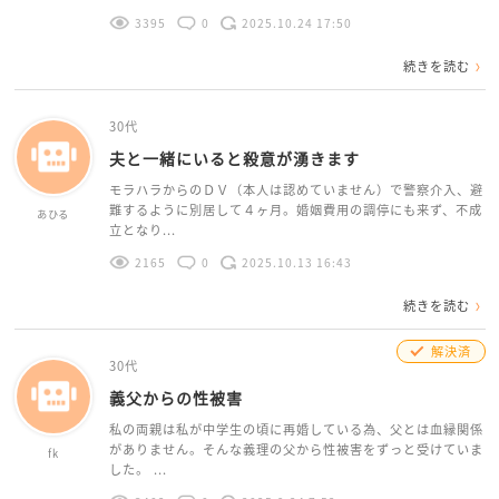
3395
0
2025.10.24 17:50
続きを読む
30代
夫と一緒にいると殺意が湧きます
モラハラからのＤＶ（本人は認めていません）で警察介入、避
難するように別居して４ヶ月。婚姻費用の調停にも来ず、不成
あひる
立となり...
2165
0
2025.10.13 16:43
続きを読む
解決済
30代
義父からの性被害
私の両親は私が中学生の頃に再婚している為、父とは血縁関係
がありません。そんな義理の父から性被害をずっと受けていま
fk
した。 ...