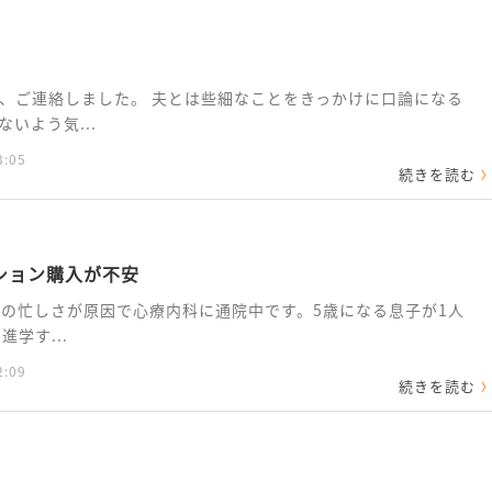
、ご連絡しました。 夫とは些細なことをきっかけに口論になる
いよう気...
3:05
続きを読む
ション購入が不安
事の忙しさが原因で心療内科に通院中です。5歳になる息子が1人
学す...
2:09
続きを読む