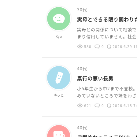
30代
実母とできる限り関わり
実母との関係について相談で
まり信用していません。社会人
Kya
580
0
2026.6.29 1
40代
素行の悪い長男
小5年生から中2まで不登校
みていないところで妹をわざと
ゆっこ
621
0
2026.6.18 7
40代