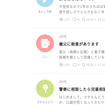
不登校なので1年のうちほぼ
感や寂しさでとんでもなく辛く
あんころ餅
253
0
2026.7.19 1
20代
義父に殺意があります
義父（偽親と記載）と養子離
偽親を親として認識していない
ニニ
339
0
2026.7.17 1
30代
警察に相談したら児童相
はじめまして。さやえんどう
か、口調が荒くなってきたり、
さやえんどう