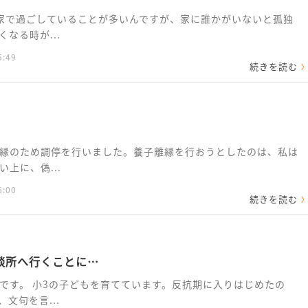
家で過ごしていることが多いんですが、家に誰かがいないと孤独
なる時が...
5:49
続きを読む
縁のため調停を行いました。養子離縁を行おうとしたのは、私は
上に、偽...
6:00
続きを読む
談所へ行くことに…
です。 小3の子どもを育てています。反抗期に入りはじめたの
文句を言...