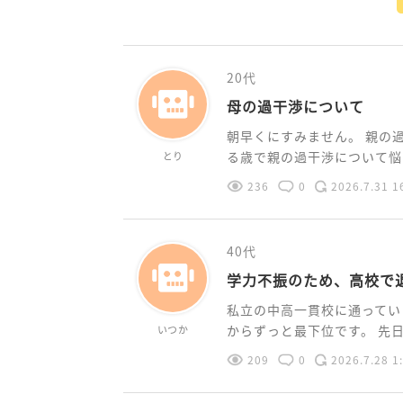
20代
母の過干渉について
朝早くにすみません。 親の
る歳で親の過干渉について悩ん
とり
236
0
2026.7.31 1
40代
学力不振のため、高校で
私立の中高一貫校に通ってい
からずっと最下位です。 先日学
いつか
209
0
2026.7.28 1