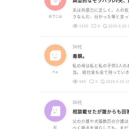
典型的なモラハラDV夫
夫は共感力に乏しく、人の気
うなんだ、分かった等と言って
おでこ山
1335
0
2026.5.25 
30代
毒親。
私の母は私と私の子供2人の
当。 給付金も全て持っていきま
ぺぇ
585
0
2026.5.25 1
30代
相談載せたが誰からも回
父の介護や犬猫数匹の介護は
べく接点を減らしても、まだモ
彩