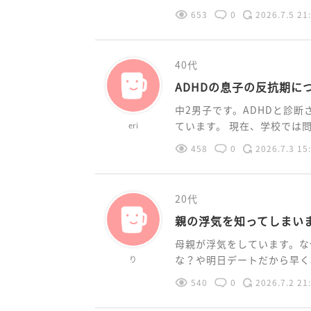
653
0
2026.7.5 21
40代
ADHDの息子の反抗期に
中2男子です。ADHDと診
ています。 現在、学校では問題
eri
458
0
2026.7.3 15
20代
親の浮気を知ってしまい
母親が浮気をしています。な
な？や明日デートだから早く寝
り
540
0
2026.7.2 21