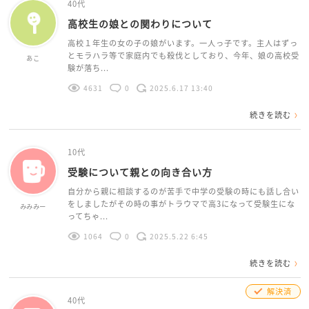
40代
高校生の娘との関わりについて
高校１年生の女の子の娘がいます。一人っ子です。主人はずっ
とモラハラ等で家庭内でも殺伐としており、今年、娘の高校受
あこ
験が落ち...
4631
0
2025.6.17 13:40
続きを読む
10代
受験について親との向き合い方
自分から親に相談するのが苦手で中学の受験の時にも話し合い
をしましたがその時の事がトラウマで高3になって受験生にな
みみみー
ってちゃ...
1064
0
2025.5.22 6:45
続きを読む
解決済
40代