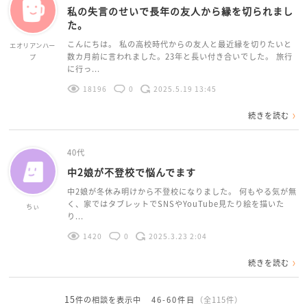
私の失言のせいで長年の友人から縁を切られまし
た。
こんにちは。 私の高校時代からの友人と最近縁を切りたいと
エオリアンハー
数カ月前に言われました。23年と長い付き合いでした。 旅行
プ
に行っ...
18196
0
2025.5.19 13:45
続きを読む
40代
中2娘が不登校で悩んでます
中2娘が冬休み明けから不登校になりました。 何もやる気が無
く、家ではタブレットでSNSやYouTube見たり絵を描いた
ちぃ
り...
1420
0
2025.3.23 2:04
続きを読む
15
件の相談を表示中
46-60件目
（全115件）