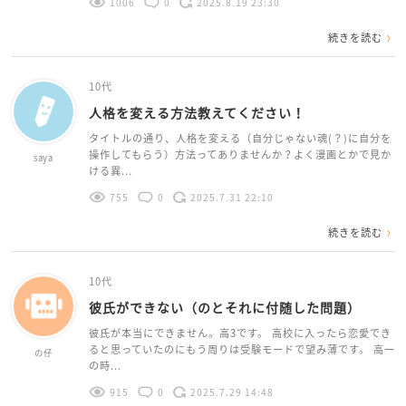
1006
0
2025.8.19 23:30
続きを読む
10代
人格を変える方法教えてください！
タイトルの通り、人格を変える（自分じゃない魂(？)に自分を
操作してもらう）方法ってありませんか？よく漫画とかで見か
saya
ける異...
755
0
2025.7.31 22:10
続きを読む
10代
彼氏ができない（のとそれに付随した問題）
彼氏が本当にできません。高3です。 高校に入ったら恋愛でき
ると思っていたのにもう周りは受験モードで望み薄です。 高一
の仔
の時...
915
0
2025.7.29 14:48