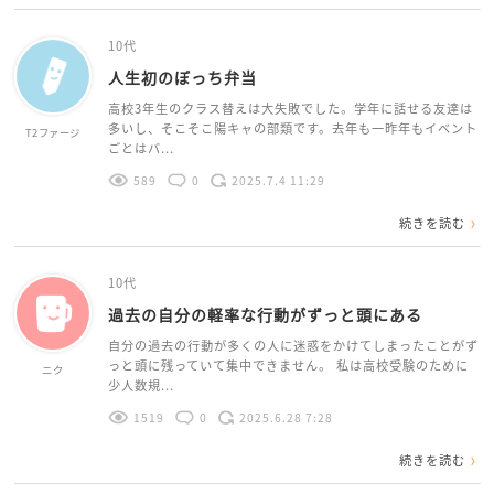
10代
人生初のぼっち弁当
高校3年生のクラス替えは大失敗でした。学年に話せる友達は
多いし、そこそこ陽キャの部類です。去年も一昨年もイベント
T2ファージ
ごとはバ...
589
0
2025.7.4 11:29
続きを読む
10代
過去の自分の軽率な行動がずっと頭にある
自分の過去の行動が多くの人に迷惑をかけてしまったことがず
っと頭に残っていて集中できません。 私は高校受験のために
ニク
少人数規...
1519
0
2025.6.28 7:28
続きを読む