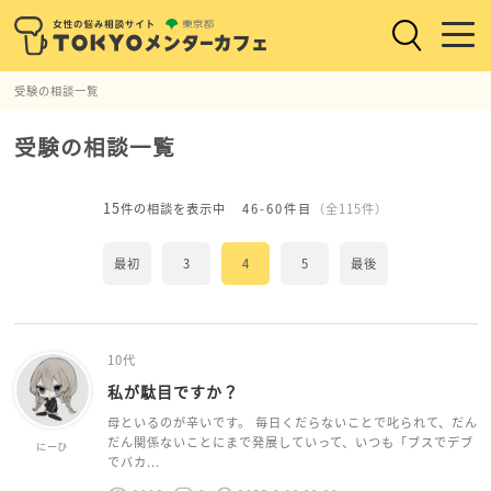
受験の相談一覧
受験の相談一覧
15
件の相談を表示中
46-60件目
（全115件）
最初
3
4
5
最後
10代
私が駄目ですか？
母といるのが辛いです。 毎日くだらないことで叱られて、だん
だん関係ないことにまで発展していって、いつも「ブスでデブ
にーひ
でバカ...