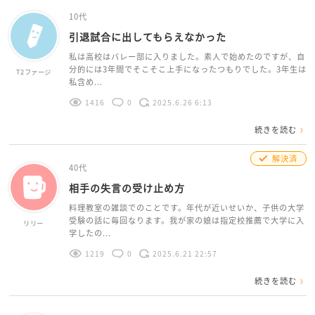
10代
引退試合に出してもらえなかった
私は高校はバレー部に入りました。素人で始めたのですが、自
分的には3年間でそこそこ上手になったつもりでした。3年生は
T2ファージ
私含め...
1416
0
2025.6.26 6:13
続きを読む
解決済
40代
相手の失言の受け止め方
料理教室の雑談でのことです。年代が近いせいか、子供の大学
受験の話に毎回なります。我が家の娘は指定校推薦で大学に入
リリー
学したの...
1219
0
2025.6.21 22:57
続きを読む