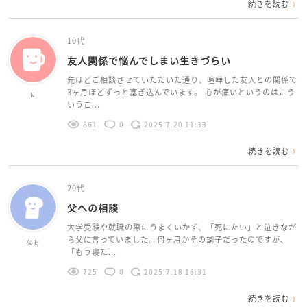
続きを読む
10代
友人関係で悩んでしまい生きづらい
先ほどご相談させていただいた通り、喧嘩した友人との関係で
3ヶ月ほどずっと塞ぎ込んでいます。 心が痛いというのはこう
N
いうこ...
861
0
2025.7.20 11:33
続きを読む
20代
父への相談
大学受験や就職の際にうまくいかず、「死にたい」と泣きなが
ら父に言っていました。何ヶ月かその調子だったのですが、
なお
「もう寝た...
725
0
2025.7.18 16:31
続きを読む