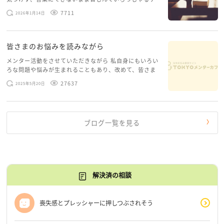
ースがありますお悩みというのは、心の深いところ（深
7711
2026年1月14日
層心理）に触れることで、まったく違う角度から解決の
糸口が見えてくること […]
皆さまのお悩みを読みながら
メンター活動をさせていただきながら 私自身にもいろい
ろな問題や悩みが生まれることもあり、改めて、皆さま
のお悩みを読みながら 「みんな、もがいてる。わたし
27637
2025年5月20日
だけじゃないんだな」と、逆に励まされるような日々で
す。 もう、わたし […]
ブログ一覧を見る
解決済の相談
喪失感とプレッシャーに押しつぶされそう