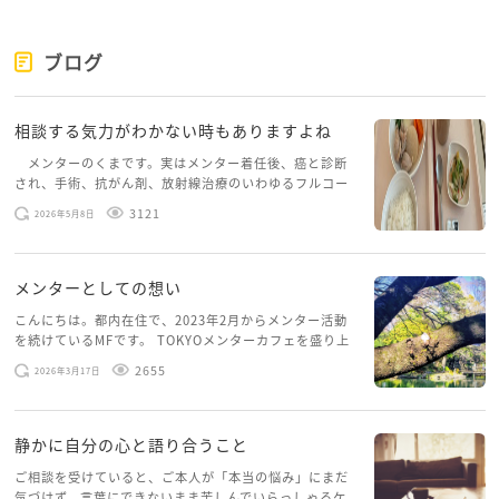
また、ご両親にも「彼を認めてほしい」ではなく、
「私自身が自分の人生を考えながら判断したい」とい
ブログ
う姿勢で伝える方が、少しずつ話し合いが進みやすく
なるかもしれません。
相談する気力がわかない時もありますよね
今は人生を決める時期ではなく、見極める時期です。
メンターのくまです。実はメンター着任後、癌と診断
され、手術、抗がん剤、放射線治療のいわゆるフルコー
焦って誰かの答えを選ぶ必要はありません。そまさん
スを体験していて、しばらくメンターカフェに来られて
自身が納得できる未来を選べるよう、一歩ずつ整理し
3121
2026年5月8日
いませんでした。体力だけでなく、気力も落ちパソコン
ていけば大丈夫ですよ。あなたの幸せを一番に考えな
を開くこともできない […]
がら、少しずつ進んでいきましょう。
メンターとしての想い
こんにちは。都内在住で、2023年2月からメンター活動
を続けているMFです。 TOKYOメンターカフェを盛り上
げたいという想いから、勇気を出して初めてブログを投
2655
2026年3月17日
稿してみようと思います。少し自分のことを書いてみま
す。 心に […]
静かに自分の心と語り合うこと
ご相談を受けていると、ご本人が「本当の悩み」にまだ
気づけず、言葉にできないまま苦しんでいらっしゃるケ