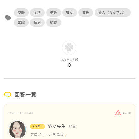
交際
同棲
夫婦
彼女
彼氏
恋人（カップル）
local_offer
求職
病気
結婚
あなたに共感
0
回答一覧
2026.6.10 13:48
違反報告
めぐ先生
メンター
50代
プロフィールを見る