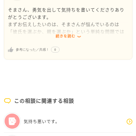
そまさん、勇気を出して気持ちを書いてくださりあり
がとうございます。
まずお伝えしたいのは、そまさんが悩んでいるのは
「彼氏を選ぶか、親を選ぶか」という単純な問題では
続きを読む
なく、大切な人たちとの価値観の違いの中で、一生懸
命自分の人生を考えているからこその苦しさだという
0
参考になった／共感！
ことです。
ご両親の反対には、厳しい言葉の奥に「娘を守りた
い」という気持ちがあるように感じます。病気のこと
も含め、心配が大きいのでしょう。一方で、23歳の大
人として恋愛をし、将来を考えることも自然なことで
す。どちらかが完全に間違っているわけではないよう
この相談に関連する相談
に思います。
ただ、私が少し気になったのは、交際2か月という期間
気持ち悪いです。
です。今は結婚や同棲、旅行、身体の関係など大きな
テーマが一気に出ていますが、本来は「この人は本当