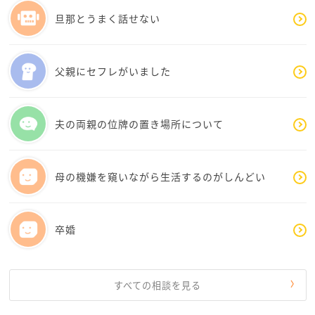
に信頼できる人なのか」「困難な時に支え合える人な
旦那とうまく話せない
のか」を見極める時期でもあります。
ですので、今すぐ結論を出そうとしなくても大丈夫で
父親にセフレがいました
す。
もし私なら、
夫の両親の位牌の置き場所について
・まず彼との交際をもう少し続けながら人柄を知る
・ご両親にも感情的に反発せず少しずつ理解を求める
母の機嫌を窺いながら生活するのがしんどい
・結婚や同棲の話は急がない
・病気や将来設計について彼と具体的に話し合う
卒婚
この4つを大切にすると思います。
本当に信頼できる男性であれば、「今すぐ同棲できな
いなら無理」ではなく、そまさんの事情やご家族との
すべての相談を見る
関係も含めて待つことができると思います。