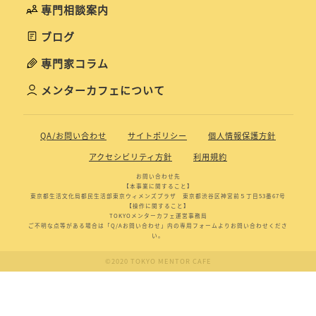
専門相談案内
ブログ
専門家コラム
メンターカフェについて
QA/お問い合わせ
サイトポリシー
個人情報保護方針
アクセシビリティ方針
利用規約
お問い合わせ先
【本事業に関すること】
東京都生活文化局都民生活部東京ウィメンズプラザ 東京都渋谷区神宮前５丁目53番67号
【操作に関すること】
TOKYOメンターカフェ運営事務局
ご不明な点等がある場合は「Q/Aお問い合わせ」内の専用フォームよりお問い合わせくださ
い。
©2020 TOKYO MENTOR CAFE