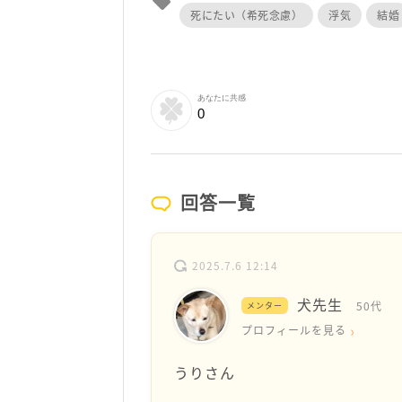
local_offer
死にたい（希死念慮）
浮気
結婚
あなたに共感
0
回答一覧
2025.7.6 12:14
犬先生
50代
メンター
プロフィールを見る
うりさん