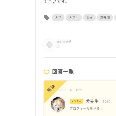
て辛いです。
local_offer
大学
大学生
夫婦
思春期
あなたに共感
1
回答一覧
解決
2025.5.14 13:29
犬先生
50代
メンター
プロフィールを見る