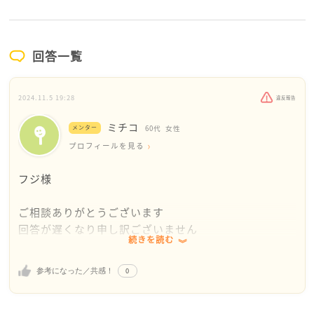
回答一覧
2024.11.5 19:28
違反報告
ミチコ
メンター
60代
女性
プロフィールを見る
フジ様
ご相談ありがとうございます
回答が遅くなり申し訳ございません
続きを読む
フジさんのこのご相談の様な経験をしたことが無く、
0
参考になった／共感！
明確なアドバイスが出来ず、申し訳ありません。
スタッフ全員を雇って開業したいのが副院長の希望で