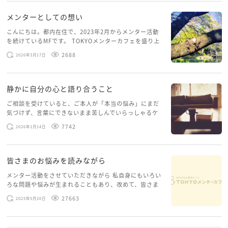
メンターとしての想い
こんにちは。都内在住で、2023年2月からメンター活動
を続けているMFです。 TOKYOメンターカフェを盛り上
げたいという想いから、勇気を出して初めてブログを投
2688
2026年3月17日
稿してみようと思います。少し自分のことを書いてみま
す。 心に […]
静かに自分の心と語り合うこと
ご相談を受けていると、ご本人が「本当の悩み」にまだ
気づけず、言葉にできないまま苦しんでいらっしゃるケ
ースがありますお悩みというのは、心の深いところ（深
7742
2026年1月14日
層心理）に触れることで、まったく違う角度から解決の
糸口が見えてくること […]
皆さまのお悩みを読みながら
メンター活動をさせていただきながら 私自身にもいろい
ろな問題や悩みが生まれることもあり、改めて、皆さま
のお悩みを読みながら 「みんな、もがいてる。わたし
27663
2025年5月20日
だけじゃないんだな」と、逆に励まされるような日々で
す。 もう、わたし […]