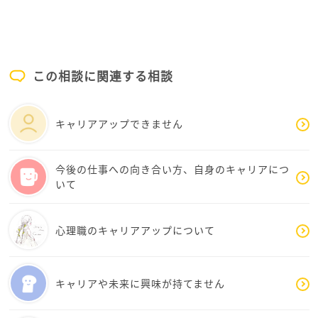
あれば、勤務条件等も前のままで踏襲するのではない
かと思います。
けれどもこれは推測です。
この相談に関連する相談
時給や福利厚生などについて、一つ一つ質問して潰し
ていってはどうかなと思います。おそらく、他の元同
僚達も不安に思っているはずです。
キャリアアップできません
お一人で動かずに、元の仲間何人かで条件の確認をし
て不安材料を減らしていかれればと思います。
今後の仕事への向き合い方、自身のキャリアにつ
いて
心理職のキャリアアップについて
キャリアや未来に興味が持てません