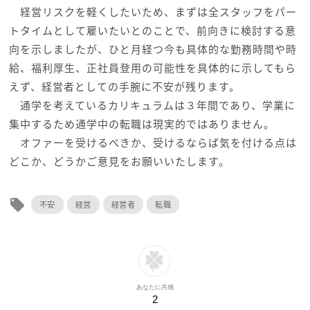
経営リスクを軽くしたいため、まずは全スタッフをパー
トタイムとして雇いたいとのことで、前向きに検討する意
向を示しましたが、ひと月経つ今も具体的な勤務時間や時
給、福利厚生、正社員登用の可能性を具体的に示してもら
えず、経営者としての手腕に不安が残ります。
通学を考えているカリキュラムは３年間であり、学業に
集中するため通学中の転職は現実的ではありません。
オファーを受けるべきか、受けるならば気を付ける点は
どこか、どうかご意見をお願いいたします。
local_offer
不安
経営
経営者
転職
あなたに共感
2