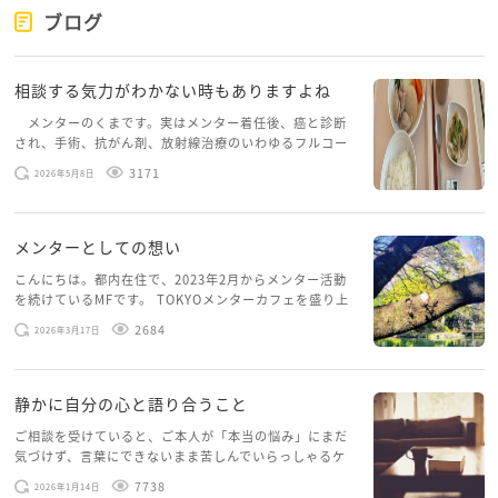
ブログ
相談する気力がわかない時もありますよね
メンターのくまです。実はメンター着任後、癌と診断
され、手術、抗がん剤、放射線治療のいわゆるフルコー
スを体験していて、しばらくメンターカフェに来られて
3171
2026年5月8日
いませんでした。体力だけでなく、気力も落ちパソコン
を開くこともできない […]
メンターとしての想い
こんにちは。都内在住で、2023年2月からメンター活動
を続けているMFです。 TOKYOメンターカフェを盛り上
げたいという想いから、勇気を出して初めてブログを投
2684
2026年3月17日
稿してみようと思います。少し自分のことを書いてみま
す。 心に […]
静かに自分の心と語り合うこと
ご相談を受けていると、ご本人が「本当の悩み」にまだ
気づけず、言葉にできないまま苦しんでいらっしゃるケ
ースがありますお悩みというのは、心の深いところ（深
7738
2026年1月14日
層心理）に触れることで、まったく違う角度から解決の