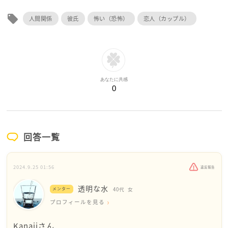
local_offer
人間関係
彼氏
怖い（恐怖）
恋人（カップル）
あなたに共感
0
回答一覧
2024.9.25 01:56
違反報告
透明な水
メンター
40代
女
プロフィールを見る
Kanajiさん