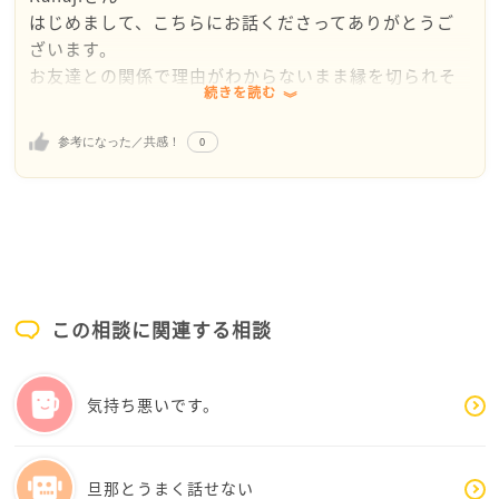
はじめまして、こちらにお話くださってありがとうご
ざいます。
お友達との関係で理由がわからないまま縁を切られそ
続きを読む
うな状況、そうなることに怖い気持ちがあるのです
ね。
0
参考になった／共感！
Kanajiさんとしては関係を維持したいのに、お友達は
そうではないようにお感じなのでしょうか。
＞人を疲れさせてしまう性格で人間関係が続かないた
め、
とありましたが、これまでに何かそう思われることが
この相談に関連する相談
あったのでしょうか。
もしよろしければもう少し詳しくお聞かせいただけま
せんか？
気持ち悪いです。
旦那とうまく話せない