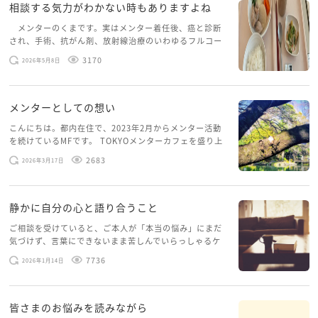
相談する気力がわかない時もありますよね
メンターのくまです。実はメンター着任後、癌と診断
され、手術、抗がん剤、放射線治療のいわゆるフルコー
スを体験していて、しばらくメンターカフェに来られて
3170
2026年5月8日
いませんでした。体力だけでなく、気力も落ちパソコン
を開くこともできない […]
メンターとしての想い
こんにちは。都内在住で、2023年2月からメンター活動
を続けているMFです。 TOKYOメンターカフェを盛り上
げたいという想いから、勇気を出して初めてブログを投
2683
2026年3月17日
稿してみようと思います。少し自分のことを書いてみま
す。 心に […]
静かに自分の心と語り合うこと
ご相談を受けていると、ご本人が「本当の悩み」にまだ
気づけず、言葉にできないまま苦しんでいらっしゃるケ
ースがありますお悩みというのは、心の深いところ（深
7736
2026年1月14日
層心理）に触れることで、まったく違う角度から解決の
糸口が見えてくること […]
皆さまのお悩みを読みながら