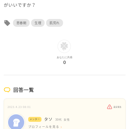
がいいですか？
local_offer
思春期
生理
肌荒れ
あなたに共感
0
回答一覧
2023.4.23 08:01
違反報告
タソ
メンター
30代
女性
プロフィールを見る