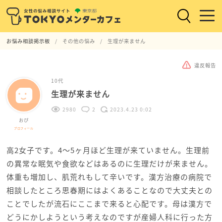
お悩み相談掲示板
その他の悩み
生理が来ません
違反報告
10代
生理が来ません
2980
2
2023.4.23 0:02
おぴ
プロフィール
高2女子です。4〜5ヶ月ほど生理が来ていません。生理前
の異常な眠気や食欲などはあるのに生理だけが来ません。
体重も増加し、肌荒れもして辛いです。漢方治療の病院で
相談したところ思春期にはよくあることなので大丈夫との
ことでしたが流石にここまで来ると心配です。母は漢方で
どうにかしようという考えなのですが産婦人科に行った方