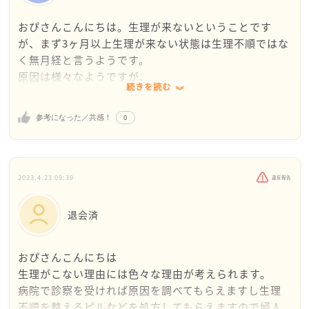
おぴさんこんにちは。生理が来ないということです
が、まず3ヶ月以上生理が来ない状態は生理不順ではな
く無月経と言うようです。
原因は様々なようですが、
続きを読む
①妊娠している
②ホルモンバランスの乱れ
0
参考になった／共感！
③婦人科系、甲状腺などの病気
などがあります。無月経や月経不順は将来的にも不妊
症
などの原因になるので、すぐに病院に行った方がいい
2023.4.23 09:39
違反報告
です。
特に病気が原因である場合漢方では治りません。
退会済
お母様に病院に行きたいという旨を伝えてみてくださ
い。説得が難しいようでしたら可能であればお父様や
おぴさんこんにちは
ご兄弟、学校の保健室の先生でもいいです。病院に行
生理がこない理由には色々な理由が考えられます。
きたいことを伝えてみてください。
病院で診察を受ければ原因を調べてもらえますし生理
また困ったことがあればいつでもここに相談してくだ
不順を整えるピルなどを処方してもらえますので婦人
さいね。一緒に考えていきましょう！