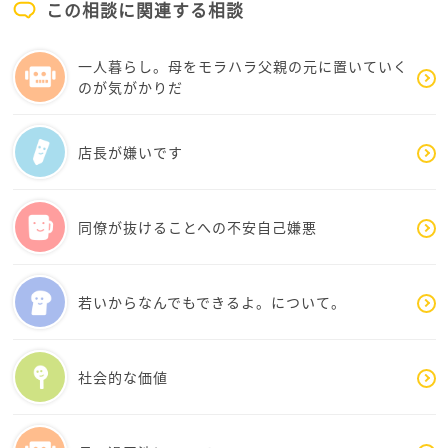
この相談に関連する相談
突然よそよそしくされてショックかもしれませんが相
一人暮らし。母をモラハラ父親の元に置いていく
手がその様子だと何度も話しかけるのは逆効果になっ
のが気がかりだ
てしまいますし、辛いとは存じますが時間が解決する
のを待つのが1番いいと思います。
店長が嫌いです
同僚が抜けることへの不安自己嫌悪
若いからなんでもできるよ。について。
社会的な価値