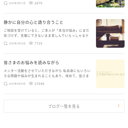
げたいという想いから、勇気を出して初めてブログを投
2670
2026年3月17日
稿してみようと思います。少し自分のことを書いてみま
す。 心に […]
静かに自分の心と語り合うこと
ご相談を受けていると、ご本人が「本当の悩み」にまだ
気づけず、言葉にできないまま苦しんでいらっしゃるケ
ースがありますお悩みというのは、心の深いところ（深
7725
2026年1月14日
層心理）に触れることで、まったく違う角度から解決の
糸口が見えてくること […]
皆さまのお悩みを読みながら
メンター活動をさせていただきながら 私自身にもいろい
ろな問題や悩みが生まれることもあり、改めて、皆さま
のお悩みを読みながら 「みんな、もがいてる。わたし
27646
2025年5月20日
だけじゃないんだな」と、逆に励まされるような日々で
す。 もう、わたし […]
ブログ一覧を見る