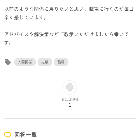
以前のような関係に戻りたいと思い、職場に行くのが毎日
辛く感じています。
アドバイスや解決策などご教示いただけましたら幸いで
す。
local_offer
人間関係
先輩
職場
あなたに共感
1
回答一覧