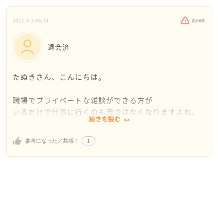
2022.9.2 06:31
違反報告
退会済
たぬきさん、こんにちは。
職場でプライベートな雑談ができる方が
いるだけで仕事に行くのも苦ではなくなりますよね。
続きを読む
仲のいい先輩は忙しくなったとの事なので、まだ仕事
1
参考になった／共感！
が落ち着いてないのかな？と思いました。
それか私生活に変化があり余裕がないのかも知れませ
んね。
私はこのまま様子を見て先輩から何かしら雑談を振っ
てくるなどアクションがあったときにお話をしてみる
のがいいと思います。