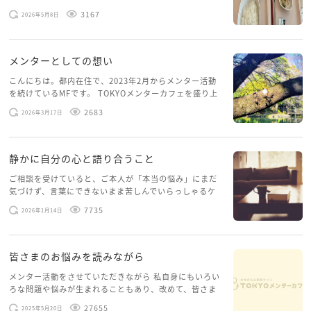
スを体験していて、しばらくメンターカフェに来られて
の職場を視野に入れて活動されると良いのかもしれま
3167
2026年5月8日
いませんでした。体力だけでなく、気力も落ちパソコン
せんね。
を開くこともできない […]
メンターとしての想い
医療系の現場では良く起こりうるパワハラ的な問題。
院長が自分のしていることに気がついてくれる事を願
こんにちは。都内在住で、2023年2月からメンター活動
を続けているMFです。 TOKYOメンターカフェを盛り上
うばかりです。
げたいという想いから、勇気を出して初めてブログを投
2683
2026年3月17日
稿してみようと思います。少し自分のことを書いてみま
コロ助さんもストレスで免疫力が下がってしまうと色
す。 心に […]
んな感染症に罹りやすくなるので、上手にストレス発
静かに自分の心と語り合うこと
散して免疫力UPしてくださいね。
ご相談を受けていると、ご本人が「本当の悩み」にまだ
気づけず、言葉にできないまま苦しんでいらっしゃるケ
ースがありますお悩みというのは、心の深いところ（深
7735
2026年1月14日
層心理）に触れることで、まったく違う角度から解決の
糸口が見えてくること […]
皆さまのお悩みを読みながら
メンター活動をさせていただきながら 私自身にもいろい
ろな問題や悩みが生まれることもあり、改めて、皆さま
のお悩みを読みながら 「みんな、もがいてる。わたし
27655
2025年5月20日