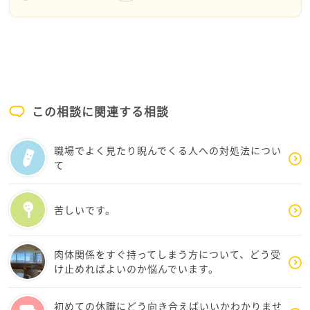
ご両親のこともあり、さぞ療養期間中は大変だったの
では？
個人クリニックの院長自らが当たってくる日々。
辛いですね。好きで感染したわけではないのに。
しかも、ワクチンをしていても感染するのはコロナに
この相談に関連する相談
限らず全ての感染症で言えるのに、それを医師である
人が嫌味のように言うなんて良くないですね。
職場でよく見たり睨んでくる人への対処法につい
て
昔から医者も一度入院すると良い。患者の気持ちがわ
かるようになるから。と言われています。
苦しいです。
院長自身が感染してもおかしくないこのご時世。一度
感染してみないと人の気持ちのわからない人なのかも
しれませんね。
肉体関係をすぐ持ってしまう方について、どう受
け止めればよいのか悩んでいます。
それと同時にもともと誰かをターゲットにするタイプ
の人なのでしょうか？
初めての休職にどう向き合えばいいかわかりませ