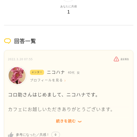
あなたに共感
1
回答一覧
2022.3.20 07:55
違反報告
ニコハナ
メンター
40代
女
プロフィールを見る
コロ助さんはじめまして、ニコハナです。
カフェにお越しいただきありがとうございます。
続きを読む
後遺症とか出ずに済んでますか？
体調は大丈夫ですか？
0
参考になった／共感！