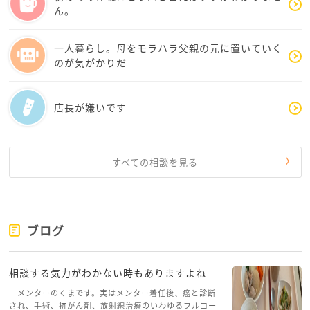
ん。
その矛先がコロ助さんに向かっているようですね。
コロ助さんに当たることによって、自分のストレス発
一人暮らし。母をモラハラ父親の元に置いていく
散をしてしまっているように思われます。
のが気がかりだ
「減給もありだよな」という言葉からかなり威圧的な
方だなと思われます。
店長が嫌いです
大きな病院であれば、異動する事でこの状況から脱せ
られると思いますが、個人クリニックは難しいですよ
ね。
すべての相談を見る
これからも休みが必須な時は休暇を取得して、今まで
通りに仕事をして、感染した事を言われても右から左
に流しちゃいましょう。
ブログ
時には笑顔で、「休暇をいただけて助かりました」と
ニコッと柔らかい笑顔で返してみてください。
相談する気力がわかない時もありますよね
この人には当たってもバツが悪いなと院長に思わせる
雰囲気に持っていければ対応成功！
メンターのくまです。実はメンター着任後、癌と診断
され、手術、抗がん剤、放射線治療のいわゆるフルコー
反対に当たりがエスカレートしていくようでしたら他