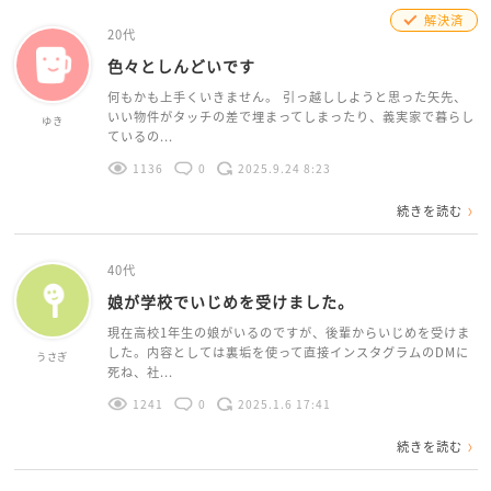
解決済
20代
色々としんどいです
何もかも上手くいきません。 引っ越ししようと思った矢先、
いい物件がタッチの差で埋まってしまったり、義実家で暮らし
ゆき
ているの...
1136
0
2025.9.24 8:23
続きを読む
40代
娘が学校でいじめを受けました。
現在高校1年生の娘がいるのですが、後輩からいじめを受けま
した。内容としては裏垢を使って直接インスタグラムのDMに
うさぎ
死ね、社...
1241
0
2025.1.6 17:41
続きを読む