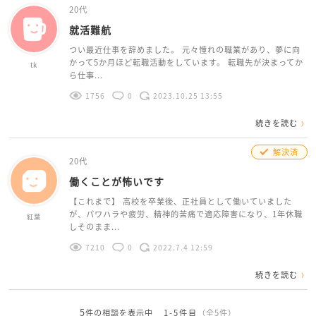
20代
就活難航
つい最近仕事を辞めました。 元々憧れの職業があり、夢に向
かって5か月ほど転職活動をしています。 転職先が決まってか
tk
ら仕事...
1756
0
2023.10.25 13:55
続きを読む
解決済
20代
働くことが怖いです
【これまで】 高校を卒業後、正社員として働いていました
が、パワハラや疲労、精神的苦痛で適応障害になり、1年休職
紅葉
しそのまま...
7210
0
2022.7.4 12:59
続きを読む
5
件の相談を表示中
1-5件目
（全5件）