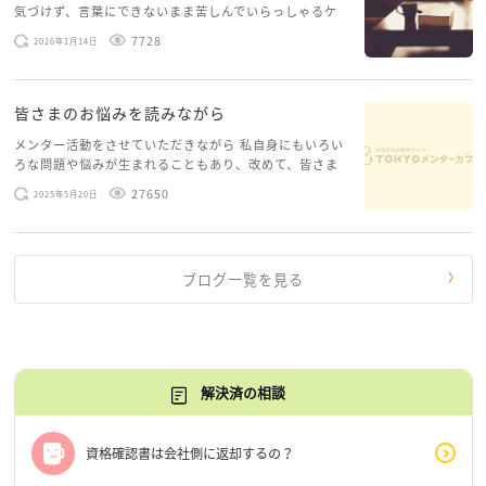
気づけず、言葉にできないまま苦しんでいらっしゃるケ
ースがありますお悩みというのは、心の深いところ（深
7728
2026年1月14日
層心理）に触れることで、まったく違う角度から解決の
糸口が見えてくること […]
皆さまのお悩みを読みながら
メンター活動をさせていただきながら 私自身にもいろい
ろな問題や悩みが生まれることもあり、改めて、皆さま
のお悩みを読みながら 「みんな、もがいてる。わたし
27650
2025年5月20日
だけじゃないんだな」と、逆に励まされるような日々で
す。 もう、わたし […]
ブログ一覧を見る
解決済の相談
資格確認書は会社側に返却するの？