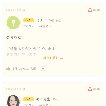
2026.5.19 18:57
違反報告
ミチコ
メンター
60代
女性
プロフィールを見る
のらり様
ご相談ありがとうございます
ミチコと申します
続きを読む
お母様と同じ会社との事ですが、そうするとのらりさ
0
参考になった／共感！
んの評判も自然とお母様の耳に入るのではないでしょ
うか。
お母様の側からすると、
2026.5.27 11:31
違反報告
・自分は日々仕事の愚痴を言っていたけれど、のらり
めぐ先生
さんは愚痴も言わずにきちんと仕事をしている
メンター
50代
・子供だと思っていてけれど、もう成人でしかものら
プロフィールを見る