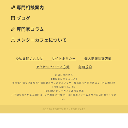
専門相談案内
ブログ
専門家コラム
メンターカフェについて
QA/お問い合わせ
サイトポリシー
個人情報保護方針
アクセシビリティ方針
利用規約
お問い合わせ先
【本事業に関すること】
東京都生活文化局都民生活部東京ウィメンズプラザ 東京都渋谷区神宮前５丁目53番67号
【操作に関すること】
TOKYOメンターカフェ運営事務局
ご不明な点等がある場合は「Q/Aお問い合わせ」内の専用フォームよりお問い合わせくださ
い。
©2020 TOKYO MENTOR CAFE