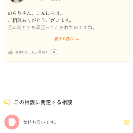
りさんは周囲の評価も高い
のらりさん、こんにちは。
・それに比べて私は…なんだか恥ずかしい
ご相談ありがとうございます。
長い間とても頑張ってこられたのですね。
今のお母様はこんなふうに思っているのかなと感じま
した。
続きを読む
「家では仕事の話をしないでほしい」と何度も伝えた
のに、繰り返されてしまったこと。しかも謝罪や歩み
私は、のらりさんのことを冷たすぎるとは全く思いま
0
参考になった／共感！
寄りがなく、こちらの気持ちが置き去りにされた感覚
せん。けれども、今の接し方では、のらりさんがかな
が積み重なると、心は少しずつ疲弊していきます。
りエネルギーを使っているように思えます。
なので今の「母親として見られない」「必要以上に関
母親としてではなく、会社の同僚の1人として見てはど
わりたくない」という感情は、冷たいというより、自
うかなと思います。そうすると余計なエネルギーは使
分を守るために心が距離を取った状態なのだと思いま
わずに済みます。エネルギーは、のらりさんご自身の
す。一度限界を超えると、感情が急に戻らなくなるこ
向上に使う方がよっぽど有効な活用法です。
この相談に関連する相談
とは珍しいことではありません。
もう既にのらりさんは、仕事面でお母様を超えてしま
また、お母様側が今になって距離を縮めてくること
ったのではありませんか。
気持ち悪いです。
で、のらりさんの中では「今さら？」という気持ち