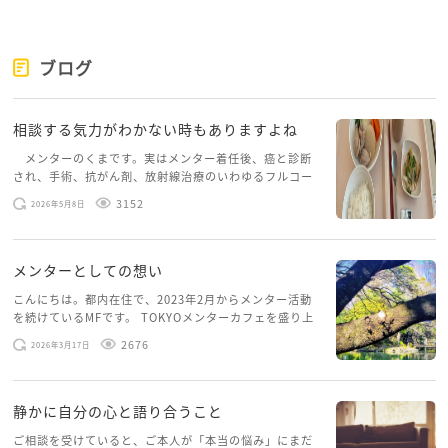
まずは、のらりさん自身の心が穏やかでいられる距離
を大切にしてくださいね。
ブログ
相談する気力がわかない時もありますよね
メンターのくまです。実はメンター着任後、癌と診断
され、手術、抗がん剤、放射線治療のいわゆるフルコー
スを体験していて、しばらくメンターカフェに来られて
3152
2026年5月8日
いませんでした。体力だけでなく、気力も落ちパソコン
を開くこともできない […]
メンターとしての想い
こんにちは。都内在住で、2023年2月からメンター活動
を続けているMFです。 TOKYOメンターカフェを盛り上
げたいという想いから、勇気を出して初めてブログを投
2676
2026年3月17日
稿してみようと思います。少し自分のことを書いてみま
す。 心に […]
静かに自分の心と語り合うこと
ご相談を受けていると、ご本人が「本当の悩み」にまだ