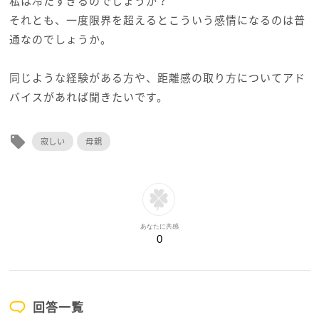
私は冷たすぎるのでしょうか？
それとも、一度限界を超えるとこういう感情になるのは普
通なのでしょうか。
同じような経験がある方や、距離感の取り方についてアド
バイスがあれば聞きたいです。
local_offer
寂しい
母親
あなたに共感
0
回答一覧