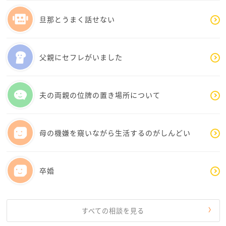
や、過去をなかったことのように扱われる苦しさもあ
るのではないでしょうか。
旦那とうまく話せない
同じ会社だからこそ、完全に切るよりも「適切な距離
感」を作る方が現実的かもしれません。
父親にセフレがいました
例えば、
・仕事上は淡々と接する
夫の両親の位牌の置き場所について
・家では深い話をしすぎない
・無理に“理想の親子”を目指さない
・罪悪感で距離を縮めない
母の機嫌を窺いながら生活するのがしんどい
こうした線引きは、悪いことではありません。
卒婚
親子だから必ず仲良くしなければいけない、何でも分
かり合わなければいけない、ということはないと思い
ます。大人同士だからこそ、「近づきすぎない優し
さ」もあります。
すべての相談を見る