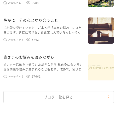
げたいという想いから、勇気を出して初めてブログを投
2684
2026年3月17日
稿してみようと思います。少し自分のことを書いてみま
す。 心に […]
静かに自分の心と語り合うこと
ご相談を受けていると、ご本人が「本当の悩み」にまだ
気づけず、言葉にできないまま苦しんでいらっしゃるケ
ースがありますお悩みというのは、心の深いところ（深
7742
2026年1月14日
層心理）に触れることで、まったく違う角度から解決の
糸口が見えてくること […]
皆さまのお悩みを読みながら
メンター活動をさせていただきながら 私自身にもいろい
ろな問題や悩みが生まれることもあり、改めて、皆さま
のお悩みを読みながら 「みんな、もがいてる。わたし
27661
2025年5月20日
だけじゃないんだな」と、逆に励まされるような日々で
す。 もう、わたし […]
ブログ一覧を見る