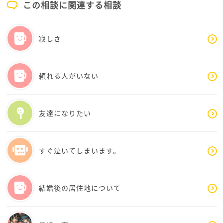
この相談に関連する相談
迷惑ですから、やめてほしいですね。
さて、今どうするべきか・・現在中学生とのことです
寂しさ
から、勉強をしてお父さんを見返す力をつけていただ
きたいです。
これはテストの点数を良くする・・といったことでは
頼れる人がいない
なく沢山の本や出来事に触れて、ご自身の感性を育て
ていただきたいという意味です。
友達になりたい
今、お父さんが政治家に気安く文句を言ったり家族に
当たり散らすことに、一種の嫌悪感のようなものを抱
いているすずなさんの感性は、至極まっとうで素敵だ
すぐ泣いてしまいます。
なと思います。その感性をぜひ、しっかりと育ててい
ただきたいなと思っています。
結婚後の居住地について