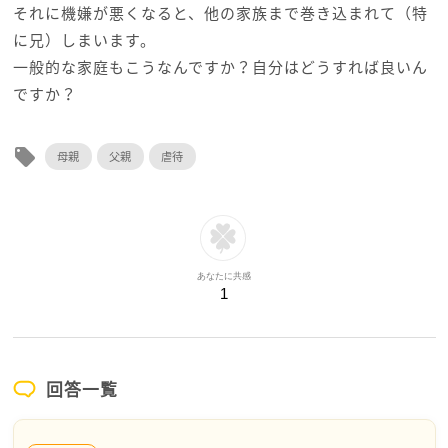
それに機嫌が悪くなると、他の家族まで巻き込まれて（特
に兄）しまいます。
一般的な家庭もこうなんですか？自分はどうすれば良いん
ですか？
local_offer
母親
父親
虐待
あなたに共感
1
回答一覧