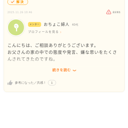
解決
2025.11.26 10:46
違反報告
おちょこ婦人
メンター
40代
プロフィールを見る
こんにちは、ご相談ありがとうございます。
お父さんの家の中での態度や発言、嫌な思いをたくさ
んされてきたのですね。
続きを読む
思い通りにならないことが許せない・・そんなお父さ
んの考え方の傾向がみえるようです。お父さんは家の
1
参考になった／共感！
外ではどうなのでしょうね。もしかすると、仕事先で
はうまくいかないことがあっても我慢をし、時には嫌
なことを言われながら働いている・・そのうっぷんを
家族ではらしているのかもしれないなと、ご相談を読
んで考えていました。
とはいえ、イライラに付き合わされる家族にとっては