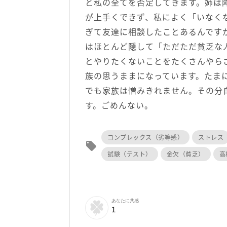
と私の全てを否定してきます。姉は
が上手くできず、私によく「いなく
ぎて友達に相談したことあるんです
はほとんど隠して「ただただ貧乏な
とやりたくないことをたくさんやら
族の思うままになっています。たま
でも家族は憎みきれません。その分
す。ごめんない。
コンプレックス（劣等感）
ストレス
local_offer
試験（テスト）
金欠（貧乏）
高
あなたに共感
1