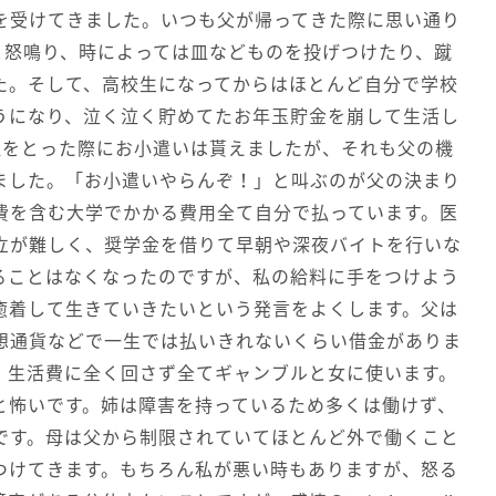
を受けてきました。いつも父が帰ってきた際に思い通り
と怒鳴り、時によっては皿などものを投げつけたり、蹴
た。そして、高校生になってからはほとんど自分で学校
うになり、泣く泣く貯めてたお年玉貯金を崩して生活し
位をとった際にお小遣いは貰えましたが、それも父の機
ました。「お小遣いやらんぞ！」と叫ぶのが父の決まり
費を含む大学でかかる費用全て自分で払っています。医
立が難しく、奨学金を借りて早朝や深夜バイトを行いな
ることはなくなったのですが、私の給料に手をつけよう
癒着して生きていきたいという発言をよくします。父は
想通貨などで一生では払いきれないくらい借金がありま
、生活費に全く回さず全てギャンブルと女に使います。
と怖いです。姉は障害を持っているため多くは働けず、
です。母は父から制限されていてほとんど外で働くこと
つけてきます。もちろん私が悪い時もありますが、怒る