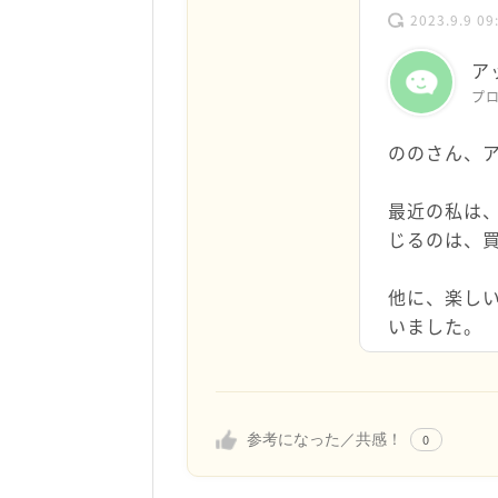
2023.9.9 09
ア
プ
ののさん、
最近の私は
じるのは、
他に、楽し
いました。
参考になった／共感！
0