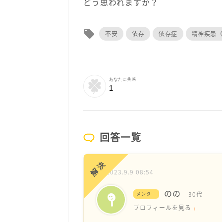
どう思われますか？
local_offer
不安
依存
依存症
精神疾患
あなたに共感
1
回答一覧
解決
2023.9.9 08:54
のの
30代
メンター
プロフィールを見る