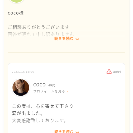
coco様
ご相談ありがとうございます
回答が遅れて申し訳ありません
続きを読む
私の若い頃の話をさせてください
とても仲の良い友人がいました。同じ感覚を持ち同じ
ものを面白いと笑い合う関係でした。しょっちゅう一
2023.1.6 15:06
違反報告
緒に遊んでいたし、この友情はずっと続くと思ってい
ました。
COCO
40代
プロフィールを見る
ところが、友人と離れることになりました。何がきっ
かけだったのか考えても分かりません。なんでこんな
この度は、心を寄せて下さり
ことになったのか後悔しても、もうどうにもなりませ
涙が出ました。
んでした。
大変感謝致しております。
日中は仕事をしているので忘れられましたが、帰宅す
続きを読む