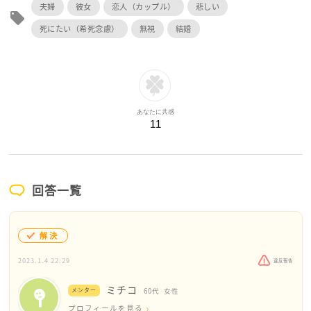
夫婦
彼女
恋人（カップル）
悲しい
local_offer
死にたい（希死念慮）
無視
結婚
あなたに共感
11
回答一覧
解決
2023.1.4 22:29
違反報告
ミチコ
メンター
60代
女性
プロフィールを見る