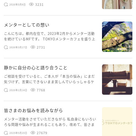
スを体験していて、しばらくメンターカフェに来られて
3231
2026年5月8日
いませんでした。体力だけでなく、気力も落ちパソコン
を開くこともできない […]
メンターとしての想い
こんにちは。都内在住で、2023年2月からメンター活動
を続けているMFです。 TOKYOメンターカフェを盛り上
げたいという想いから、勇気を出して初めてブログを投
2731
2026年3月17日
稿してみようと思います。少し自分のことを書いてみま
す。 心に […]
静かに自分の心と語り合うこと
ご相談を受けていると、ご本人が「本当の悩み」にまだ
気づけず、言葉にできないまま苦しんでいらっしゃるケ
ースがありますお悩みというのは、心の深いところ（深
7768
2026年1月14日
層心理）に触れることで、まったく違う角度から解決の
糸口が見えてくること […]
皆さまのお悩みを読みながら
メンター活動をさせていただきながら 私自身にもいろい
ろな問題や悩みが生まれることもあり、改めて、皆さま
のお悩みを読みながら 「みんな、もがいてる。わたし
27679
2025年5月20日
だけじゃないんだな」と、逆に励まされるような日々で