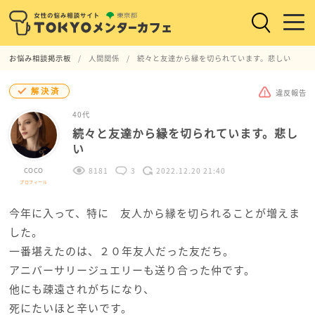
お悩み相談掲示板
人間関係
続々と友達から縁を切られています。悲しい
解決済
違反報告
40代
続々と友達から縁を切られています。悲し
い
COCO
8181
3
2022.12.20 21:40
プロフィール
今年に入って、特に 友人から縁を切られることが増えま
した。
一番堪えたのは、２０年友人だった友だち。
アニバーサリージュエリーも送り合った仲です。
他にも疎遠されがちになり、
死にたいほと辛いです。