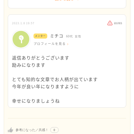
ると涙が出てきて仕方ない日々でした。
優しさは、あらゆる人間関係の中で
最も大切でご指摘通りであります。
８ヶ月くらい考えて考えて、私に優しさが足りなかっ
たという結論に至りました。
優しさも足りなかったと思います。
2023.1.8 19:57
違反報告
そうすると、不思議なことに新しい友人ができまし
余裕も無かったと思います。
ミチコ
た。
メンター
60代
女性
プロフィールを見る
友は私が加療入院していた際
私の場合は原因が私に有ることが解り、時間はかかり
手紙をくれました。
返信ありがとうございます
ましたがすっきりして次に進むことができました。
励みになります
現在も腫瘍で加療ですが、病気だからと言って
この話がcocoさんへのアドバイスになるかどうか正直
周りに甘えが生じておったように猛省しておりま
とても知的な文章でお人柄が出ています
判りません。
す。
今年が良い年になりますように
でもcocoさんにはcocoさんの良さがきっとあります。
これからは、病気を怖がらず
幸せになりましょうね
ご自分の内側を見て、ご自分の良さを探してくださ
共存して、優しさを育て
い。その良さが新しい友人関係を築く種になると思い
余裕ある心身 体力作りに努めてまいります。
ます。
最後に 明けましておめでとう御座います。
良い年になりますよう、心から祈念致ししていま
0
参考になった／共感！