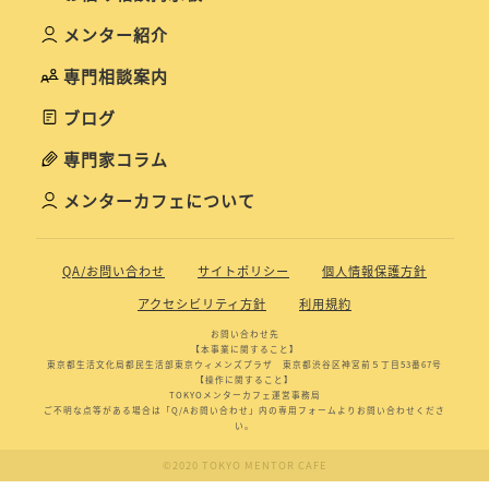
メンター紹介
専門相談案内
ブログ
専門家コラム
メンターカフェについて
QA/お問い合わせ
サイトポリシー
個人情報保護方針
アクセシビリティ方針
利用規約
お問い合わせ先
【本事業に関すること】
東京都生活文化局都民生活部東京ウィメンズプラザ 東京都渋谷区神宮前５丁目53番67号
【操作に関すること】
TOKYOメンターカフェ運営事務局
ご不明な点等がある場合は「Q/Aお問い合わせ」内の専用フォームよりお問い合わせくださ
い。
©2020 TOKYO MENTOR CAFE