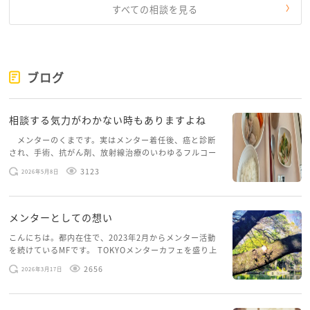
すべての相談を見る
ブログ
相談する気力がわかない時もありますよね
メンターのくまです。実はメンター着任後、癌と診断
され、手術、抗がん剤、放射線治療のいわゆるフルコー
スを体験していて、しばらくメンターカフェに来られて
3123
2026年5月8日
いませんでした。体力だけでなく、気力も落ちパソコン
を開くこともできない […]
メンターとしての想い
こんにちは。都内在住で、2023年2月からメンター活動
を続けているMFです。 TOKYOメンターカフェを盛り上
げたいという想いから、勇気を出して初めてブログを投
2656
2026年3月17日
稿してみようと思います。少し自分のことを書いてみま
す。 心に […]