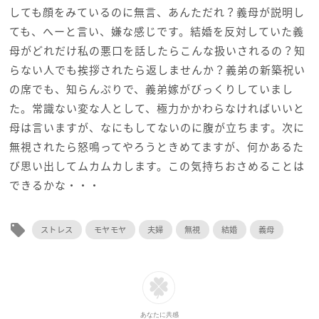
しても顔をみているのに無言、あんただれ？義母が説明し
ても、へーと言い、嫌な感じです。結婚を反対していた義
母がどれだけ私の悪口を話したらこんな扱いされるの？知
らない人でも挨拶されたら返しませんか？義弟の新築祝い
の席でも、知らんぷりで、義弟嫁がびっくりしていまし
た。常識ない変な人として、極力かかわらなければいいと
母は言いますが、なにもしてないのに腹が立ちます。次に
無視されたら怒鳴ってやろうときめてますが、何かあるた
び思い出してムカムカします。この気持ちおさめることは
できるかな・・・
local_offer
ストレス
モヤモヤ
夫婦
無視
結婚
義母
あなたに共感