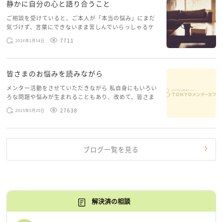
静かに自分の心と語り合うこと
ご相談を受けていると、ご本人が「本当の悩み」にまだ
気づけず、言葉にできないまま苦しんでいらっしゃるケ
ースがありますお悩みというのは、心の深いところ（深
7711
2026年1月14日
層心理）に触れることで、まったく違う角度から解決の
糸口が見えてくること […]
皆さまのお悩みを読みながら
メンター活動をさせていただきながら 私自身にもいろい
ろな問題や悩みが生まれることもあり、改めて、皆さま
のお悩みを読みながら 「みんな、もがいてる。わたし
27638
2025年5月20日
だけじゃないんだな」と、逆に励まされるような日々で
す。 もう、わたし […]
ブログ一覧を見る
解決済の相談