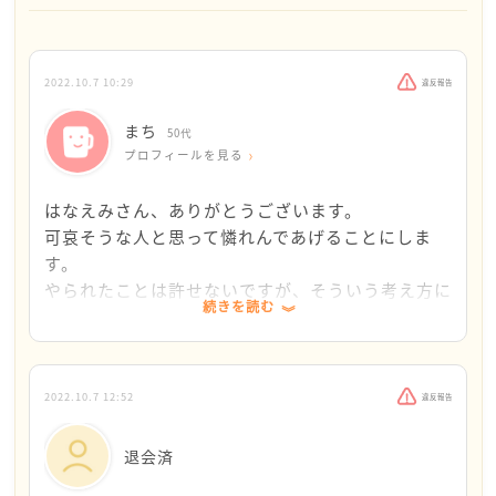
よく分かります。
そういう場合、私はかわいそうな人だと思うようにし
2022.10.7 10:29
違反報告
ています。この人はそういう風に育てられたのだな、
今までもそういう風に生きてきて、たくさんの人に嫌
まち
50代
われて、でも誰にも注意してもらえなかったんだな、
プロフィールを見る
かわいそうだな、、、と。この方法は、あまりいい方
法ではないと思いますが、自分の気持ちが少し楽にな
はなえみさん、ありがとうございます。
り、仕方ない許してやるか、という気持ちになりま
可哀そうな人と思って憐れんであげることにしま
す。
す。
まちさんは今までずいぶん我慢してこられたと思いま
やられたことは許せないですが、そういう考え方に
続きを読む
すので、面と向かって喧嘩してもいいのかな、とも思
切り替えてみたら気持ちがとても楽になりました。
いますが、私の場合は喧嘩してしまうとその人と同じ
相談してみてよかったです。
土俵にたった（同じレベルになった）と感じてしまっ
たり、周りの空気を悪くしてしまった、とか、後悔す
2022.10.7 12:52
違反報告
ることが多いので、極力関わらずにやり過ごすことが
多いです。
退会済
ですが、我慢しすぎは体に毒なので、また何かあれば