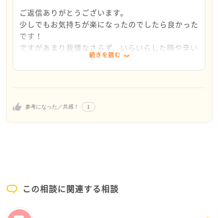
ここに投稿していただいてもいいですし、お友達な
ご返信ありがとうございます。
ど、ご家族と関係のない人に話を聞いてもらったりす
少しでもお気持ちが楽になったのでしたら良かった
ると、少しすっきりするかもしれません。
です！
少しでもまちさんのお気持ちが楽になるといいなと思
ですがあまり我慢なさらず、いらいらした時や辛い
っております。
続きを読む
時などはまたこちらのメンターカフェにご相談くだ
さい。
ご相談が多くすぐに回答できないこともあります
が、可能な限りメンターが回答します。
1
参考になった／共感！
寒くなってきましたので、お体に気を付けて、ご自
身を大切に過ごしてください。
この相談に関連する相談