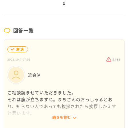
0
回答一覧
解決
2022.10.7 07:51
違反報告
退会済
ご相談読ませていただきました。
それは腹が立ちますね。まちさんのおっしゃるとお
り、知らない人であっても挨拶されたら挨拶しかえす
と思います。
続きを読む
自分とは考え方が違うんだなとか、気にしないように
しようと思っても、思い出して嫌な気持ちになるのも