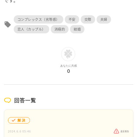
です。
コンプレックス（劣等感）
不安
交際
夫婦
local_offer
恋人（カップル）
消極的
結婚
あなたに共感
0
回答一覧
解決
2024.6.6 05:46
違反報告