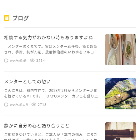
ブログ
相談する気力がわかない時もありますよね
メンターのくまです。実はメンター着任後、癌と診断
され、手術、抗がん剤、放射線治療のいわゆるフルコー
スを体験していて、しばらくメンターカフェに来られて
3214
2026年5月8日
いませんでした。体力だけでなく、気力も落ちパソコン
を開くこともできない […]
メンターとしての想い
こんにちは。都内在住で、2023年2月からメンター活動
を続けているMFです。 TOKYOメンターカフェを盛り上
げたいという想いから、勇気を出して初めてブログを投
2715
2026年3月17日
稿してみようと思います。少し自分のことを書いてみま
す。 心に […]
静かに自分の心と語り合うこと
ご相談を受けていると、ご本人が「本当の悩み」にまだ