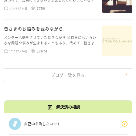
気づけず、言葉にできないまま苦しんでいらっしゃるケ
ースがありますお悩みというのは、心の深いところ（深
7759
2026年1月14日
層心理）に触れることで、まったく違う角度から解決の
糸口が見えてくること […]
皆さまのお悩みを読みながら
メンター活動をさせていただきながら 私自身にもいろい
ろな問題や悩みが生まれることもあり、改めて、皆さま
のお悩みを読みながら 「みんな、もがいてる。わたし
27674
2025年5月20日
だけじゃないんだな」と、逆に励まされるような日々で
す。 もう、わたし […]
ブログ一覧を見る
解決済の相談
自己中を治したいです