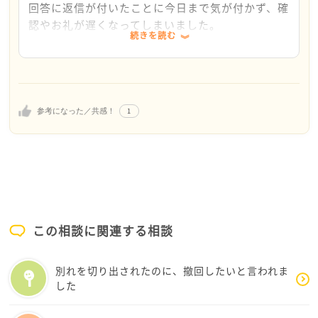
していきたいと思っていらっしゃるのだと思います
回答に返信が付いたことに今日まで気が付かず、確
が、これからの人生、ずっと彼と歩んでいくにあた
認やお礼が遅くなってしまいました。
続きを読む
り、大切なことを話し合っていかなければならないの
失礼なことをしてしまい、大変申し訳ございません
で、ここはきちんと向き合って欲しいですね
でした。
（こまめに確認していたのですが、回答が無いよう
結婚という言葉を使うかはともかく、2人の将来につい
な表示になっており、通知もありませんでした...）
て話したい…仕事も生き方も…という話はできそうで
1
参考になった／共感！
すか？
まるん様もおっしゃる通り、大切なことはきちんと
向き合っていかなければならないと思い、この質問
から約3ヶ月後に私から結婚について切り出しまし
た。
彼は戸惑っていて、最初は「自信がない」と私との
結婚に消極的でした。
しかし、1週間ほどお互いに考える時間を設け、改
この相談に関連する相談
めて話し合ったところ「結婚に向けて行きたい」と
の返事をもらうことができました。
別れを切り出されたのに、撤回したいと言われま
そして今年の初めに、「今年結婚しよう」と言って
した
もらえました。