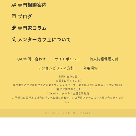
専門相談案内
ブログ
専門家コラム
メンターカフェについて
QA/お問い合わせ
サイトポリシー
個人情報保護方針
アクセシビリティ方針
利用規約
お問い合わせ先
【本事業に関すること】
東京都生活文化局都民生活部東京ウィメンズプラザ 東京都渋谷区神宮前５丁目53番67号
【操作に関すること】
TOKYOメンターカフェ運営事務局
ご不明な点等がある場合は「Q/Aお問い合わせ」内の専用フォームよりお問い合わせくださ
い。
©2020 TOKYO MENTOR CAFE