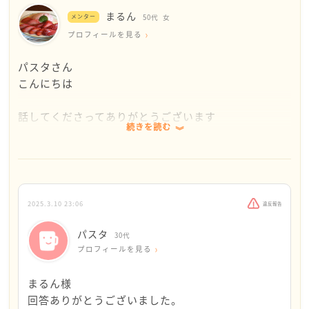
まるん
メンター
50代
女
プロフィールを見る
パスタさん
こんにちは
話してくださってありがとうございます
続きを読む
彼も将来のことは考えていると思います
3年お付き合いをされているし、お2人のこれからのこ
とを話し合うのは、自然なことだと思います
2025.3.10 23:06
違反報告
結婚の話を切り出したことで、彼が気分を害してしま
パスタ
30代
う…それで関係がうまく行かなくなる…としたら、そ
プロフィールを見る
れは、パスタさんではなく彼の問題だと思うのです
まるん様
彼はきっと素敵な方でパスタさんは今の関係を大切に
回答ありがとうございました。