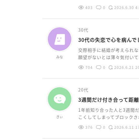
403
0
2026.6.30 4
30代
30代の失恋で心を病んで
交際相手に結婚が考えられな
願望がないとは薄々気付いてい
みな
704
0
2026.6.21 2
20代
3週間だけ付き合って距
1年前知り合った人と3週間
こくしてしまってブロックされ
きぃ
376
0
2026.6.11 1