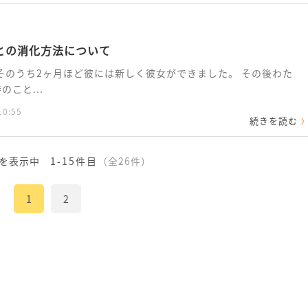
との消化方法について
そのうち2ヶ月ほど彼には新しく彼女ができました。 その後わた
こと...
10:55
続きを読む
を表示中
1-15件目
（全26件）
1
2