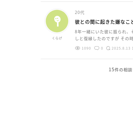
20代
彼との間に起きた嫌なこ
8年一緒にいた彼に振られ、
しと復縁したのですが その時の
くらげ
1090
0
2025.8.13 
15
件の相談