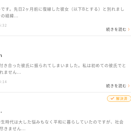
子です。先日2ヶ月前に復縁した彼女（以下Bとする）と別れまし
経緯...
6:32
続きを読む
い
半付き合った彼氏に振られてしまいました。私は初めての彼氏でと
ません...
3:14
続きを読む
解決済
…
学生時代は大した悩みもなく平和に暮らしていたのですが、社会
きません...