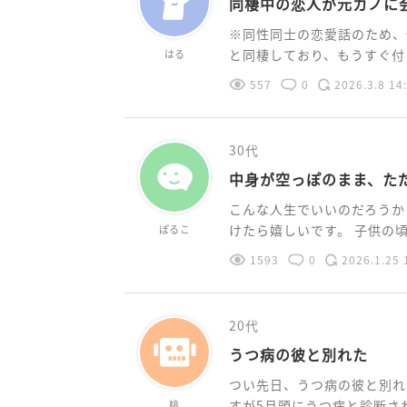
同棲中の恋人が元カノに
※同性同士の恋愛話のため、
と同棲しており、もうすぐ付き
はる
557
0
2026.3.8 14
30代
中身が空っぽのまま、た
こんな人生でいいのだろうか
けたら嬉しいです。 子供の頃は
ぽるこ
1593
0
2026.1.25 
20代
うつ病の彼と別れた
つい先日、うつ病の彼と別れ
すが5月頭にうつ病と診断され
桃