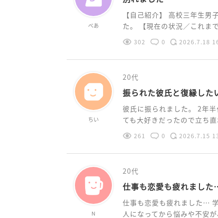
【自己紹介】 高校三年生男
た。 【現在の状況／これまでの
べあ
302
0
2026.7.18 1
20代
振られた彼氏と復縁した
彼氏に振られました。 2年
ても大好きだったので立ち直れ
ちい
261
0
2026.7.15 1
20代
仕事も恋愛も疲れました
仕事も恋愛も疲れました… 
人になってから悩みや不安が尽
N