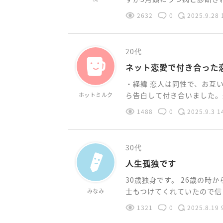
2632
0
2025.9.28 
20代
ネット恋愛で付き合った
・経緯 恋人は同性で、お互
ら告白して付き合いました。遠
ホットミルク
1488
0
2025.9.3 1
30代
人生孤独です
30歳独身です。 26歳の
士もつけてくれていたので信じ
みなみ
1321
0
2025.8.19 