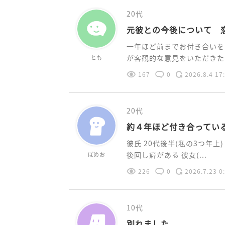
20代
元彼との今後について 
一年ほど前までお付き合いを
が客観的な意見をいただきたいで
とも
167
0
2026.8.4 17
20代
約４年ほど付き合ってい
彼氏 20代後半(私の3つ年上
後回し癖がある 彼女(...
ぽめお
226
0
2026.7.23 0
10代
別れました