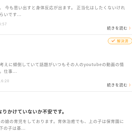
、 今も思い出すと身体反応が出ます。 正当化はしたくないけれ
いです...
8:57
続きを読む
解決済
考えに傾倒していて話題がいつもその人のyoutubeの動画の情
仕事...
16:20
続きを読む
なりかけていないか不安です。
歳の娘の育児をしております。育休治癒でも、上の子は保育園に
の子は基...