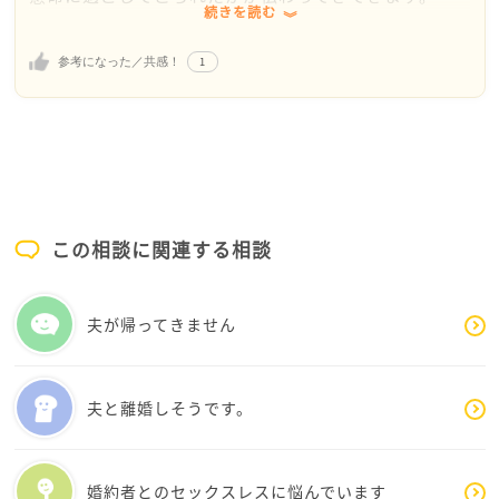
続きを読む
見た目や性格のこと、仕事での周りの態度、そして将
来への不安。これらが一気に押し寄せると、自信を無
1
参考になった／共感！
くしてしまいますよね。でも、大学4年生の2月まで諦
めずに就職先を見つけ、今こうしてしっかり働いてい
るaiさんは、ご自身が思うより強いと感じますよ。
「自信を持ちなよ」と言われてもすぐ出来るものでは
ないですよね。無理に自分を変えようとせず、まずは
小さくて具体的な「仕組み」を作ってみてはいかがで
しょう。
この相談に関連する相談
例えばお仕事でオドオドしてしまう時は、予想外のこ
とを言われたらその場で答えず、「確認してからお伝
えします」と返す決まり文句を作っておく。これだけ
夫が帰ってきません
で、焦る時間を減らせます。話し方も、堂々と話せな
くても「語尾をはっきり区切る」(～です。)ことを意識
するだけで印象は変わります。髪のクセや見た目のこ
夫と離婚しそうです。
とも、今はヘアやメイクのテクニックやコツがたくさ
んあり、WEBなどで調べる事もできます。少しずつ
「自分が心地よくいられる外見」を探してみてはいか
婚約者とのセックスレスに悩んでいます