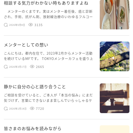
相談する気力がわかない時もありますよね
メンターのくまです。実はメンター着任後、癌と診断
され、手術、抗がん剤、放射線治療のいわゆるフルコー
スを体験していて、しばらくメンターカフェに来られて
3135
2026年5月8日
いませんでした。体力だけでなく、気力も落ちパソコン
を開くこともできない […]
メンターとしての想い
こんにちは。都内在住で、2023年2月からメンター活動
を続けているMFです。 TOKYOメンターカフェを盛り上
げたいという想いから、勇気を出して初めてブログを投
2665
2026年3月17日
稿してみようと思います。少し自分のことを書いてみま
す。 心に […]
静かに自分の心と語り合うこと
ご相談を受けていると、ご本人が「本当の悩み」にまだ
気づけず、言葉にできないまま苦しんでいらっしゃるケ
ースがありますお悩みというのは、心の深いところ（深
7720
2026年1月14日
層心理）に触れることで、まったく違う角度から解決の
糸口が見えてくること […]
皆さまのお悩みを読みながら