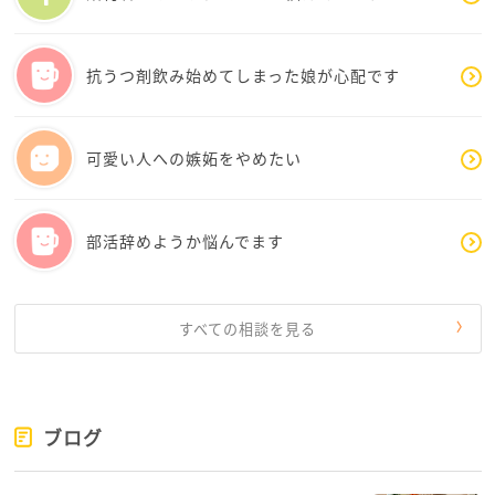
がでしょう。私は外出前に薄く塗るだけで、パサつき
が抑えられて艶のでるオイルを使うだけで少しだけ気
分が上がることがあります。
抗うつ剤飲み始めてしまった娘が心配です
また、今の職場の雰囲気や対応に苦しさを感じるな
ら、転職を視野に入れても良いと思います。新卒の就
活と、社会人を経験してからの転職は全く別物です。
可愛い人への嫉妬をやめたい
「自分には無理」なんて決めずに、ちょっとどんな転
職先があるか調べるところからはじめてみてません
か？
部活辞めようか悩んでます
そしてまずは今日まで頑張ってきた自分を振り返って
みましょうよ。aiさんが安心して自分らしくいられる
方法を少しずつでよいから考えてみましょう。
いつでもこちらに来てくださいね。お待ちしています!
すべての相談を見る
ブログ