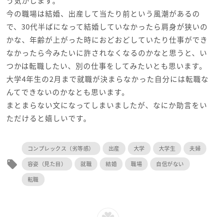
う気がします。
今の職場は結婚、出産して当たり前という風潮があるの
で、30代半ばになって結婚していなかったら肩身が狭いの
かな、年齢が上がった時におどおどしていたり仕事ができ
なかったら今みたいに許されなくなるのかなと思うと、い
つかは転職したい、別の仕事をしてみたいとも思います。
大学4年生の2月まで就職が決まらなかった自分には転職な
んてできないのかなとも思います。
まとまらない文になってしまいましたが、なにか助言をい
ただけると嬉しいです。
コンプレックス（劣等感）
出産
大学
大学生
夫婦
local_offer
容姿（見た目）
就職
結婚
職場
自信がない
転職