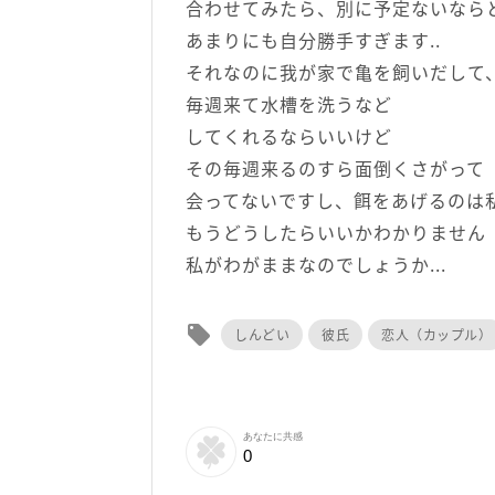
合わせてみたら、別に予定ないなら
あまりにも自分勝手すぎます..
それなのに我が家で亀を飼いだして
毎週来て水槽を洗うなど
してくれるならいいけど
その毎週来るのすら面倒くさがって
会ってないですし、餌をあげるのは
もうどうしたらいいかわかりません
私がわがままなのでしょうか...
local_offer
しんどい
彼氏
恋人（カップル）
あなたに共感
0