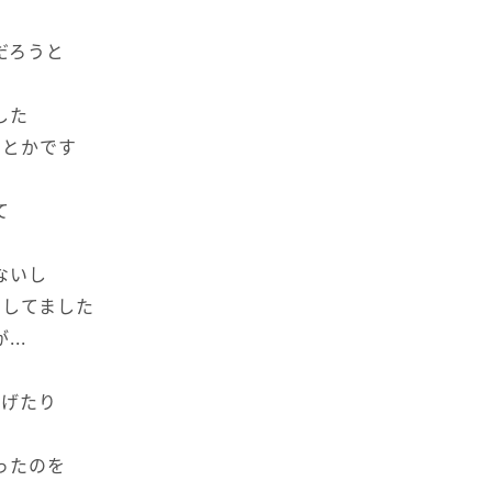
だろうと
した
間とかです
て
ないし
間してました
..
あげたり
ったのを