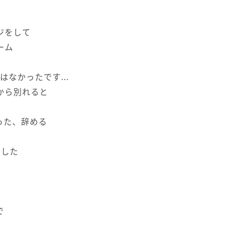
と
ジをして
ーム
なかったです...
から別れると
った、辞める
ました
で