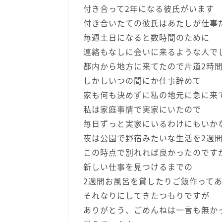
付き合って2年になる彼氏がいます
付き合いたての彼氏はあたしが仕事
毎週土日になると数時間のために
連絡もなしに会いに来るような人で
都内から地方に来てたので片道2時
しかしいつの間にか仕事辞めて
家も何も決めずに私の地元に急に来
私は家庭事情で実家にいたので
毎日ずっと実家にいるわけにもいか
夜は公園で野宿みたいな生活を2週
この時点で別れれば良かったのですが.
新しい仕事を見つけるまでの
2週間お風呂を貸したりご飯作って
それなりにしてきたつもりですが
ありがとう、ごめんねは一言も無か