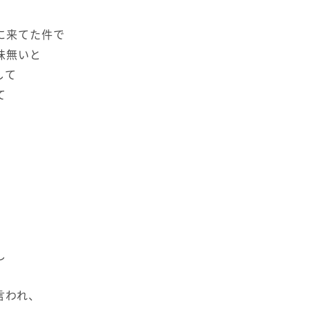
に来てた件で
味無いと
して
て
し
言われ、