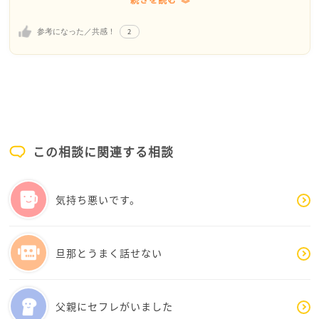
続きを読む
を持つといった「行動で役に立つこと」＝「自分なり
まず大事なのは、ハグや手をつなぐことを「してほし
の愛情表現」だと信じている人が意外と多いみたいで
2
参考になった／共感！
い」と伝えるのと同時に、怒り方を見直すことです。
す。言葉や肌の触れ合いがなくても、同じ空間で穏や
旦那さんは拒否したいというより、「気を使って疲れ
かに過ごせていること自体が、旦那様にとっては最大
る」のがしんどくなっているのかもしれません。です
の信頼と愛情の証と感じていらっしゃる可能性があり
ので、お願いは短く、責めずに伝えるのがよさそうで
ます。妻をサポートする心強い夫である自分、という
す。たとえば「私は手をつなぐと安心するから、5分だ
ことが彼にとっての愛情でありプライド みたい
けでもいいから付き合ってほしい」と、具体的に伝え
な・・
てみてください。
お互いに寄り添った形を見つけていくために、まずは
この相談に関連する相談
少しずつでどうでしょう？
また、いきなり日常全部を変えようとせず、ルールを
「手を繋ぐ」というハードルが高くなっているなら、
決めるのも有効です。外では手をつなぐ、家ではハグ
例えばお家でソファーに座っている時に、ほんの少し
気持ち悪いです。
だけ、寝る前だけキス、など、負担の少ない形にする
だけ肩や腕をピトッと寄せてみる。テレビを見る時に
と続けやすくなります。旦那さんにとっても「いつ求
「ちょっとだけくっついていい？」と可愛く宣言して
められるか分からない」状態より、予測できる方が楽
みる。これなら旦那様も身構えずに済みますし、ネオ
旦那とうまく話せない
です。
ンさんも「思い通りにならなくてイライラする」のを
防ぎやすくなります。
一方で、ネオンさん自身も「断られた＝愛されていな
お互いの「心地いい距離感」のタイプが違うだけなの
父親にセフレがいました
い」と結びつけすぎないことが大切です。料理や荷物
で、ネオンさんが自分を責める必要はないです。旦那