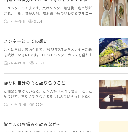
メンターのくまです。実はメンター着任後、癌と診断
され、手術、抗がん剤、放射線治療のいわゆるフルコー
スを体験していて、しばらくメンターカフェに来られて
3116
2026年5月8日
いませんでした。体力だけでなく、気力も落ちパソコン
を開くこともできない […]
メンターとしての想い
こんにちは。都内在住で、2023年2月からメンター活動
を続けているMFです。 TOKYOメンターカフェを盛り上
げたいという想いから、勇気を出して初めてブログを投
2650
2026年3月17日
稿してみようと思います。少し自分のことを書いてみま
す。 心に […]
静かに自分の心と語り合うこと
ご相談を受けていると、ご本人が「本当の悩み」にまだ
気づけず、言葉にできないまま苦しんでいらっしゃるケ
ースがありますお悩みというのは、心の深いところ（深
7704
2026年1月14日
層心理）に触れることで、まったく違う角度から解決の
糸口が見えてくること […]
皆さまのお悩みを読みながら