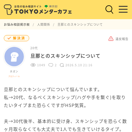
お悩み相談掲示板
人間関係
旦那とのスキンシップについて
解決済
違反報告
20代
旦那とのスキンシップについて
1049
2
2026.5.10 21:16
ネオン
プロフィール
旦那とのスキンシップについて悩んでいます。
私→20代、なるべくスキンシップ(ハグや手を繋ぐ)を取り
たいタイプまた恐らくですがHSP気質。
夫→30代後半、基本的に受け身、スキンシップを恐らく数
ヶ月取らなくても大丈夫で1人でも生きていけるタイプ。