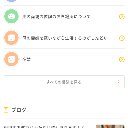
を持つことも、十分に愛情の表現になりえます。スキ
様の「行動の優しさ」という愛を受け取りつつ、ネオ
ンシップは大切ですが、それだけで愛を測らない視点
ンさんの「触れたい」という可愛い本音を、小さく、
夫の両親の位牌の置き場所について
も持てると、少し楽になります。
優しく、少しずつ旦那様に馴染ませてみませんか？
すれ違いを埋めるには、相手を変えるより「どうした
母の機嫌を窺いながら生活するのがしんどい
ら二人とも無理なく続けられるか」を話し合うことが
近道です。愛情がないのではなく、伝え方の違いだと
捉えると、関係は守りやすくなります。
卒婚
すべての相談を見る
ブログ
相談する気力がわかない時もありますよね