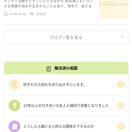
メンター活動をさせていただきながら 私自身にもいろい
ろな問題や悩みが生まれることもあり、改めて、皆さま
のお悩みを読みながら 「みんな、もがいてる。わたし
27633
2025年5月20日
だけじゃないんだな」と、逆に励まされるような日々で
す。 もう、わたし […]
ブログ一覧を見る
解決済の相談
好きだから別れを切り出せずにいます。
10年以上の付き合いの友人と縁切り状態となりました
どうしたら親と大人同士の関係をできるのか