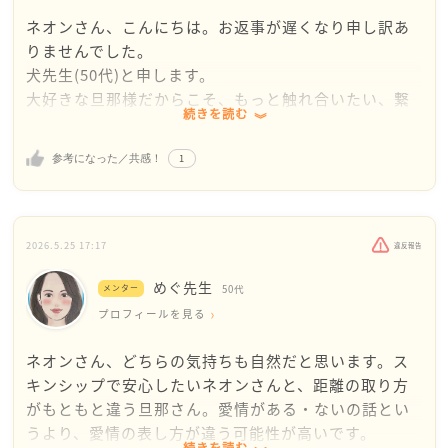
ネオンさん、こんにちは。お返事が遅くなり申し訳あ
りませんでした。
犬先生(50代)と申します。
大好きな旦那様だからこそ、もっと触れ合いたい、繋
続きを読む
がっていたいと思うのは、夫婦として当然の感情です
よ。なのに、勇気を出して伸ばした手を拒まれてしま
1
参考になった／共感！
ったり、「めんどくさい」なんて言われたら、悲しく
なってしまいますよね。自分から近づくのが怖くなっ
てしまうお気持ち、それはそうだと思いました。
ネオンさんが「ただの同居人では？」とモヤモヤする
2026.5.25 17:17
違反報告
のも、旦那様の優しさに感謝しつつも「これって愛情
めぐ先生
なの？」と悩んでしまうのも、それだけ旦那様との絆
メンター
50代
を大切にしたいからこそですよね。そのお気持は本当
プロフィールを見る
に素敵なことです。
ネオンさん、どちらの気持ちも自然だと思います。ス
でも、旦那様がスキンシップをしがらないのは、決し
キンシップで安心したいネオンさんと、距離の取り方
てネオンさんへの「愛情がないから」ではないと思い
がもともと違う旦那さん。愛情がある・ないの話とい
ます。
うより、愛情の表し方が違う可能性が高いです。
男性の中には、一緒にいることや、料理を作る、荷物