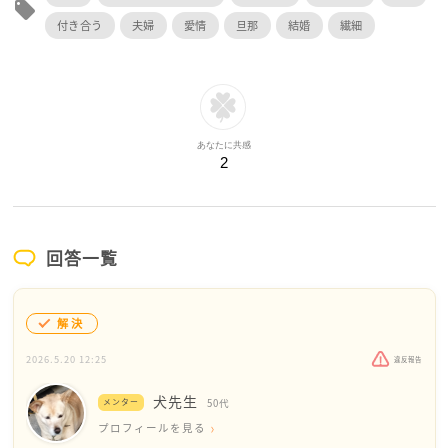
local_offer
付き合う
夫婦
愛情
旦那
結婚
繊細
あなたに共感
2
回答一覧
解決
2026.5.20 12:25
違反報告
犬先生
メンター
50代
プロフィールを見る