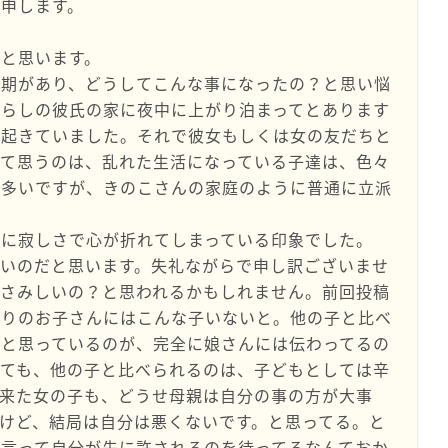
申します。
と思います。
抗期があり、どうしてこんな事になったの？と思い悩
暮らしの彼氏の家に夜中に上がり泊まってとあります
も起きていました。それで彼女もしくは女の友だちと
って思うのは、乱れた生活になっている子達は、色々
も多いですが、きのこさんの家庭のように普通に立派
的に寂しさで心が折れてしまっている印象でした。
いのだと思います。失礼ながらで申し訳ございませ
でさみしいの？と思われるかもしれません。前回投稿
周りのお子さんにはこんな子いないと。他の子と比べ
？と思っているのが、完全に娘さんには伝わってるの
しても、他の子と比べられるのは、子どもとしては辛
に来た女の子も、どうせ母親は自分の事の方が大事
けど、結局は自分は悪くないです。と思ってる。と
言って自分が先に許されるのを待ってるなんておか