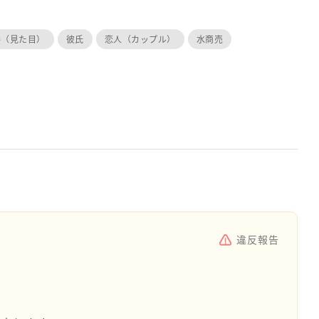
姿（見た目）
彼氏
恋人（カップル）
水商売
違反報告