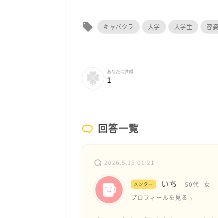
local_offer
キャバクラ
大学
大学生
容
あなたに共感
1
回答一覧
2026.5.15 01:21
いち
50代
女
メンター
プロフィールを見る