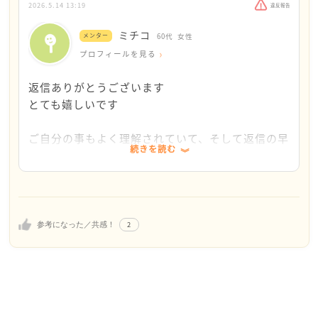
方が男性は良いよね」と言うものでした。
2026.5.14 13:19
違反報告
①泣くとかありえないし次を考えてもいいんじゃな
ミチコ
そしてもう1つは「良いじゃない!!何でもミチコの思い
メンター
60代
女性
い？
どおりになるじゃない」と言うものでした。この何で
プロフィールを見る
という意見
も思いどおりになると答えてくれたのは、全員既婚者
返信ありがとうございます
でした。家の中の事も親戚付き合いもレジャーの計画
②逆に頼り甲斐がある人を選んだら指図される側だ
とても嬉しいです
も、あなたの好きな様にできるよって言われました。
よ。言われるより言う方が合ってるでしょ？絶対今
の人がいいと思う。
ご自分の事もよく理解されていて、そして返信の早
あさんがどの様な結婚生活をしていきたいのかをじっ
と言う意見
続きを読む
さからも、あさんの利発さがよく解ります。
くりと考えてみては、いかがでしょう。
また②の友人はこれが一種のマリッジブルーじゃな
今の彼との時間を大切になさってください。お二人
あさんが何でも自分で決めたいタイプなら、その頼り
いか、とも言われました。
の未来が明るいものになります様に、お祈りいたし
ない彼と話し合いをしなくてもどんどん自分で決めて
ます。
いけば、案外上手く行く気がします。生活価値観の相
本来私は誰かと生きていくことに向いていないのだ
2
参考になった／共感！
違については、例えばリビング等共有部分は自分の物
と思います。1人で十分に生きられるよう努力して
を散らかさないと決めて従ってもらうと心地良い空間
きましたし、1人で生きていくとずっと思っていま
になると思います。その代わりに、彼の部屋はどんな
した。
に片付いていなくても口を出さない様にするとか。
でも、1人で生きていくより今の彼氏と生きる方が