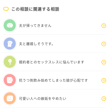
けれどももしやっぱり頼りがいある方がいいと思うな
楽しそうで。だからこそ結婚、子どもと2人の未来
この相談に関連する相談
らば、それはこの彼氏ではないのかもしれません。
を考えられていることに気がつきました。
経験豊富なミチコ様からご意見伺えて大変助けにな
夫が帰ってきません
りました。ありがとうございました。
夫と離婚しそうです。
婚約者とのセックスレスに悩んでいます
抗うつ剤飲み始めてしまった娘が心配です
可愛い人への嫉妬をやめたい