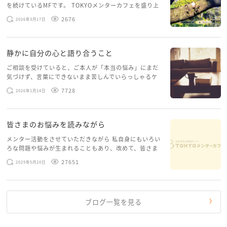
を続けているMFです。 TOKYOメンターカフェを盛り上
げたいという想いから、勇気を出して初めてブログを投
2676
2026年3月17日
稿してみようと思います。少し自分のことを書いてみま
す。 心に […]
静かに自分の心と語り合うこと
ご相談を受けていると、ご本人が「本当の悩み」にまだ
気づけず、言葉にできないまま苦しんでいらっしゃるケ
ースがありますお悩みというのは、心の深いところ（深
7728
2026年1月14日
層心理）に触れることで、まったく違う角度から解決の
糸口が見えてくること […]
皆さまのお悩みを読みながら
メンター活動をさせていただきながら 私自身にもいろい
ろな問題や悩みが生まれることもあり、改めて、皆さま
のお悩みを読みながら 「みんな、もがいてる。わたし
27651
2025年5月20日
だけじゃないんだな」と、逆に励まされるような日々で
す。 もう、わたし […]
ブログ一覧を見る