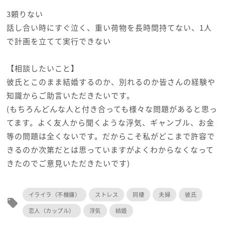
3頼りない
話し合い時にすぐ泣く、重い荷物を長時間持てない、1人
で計画を立てて実行できない
【相談したいこと】
彼氏とこのまま結婚するのか、別れるのか皆さんの経験や
知識からご助言いただきたいです。
(もちろんどんな人と付き合っても様々な問題があると思っ
てます。よく友人から聞くような浮気、ギャンブル、お金
等の問題は全くないです。だからこそ私がどこまで許容で
きるのか次第だとは思っていますがよくわからなくなって
きたのでご意見いただきたいです)
イライラ（不機嫌）
ストレス
同棲
夫婦
彼氏
local_offer
恋人（カップル）
浮気
結婚