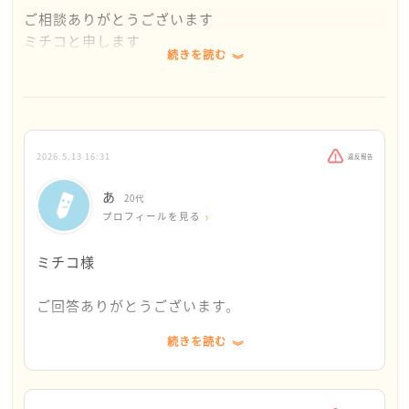
ご相談ありがとうございます
ミチコと申します
続きを読む
【相談したいこと】の内容がとても整理されていて、
知的で聡明な方だなと思いました。もしかしたら、も
うご自分で答えを出されているかもしれませんね。
2026.5.13 16:31
違反報告
私がまだ独身の頃のお話をします。当時、ある男性を
紹介され、彼とは何度か食事に行く程度の関係でし
あ
20代
た。私は、なんだかおとなしいし頼りないけど、でも
プロフィールを見る
悪い人でも無いしとこの先どうしようかなと迷ってい
ました。それで何人かの友人に相談したのです。
ミチコ様
「今会ってる人がいるんだけどね、ちょっとおとなし
ご回答ありがとうございます。
くて頼りないの」と相談すると、2通りの回答が得られ
続きを読む
ました。
実は投稿後何人かの友人にも相談しましたが、ミチ
コ様同様の2パターンの回答が返ってきており、ミ
1つは「そうか―、残念だね。やっぱり頼りがいがある
チコ様の回答を見て大変驚きました。