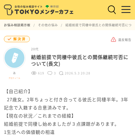
お悩み相談掲示板
その他の悩み
結婚前提で同棲中彼氏との関係継続可否について
解決済
違反報告
20代
結婚前提で同棲中彼氏との関係継続可否に
ついて(長文)
あ
619
3
2026.5.3 20:28
プロフィール
【自己紹介】
27歳女。2年ちょっと付き合ってる彼氏と同棲半年。3年
記念で入籍する合意済みです。
【現在の状況／これまでの経緯】
結婚前提で同棲し始めましたが３点課題があります。
1生活への価値観の相違