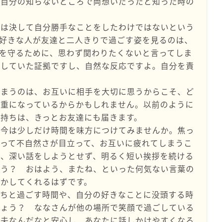
が自分の知らないところで両想いだったと知った時の
。
んは決して自分勝手なことをしたわけではないという
好きな人が友達と二人きりで過ごす姿を見るのは、
を守るために、思わず関わりたくないと言ってしま
をしていた証拠ですし、自然な反応ですよ。自分を責
しまうのは、お互いに相手を大切に思うからこそ、ど
慎重になっているからかもしれません。以前のように
持ちは、きっとお友達にも届きます。
、今は少しだけ時間を味方につけてみませんか。焦っ
って不自然さが目立って、お互いに疲れてしまうこ
は、深い話をしようとせず、明るく短い挨拶を続ける
ょう？ おはよう、またね、といった何気ない言葉の
かしてくれるはずです。
たちと過ごす時間や、自分の好きなことに没頭する時
しょう？ ななさんが他の場所で笑顔で過ごしている
丈夫なんだなと安心し、あなたに話しかけやすくなる