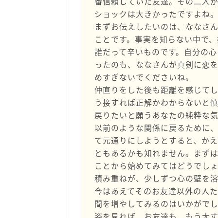
番信頼していた友達。その二人
ショックは大きかったですよね
まずお伝えしたいのは、ななさ
ことです。事実を知らない中で、
誰だって辛いものです。自分の心
ったのも、ななさんが真剣に恋
めすぎないでくださいね。
仲直りをした後も距離を感じて
う接すれば正解かわからないと
戻りたいと願うあなたの純粋な気
以前のような関係に戻るために
て元通りにしようとすると、かえ
ともあるかも知れません。まず
ことから始めてみてはどうでし
積み重ねが、少しずつ心の壁を溶
今はあえてそのお友達以外の人
間を増やしてみるのはいかがで
姿を見れば、お友達も、もう大