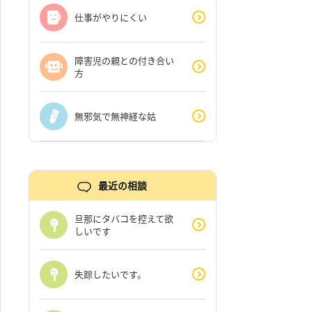
仕事がやりにくい
障害児の親との付き合い
方
無邪気で無神経な姑
最近の相談
旦那にタバコを控えて欲
しいです
失踪したいです。