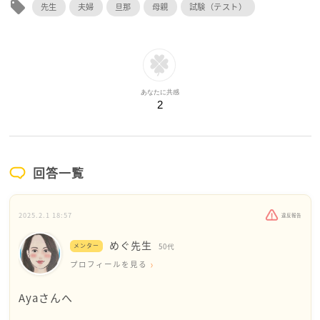
local_offer
先生
夫婦
旦那
母親
試験（テスト）
あなたに共感
2
回答一覧
2025.2.1 18:57
違反報告
めぐ先生
メンター
50代
プロフィールを見る
Ayaさんへ