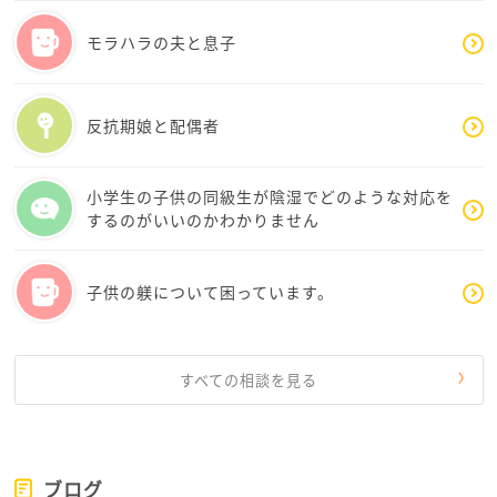
的なデータや専門家の意見を交えて話すとよいと思い
ます。「特別扱い」ではなく「お子さんの才能を活か
モラハラの夫と息子
すための適切な支援が必要」と伝えることで、納得し
やすくなるかもしれません。また、学校の先生や専門
家と話す機会を作るのも効果的です。
反抗期娘と配偶者
とはいえ、すぐに理解してもらえなくても、Ayaさんが
一人で背負い込む必要はありません。同じ悩みを持つ
小学生の子供の同級生が陰湿でどのような対応を
コミュニティに参加したり、支援団体を活用し情報を
するのがいいのかわかりません
得たり、気持ちを分かち合えると安心できることもあ
ります。
子供の躾について困っています。
お子さんが安心して成長できる環境を整えるために
も、Ayaさん自身が無理をしすぎず、頼れるところに頼
ることも大切です。Ayaさんの頑張りは、きっとお子さ
すべての相談を見る
んに伝わっていますよ。少しずつでも、ご主人や周囲
と協力できるようになるといいですね。
ブログ