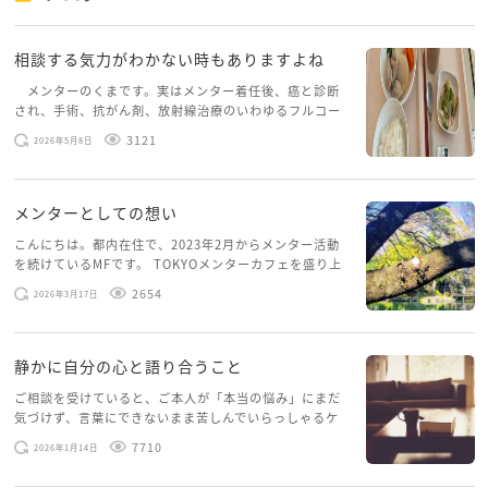
相談する気力がわかない時もありますよね
メンターのくまです。実はメンター着任後、癌と診断
され、手術、抗がん剤、放射線治療のいわゆるフルコー
スを体験していて、しばらくメンターカフェに来られて
3121
2026年5月8日
いませんでした。体力だけでなく、気力も落ちパソコン
を開くこともできない […]
メンターとしての想い
こんにちは。都内在住で、2023年2月からメンター活動
を続けているMFです。 TOKYOメンターカフェを盛り上
げたいという想いから、勇気を出して初めてブログを投
2654
2026年3月17日
稿してみようと思います。少し自分のことを書いてみま
す。 心に […]
静かに自分の心と語り合うこと
ご相談を受けていると、ご本人が「本当の悩み」にまだ
気づけず、言葉にできないまま苦しんでいらっしゃるケ
ースがありますお悩みというのは、心の深いところ（深
7710
2026年1月14日
層心理）に触れることで、まったく違う角度から解決の
糸口が見えてくること […]