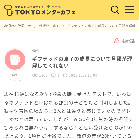
お悩み相談掲示板
妊娠や子育て
ギフテッドの息子の成長について旦那が理解し
違反報告
40代
ギフテッドの息子の成長について旦那が理
解してくれない
aya
1808
1
2025.1.18 12:04
プロフィール
現在11歳になる次男が9歳の時に受けたテストで、いわゆ
るギフテッドと呼ばれる部類の子どもだと判明しました。
私は保育園の頃から上2人とは違うと感じていたのでグレ
ーかなとは思っていましたが、WISCを3年生の時の担任に
勧められ白黒ハッキリするなら！と思い受けたらIQが130
以上あり、1項目だけ99でした。数値の差が20開いている