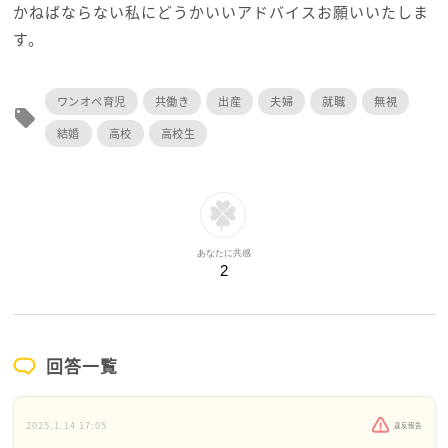
かねばならない私にどうかいいアドバイスお願いいたしま
す。
ワンオペ育児
共働き
出産
夫婦
就職
無視
local_offer
結婚
高校
高校生
あなたに共感
2
回答一覧
2025.1.14 17:05
違反報告