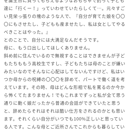
を誕生日に買ってもらえるようなおもちゃで釣って子ども
達に「行くー！」っていわせていたらしくて…。元々すご
い見栄っ張りの塊のような人で、『自分が育てた娘を〇〇
〇にもさせたし、子どもも産ませたし、私は女としてやる
べきことはやった。』
とのことで、自分には大満足なんだそうです。
母に、もう口出ししてほしくありません。
斜め前に住んでいるので無視することはできませんが子ど
もたちももう高校生ですし、子どもたちは母のことが嫌い
みたいなのでそんなに心配はしてないんですけど、私はい
つか母からの呪縛の〇〇〇を辞めて、パートで働く道を考
えています。その時、母はどんな形相で私を罵るのか今か
ら怖くてたまりません！でもこれまでずっと私が全て思う
通りに動く娘だったから普通の会話ができていたと思う
と、辞めたらそれはそれは酷い仕方をされるのかとも思い
ます。それくらい自分がいつでも100%正しいと思ってい
る人です。こんな母とご近所さんでこれからも暮らしてい