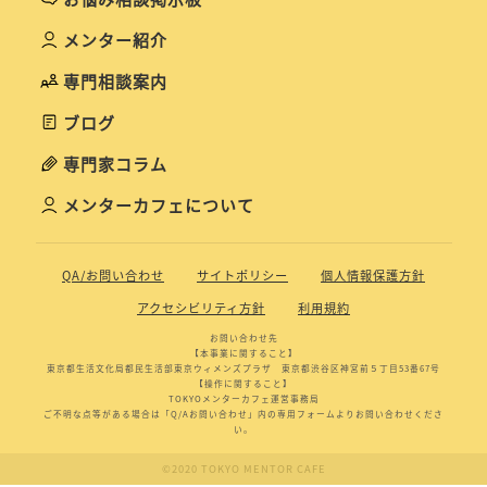
メンター紹介
専門相談案内
ブログ
専門家コラム
メンターカフェについて
QA/お問い合わせ
サイトポリシー
個人情報保護方針
アクセシビリティ方針
利用規約
お問い合わせ先
【本事業に関すること】
東京都生活文化局都民生活部東京ウィメンズプラザ 東京都渋谷区神宮前５丁目53番67号
【操作に関すること】
TOKYOメンターカフェ運営事務局
ご不明な点等がある場合は「Q/Aお問い合わせ」内の専用フォームよりお問い合わせくださ
い。
©2020 TOKYO MENTOR CAFE