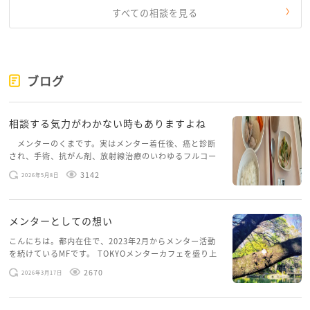
すべての相談を見る
ブログ
相談する気力がわかない時もありますよね
メンターのくまです。実はメンター着任後、癌と診断
され、手術、抗がん剤、放射線治療のいわゆるフルコー
スを体験していて、しばらくメンターカフェに来られて
3142
2026年5月8日
いませんでした。体力だけでなく、気力も落ちパソコン
を開くこともできない […]
メンターとしての想い
こんにちは。都内在住で、2023年2月からメンター活動
を続けているMFです。 TOKYOメンターカフェを盛り上
げたいという想いから、勇気を出して初めてブログを投
2670
2026年3月17日
稿してみようと思います。少し自分のことを書いてみま
す。 心に […]