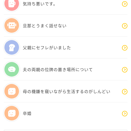
でも冷静に。
気持ち悪いです。
・「ちょっとセンスが違う」と返答する。
・「今は令和だから」で終わらせる。
・デジタルの話題を振る。
旦那とうまく話せない
どうですか?
無理かなあ。
父親にセフレがいました
お母様の望んだ◯◯◯にお勤めされているそうです
ね。居心地が良ければ辞めなくてもよいと思います
よ。
夫の両親の位牌の置き場所について
けれども辞めたくてパートに変わるなら、その時にお
母様から罵られたとしても「◯◯◯以外に就職するな
母の機嫌を窺いながら生活するのがしんどい
ら縁を切るって言われてきたから、これで縁切りだ
ね。良かったね」とでも言い返せばいいんじゃないで
すか、冷静に。
卒婚