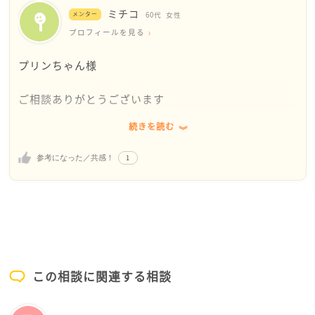
ミチコ
メンター
60代
女性
プロフィールを見る
プリンちゃん様
ご相談ありがとうございます
続きを読む
強烈なお母様ですね。ご近所さんですから尚更大変で
しょう。
1
参考になった／共感！
お母様の年齢は70代前後でしょうか。いくら強烈な母
親でも、そろそろ老いを感じ始めてもいい年頃だと思
います。以前と同じように出来ない事が出てくるはず
です。お母様のどこかに弱みを見つけられないもので
しょうか。
この相談に関連する相談
幾つか考えてみました。
・話をする時は落ち着いて冷静に、相手がすごい形相