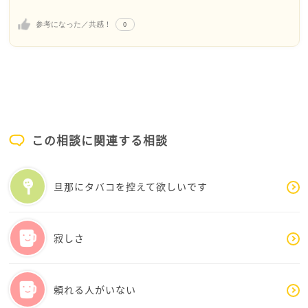
や温かいものを少しずつ食べてみてくださいね。冬な
ので野菜も美味しい季節になってきます。
0
参考になった／共感！
新しい街ではお散歩から始めてみてはいかがでしょう
か。何か発見があるかもしれません。
ご体調と相談しながら少しずつ街の良さを感じられて
さくることを願っています
また些細なことでも良いのでメンターカフェにいらし
てくださいね
この相談に関連する相談
旦那にタバコを控えて欲しいです
寂しさ
頼れる人がいない