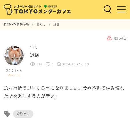
お悩み相談掲示板
暮らし
退居
違反報告
40代
退居
821
1
2024.10.25 0:19
きなこちゃん
プロフィール
急な事情で退居する事になりました。食欲不振で住み慣れ
た所を退居するのが辛い。
local_offer
食欲不振