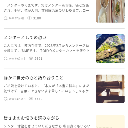
メンターのくまです。実はメンター着任後、癌と診断
され、手術、抗がん剤、放射線治療のいわゆるフルコー
スを体験していて、しばらくメンターカフェに来られて
3180
2026年5月8日
いませんでした。体力だけでなく、気力も落ちパソコン
を開くこともできない […]
メンターとしての想い
こんにちは。都内在住で、2023年2月からメンター活動
を続けているMFです。 TOKYOメンターカフェを盛り上
げたいという想いから、勇気を出して初めてブログを投
2691
2026年3月17日
稿してみようと思います。少し自分のことを書いてみま
す。 心に […]
静かに自分の心と語り合うこと
ご相談を受けていると、ご本人が「本当の悩み」にまだ
気づけず、言葉にできないまま苦しんでいらっしゃるケ
ースがありますお悩みというのは、心の深いところ（深
7742
2026年1月14日
層心理）に触れることで、まったく違う角度から解決の
糸口が見えてくること […]
皆さまのお悩みを読みながら
メンター活動をさせていただきながら 私自身にもいろい