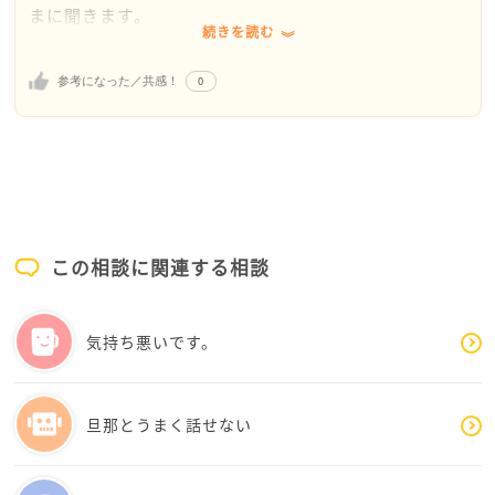
まに聞きます。
続きを読む
ゆみちさんはパートを始められたとのことで、前向き
に行動されていて素晴らしいと思います。
0
参考になった／共感！
ご主人の件については、ゆみちさんに甘えきっている
のかという印象を受けます。家族であれども清潔さの
維持や相手へ配慮は当然のことだと思うのでゆみちさ
んのおっしゃっていることはごもっともだと思いま
す。
ご主人自身が気づいていないことに問題があると思う
ので、娘さんとゆみちさんからきちんとした場で困っ
この相談に関連する相談
ているということを伝えてみることをおすすめしま
す。
またご相談くださいね
気持ち悪いです。
旦那とうまく話せない