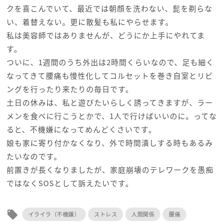
クを喜こんでいて、最近では朝顔を洗わない、髭を剃らな
い、着替えない。更に散髪も私にやらせます。
私は美容師ではありませんが、どうにか上手にやれてま
す。
ついに、1週間のうち外出は2時間くらいなので、足も細く
なってきて腰痛も慢性化してコルセットを巻き自室とリビ
ングを行ったり来たりの毎日です。
土日の休みは、私と遊びたいらしく誘ってきますが、ラー
メンを食べに行こうとかで、1人で行けばいいのに。ってな
ると、不機嫌になってめんどくさいです。
娘も家に寄り付かなくなり、外で時間潰しする時もあるみ
たいなのです。
前置きが長くなりましたが、家庭崩壊のテレワークを愚痴
ではなくSOSとして訴えたいです。
local_offer
イライラ（不機嫌）
ストレス
人間関係
腰痛