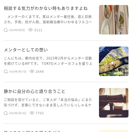
相談する気力がわかない時もありますよね
メンターのくまです。実はメンター着任後、癌と診断
され、手術、抗がん剤、放射線治療のいわゆるフルコー
スを体験していて、しばらくメンターカフェに来られて
3111
2026年5月8日
いませんでした。体力だけでなく、気力も落ちパソコン
を開くこともできない […]
メンターとしての想い
こんにちは。都内在住で、2023年2月からメンター活動
を続けているMFです。 TOKYOメンターカフェを盛り上
げたいという想いから、勇気を出して初めてブログを投
2649
2026年3月17日
稿してみようと思います。少し自分のことを書いてみま
す。 心に […]
静かに自分の心と語り合うこと
ご相談を受けていると、ご本人が「本当の悩み」にまだ
気づけず、言葉にできないまま苦しんでいらっしゃるケ
ースがありますお悩みというのは、心の深いところ（深
7703
2026年1月14日
層心理）に触れることで、まったく違う角度から解決の
糸口が見えてくること […]