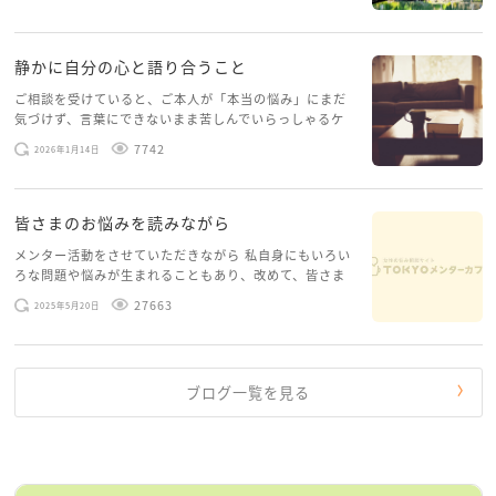
稿してみようと思います。少し自分のことを書いてみま
す。 心に […]
静かに自分の心と語り合うこと
ご相談を受けていると、ご本人が「本当の悩み」にまだ
気づけず、言葉にできないまま苦しんでいらっしゃるケ
ースがありますお悩みというのは、心の深いところ（深
7742
2026年1月14日
層心理）に触れることで、まったく違う角度から解決の
糸口が見えてくること […]
皆さまのお悩みを読みながら
メンター活動をさせていただきながら 私自身にもいろい
ろな問題や悩みが生まれることもあり、改めて、皆さま
のお悩みを読みながら 「みんな、もがいてる。わたし
27663
2025年5月20日
だけじゃないんだな」と、逆に励まされるような日々で
す。 もう、わたし […]
ブログ一覧を見る