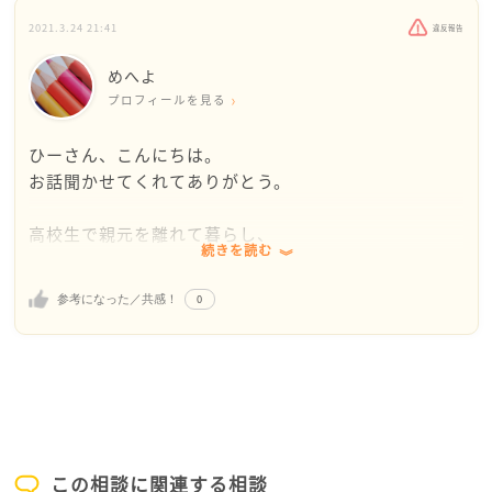
たいと思いますか？ひーさんご自身が、どのように思
2021.3.24 21:41
違反報告
うのか、感じるのかが重要です。
めへよ
私も毎日、周りの環境に影響されてしまうことばかり
プロフィールを見る
ですが、「自分は一体どうしたいのか、どういう状況
が良いのか」と自分の気持ちに素直になり、それを大
ひーさん、こんにちは。
切にすることで、少しづつですが、周りに影響される
お話聞かせてくれてありがとう。
ことなく、自分を大切にできるようになってきていま
す。
高校生で親元を離れて暮らし、
続きを読む
家事をやり、
ひーさんの行き場、居場所は必ずあります。
厳しい部活をがんばり、
ご自身が感じることを大切に、自分の意見を言った
0
参考になった／共感！
すでに社会に出て自分で稼いでいる
り、自分が心地よい方向を選んでみたり…。
って、普通どころかめちゃめちゃ立派です。
ひーさんが笑える機会が多くなりますように😊
私は30代の社会人ですが、
かげながら応援しています。
こんなにがんばっているひーさんに頭が下がる思いで
す。
この相談に関連する相談