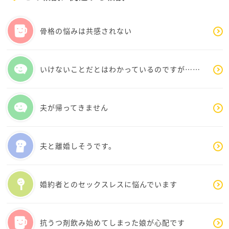
涙がこぼれそうになるということは、
なにかがパンクしそう、
このままじゃムリかも、
骨格の悩みは共感されない
と自分の心が必死にメッセージを出しているのかもし
れません。
いけないことだとはわかっているのですが……
ひーさんは毎日本当にがんばっているんだから、
自分を甘やかす日を作ってくださいね。
夫が帰ってきません
エクレアとか好きなものを食べたり
ひたすらユーチューブ観たり
なんだろう、何をするのが好きかな。
夫と離婚しそうです。
何でもいいので自分がただ好きなことをする時間をつ
くって、
自分を大切にしてほしいです。
婚約者とのセックスレスに悩んでいます
ちなみに私は30代の社会人ですが、
未だに嫌なことがあるとふてくされて寝ています。
抗うつ剤飲み始めてしまった娘が心配です
金曜日には１週間のストレスを発散すべく、