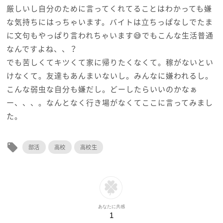
厳しいし自分のために言ってくれてることはわかっても嫌
な気持ちにはっちゃいます。バイトは立ちっぱなしでたま
に文句もやっぱり言われちゃいます😅でもこんな生活普通
なんですよね、、？
でも苦しくてキツくて家に帰りたくなくて。稼がないとい
けなくて。友達もあんまいないし。みんなに嫌われるし。
こんな弱虫な自分も嫌だし。どーしたらいいのかなぁ
ー、、、。なんとなく行き場がなくてここに言ってみまし
た。
local_offer
部活
高校
高校生
あなたに共感
1