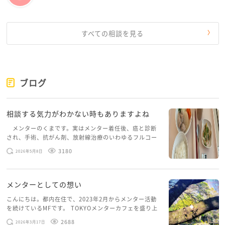
フライドポテトのバケツサイズを一気食いしたりして
ます。
すべての相談を見る
大人に見える人だってこんなものですから、
まだ高校生のひーさんがこんなにいろんなことを抱え
て、あふれそうになってしまうのも当然です。
またいつでもお話聞かせてくださいね。
ブログ
相談する気力がわかない時もありますよね
メンターのくまです。実はメンター着任後、癌と診断
され、手術、抗がん剤、放射線治療のいわゆるフルコー
スを体験していて、しばらくメンターカフェに来られて
3180
2026年5月8日
いませんでした。体力だけでなく、気力も落ちパソコン
を開くこともできない […]
メンターとしての想い
こんにちは。都内在住で、2023年2月からメンター活動
を続けているMFです。 TOKYOメンターカフェを盛り上
げたいという想いから、勇気を出して初めてブログを投
2688
2026年3月17日