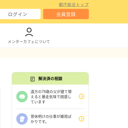
都庁総合トップ
ログイン
会員登録
メンターカフェについて
解決済の相談
遠方の78歳の父が建て替
えると暴走気味で困惑し
ています
育休明けの仕事が雑用ば
かりです。