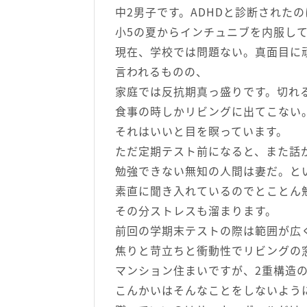
中2男子です。ADHDと診断された
小5の夏からインチュニブを内服し
現在、学校では問題ない。真面目に
言われるものの、
家庭では反抗期真っ盛りです。切れる
食事の時しかリビングに出てこない
それはいいと目を瞑っています。
ただ定期テスト前になると、また話
勉強できない無知の人間は妻だ。と
素直に聞き入れているのでとことん
その分ストレスも溜まります。
前回の学期末テストの際は範囲が広
焦りと苛立ちと衝動性でリビングの
マンション住まいですが、2重構造
こんかいはそんなことをしないよう