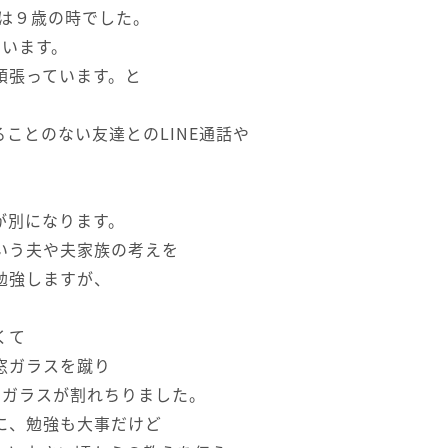
のは９歳の時でした。
ています。
頑張っています。と
ことのない友達とのLINE通話や
。
が別になります。
いう夫や夫家族の考えを
勉強しますが、
くて
窓ガラスを蹴り
のガラスが割れちりました。
に、勉強も大事だけど