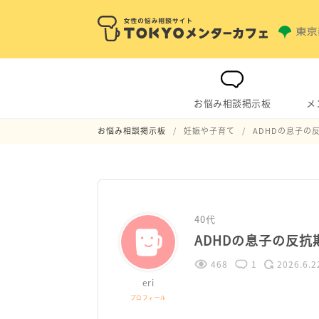
お悩み相談掲示板
メ
お悩み相談掲示板
妊娠や子育て
ADHDの息子の
40代
ADHDの息子の反
468
1
2026.6.2
eri
プロフィール