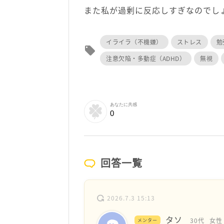
また私が過剰に反応しすぎなのでし
イライラ（不機嫌）
ストレス
勉
local_offer
注意欠陥・多動症（ADHD）
無視
あなたに共感
0
回答一覧
2026.7.3 15:13
タソ
30代
女性
メンター